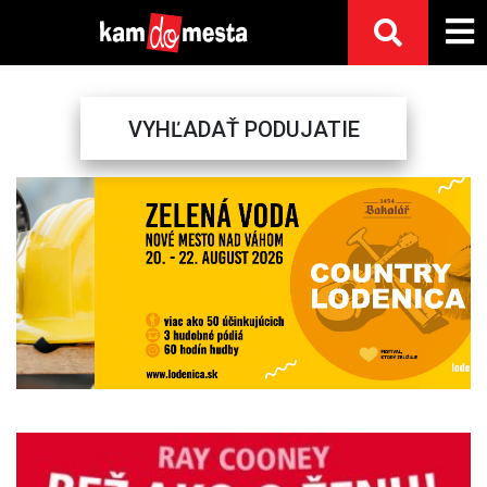
VYHĽADAŤ PODUJATIE
Previous
Next