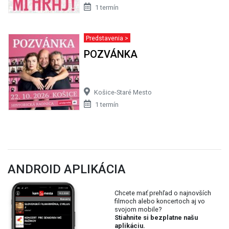
1 termín
Predstavenia >
POZVÁNKA
Košice-Staré Mesto
1 termín
ANDROID APLIKÁCIA
Chcete mať prehľad o najnovších
filmoch alebo koncertoch aj vo
svojom mobile?
Stiahnite si bezplatne našu
aplikáciu.