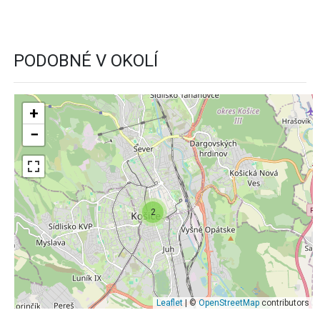
PODOBNÉ V OKOLÍ
+
−
2
Leaflet
| ©
OpenStreetMap
contributors