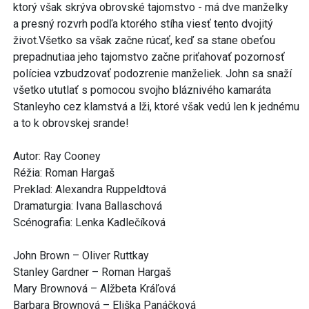
ktorý však skrýva obrovské tajomstvo - má dve manželky
a presný rozvrh podľa ktorého stíha viesť tento dvojitý
život.Všetko sa však začne rúcať, keď sa stane obeťou
prepadnutiaa jeho tajomstvo začne priťahovať pozornosť
políciea vzbudzovať podozrenie manželiek. John sa snaží
všetko ututlať s pomocou svojho bláznivého kamaráta
Stanleyho cez klamstvá a lži, ktoré však vedú len k jednému
a to k obrovskej srande!
Autor: Ray Cooney
Réžia: Roman Hargaš
Preklad: Alexandra Ruppeldtová
Dramaturgia: Ivana Ballaschová
Scénografia: Lenka Kadlečíková
John Brown – Oliver Ruttkay
Stanley Gardner – Roman Hargaš
Mary Brownová – Alžbeta Kráľová
Barbara Brownová – Eliška Panáčková