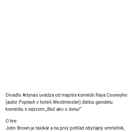
Divadlo Artynas uvádza od majstra komédii Raya Cooneyho
(autor Poplach v hoteli Westminster) ďalšiu geniálnu
komédiu s názvom „Bež ako o ženu!“
O hre:
John Brown je taxikár a na prvý pohľad obyčajný smrteľník,