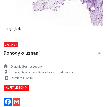
Zdroj: Gjk.sk
Výstavy >
Dohody o uznaní
Organizátor neuvedený
Trnava, Galéria Jána Koniarka - Koppelova vila
Streda 20.05.2026
KÚPIŤ LÍSTOK
Facebook
Gmail