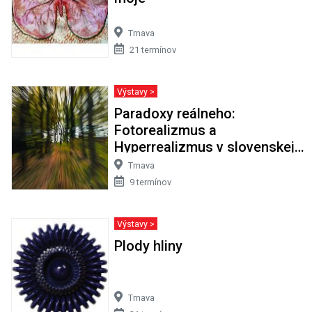
Trnava
21 termínov
Výstavy >
Paradoxy reálneho:
Fotorealizmus a
Hyperrealizmus v slovenskej
maľbe
Trnava
9 termínov
Výstavy >
Plody hliny
Trnava