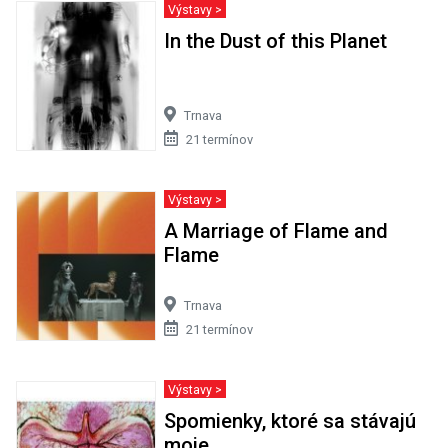
Výstavy >
In the Dust of this Planet
Trnava
21 termínov
Výstavy >
A Marriage of Flame and
Flame
Trnava
21 termínov
Výstavy >
Spomienky, ktoré sa stávajú
moje