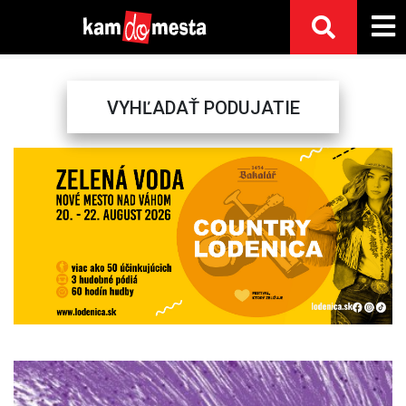
VYHĽADAŤ PODUJATIE
Previous
Next