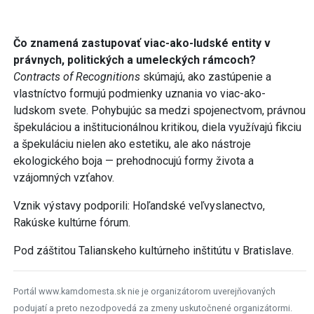
Čo znamená zastupovať viac-ako-ludské entity v
právnych, politických a umeleckých rámcoch?
Contracts of Recognitions
skúmajú, ako zastúpenie a
vlastníctvo formujú podmienky uznania vo viac-ako-
ludskom svete. Pohybujúc sa medzi spojenectvom, právnou
špekuláciou a inštitucionálnou kritikou, diela využívajú fikciu
a špekuláciu nielen ako estetiku, ale ako nástroje
ekologického boja — prehodnocujú formy života a
vzájomných vzťahov.
Vznik výstavy podporili: Hoľandské veľvyslanectvo,
Rakúske kultúrne fórum.
Pod záštitou Talianskeho kultúrneho inštitútu v Bratislave.
Portál www.kamdomesta.sk nie je organizátorom uverejňovaných
podujatí a preto nezodpovedá za zmeny uskutočnené organizátormi.