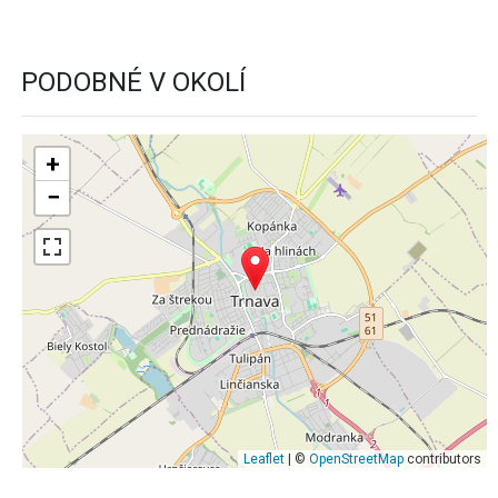
PODOBNÉ V OKOLÍ
+
−
Leaflet
| ©
OpenStreetMap
contributors