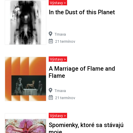
Výstavy >
In the Dust of this Planet
Trnava
21 termínov
Výstavy >
A Marriage of Flame and
Flame
Trnava
21 termínov
Výstavy >
Spomienky, ktoré sa stávajú
moje