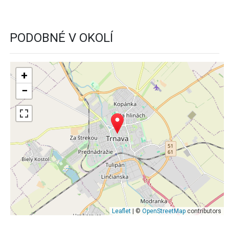
PODOBNÉ V OKOLÍ
+
−
Leaflet
| ©
OpenStreetMap
contributors