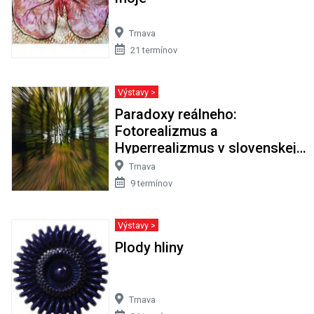
Trnava
21 termínov
Výstavy >
Paradoxy reálneho:
Fotorealizmus a
Hyperrealizmus v slovenskej
maľbe
Trnava
9 termínov
Výstavy >
Plody hliny
Trnava