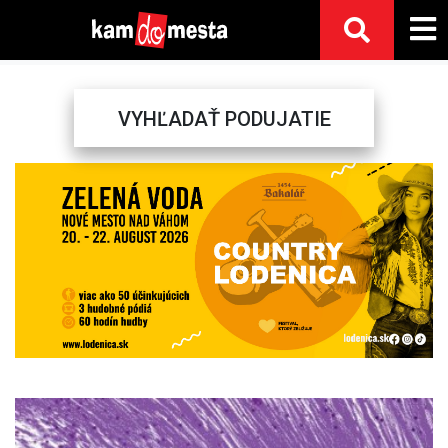
VYHĽADAŤ PODUJATIE
Previous
Next