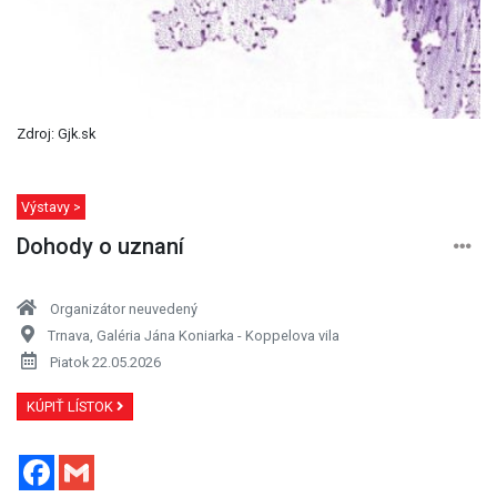
Zdroj: Gjk.sk
Výstavy >
Dohody o uznaní
Organizátor neuvedený
Trnava, Galéria Jána Koniarka - Koppelova vila
Piatok 22.05.2026
KÚPIŤ LÍSTOK
Facebook
Gmail