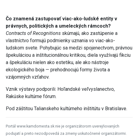
Čo znamená zastupovať viac-ako-ludské entity v
právnych, politických a umeleckých rámcoch?
Contracts of Recognitions
skúmajú, ako zastúpenie a
vlastníctvo formujú podmienky uznania vo viac-ako-
ludskom svete. Pohybujúc sa medzi spojenectvom, právnou
špekuláciou a inštitucionálnou kritikou, diela využívajú fikciu
a špekuláciu nielen ako estetiku, ale ako nástroje
ekologického boja — prehodnocujú formy života a
vzájomných vzťahov.
Vznik výstavy podporili: Hoľandské veľvyslanectvo,
Rakúske kultúrne fórum.
Pod záštitou Talianskeho kultúrneho inštitútu v Bratislave.
Portál www.kamdomesta.sk nie je organizátorom uverejňovaných
podujatí a preto nezodpovedá za zmeny uskutočnené organizátormi.