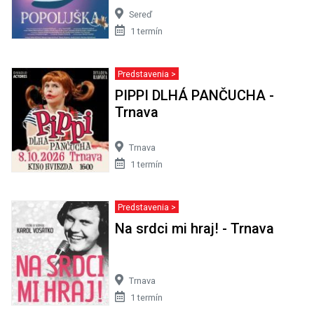
Sereď
1 termín
Predstavenia >
PIPPI DLHÁ PANČUCHA -
Trnava
Trnava
1 termín
Predstavenia >
Na srdci mi hraj! - Trnava
Trnava
1 termín