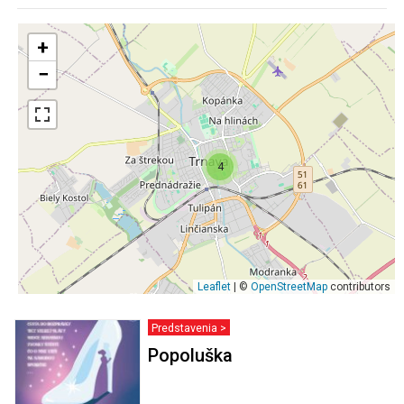
+
−
4
Leaflet
| ©
OpenStreetMap
contributors
Predstavenia >
Popoluška