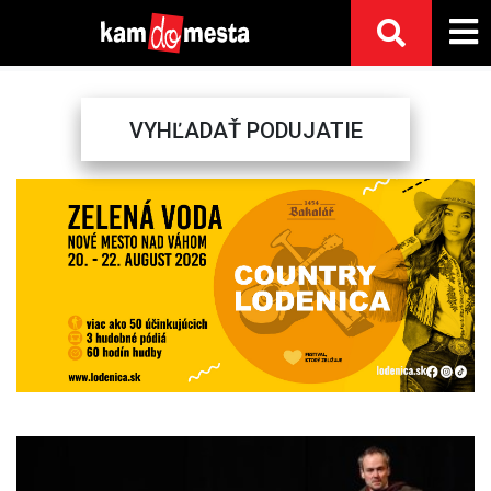
VYHĽADAŤ PODUJATIE
Previous
Next