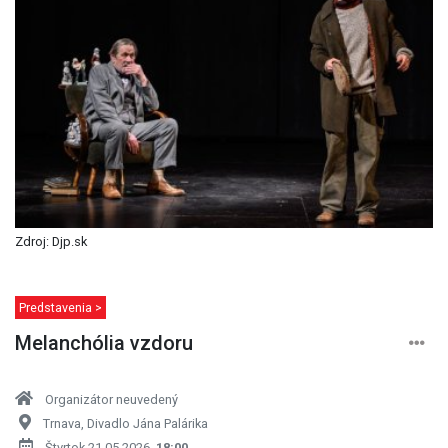
Zdroj: Djp.sk
Predstavenia >
Melanchólia vzdoru
Organizátor neuvedený
Trnava, Divadlo Jána Palárika
Štvrtok 21.05.2026,
18:00