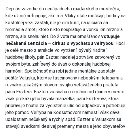
Dej nás zavedie do nenápadného maďarského mestečka,
kde už nič nefunguje, ako má. Vlaky stále meškajú, hodiny na
kostolnej veži zastali, nie je čím kúriť, na uliciach sa
hromadia smeti, ktoré nikto neupratuje a vonku len mrzne a
mrzne, ale snehu niet. Do života malomešťanov
vstupuje
nečakaná senzácia – cirkus s vypchatou veľrybou
. Hoci
je celé mesto z atrakcie vo vytržení, bývalý riaditeľ
hudobnej školy, pán Eszter, naďalej zotrváva zatvorený vo
svojom byte, zahĺbený do úvah o dokonalej hudobnej
harmónii. Spoločnosť mu robí jedine mentálne zaostalý
poštár Valuska, ktorý je fascinovaný nebeskými telesami a
rovnako aj každým slovom svojho veľaváženého priateľa
pána Esztera. Eszterovu snahu o izoláciu od diania v meste
však prekazí jeho bývalá manželka, pani Eszterová, ktorá
pripravuje hnutie za vyčistenie ulíc od odpadkov a potrebuje
jeho pomoc. Veľryba na Kossuthovom námestí však dáva
udalostiam nečakaný a rýchly spád. Eszter s Valuskom sa
stávajú svedkami desivej premeny mesta a jeho obyvateľov