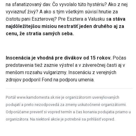
na sfanatizovaný dav. Čo vyvolalo túto hystériu? Ako z nej
vyviaznuť živý? A ako s tým všetkým súvisí hnutie za
čistotu pani Eszterovej? Pre Esztera a Valusku s
a stáva
najdôležitejšou misiou nestratiť jeden druhého aj za
cenu, že stratia samých seba.
Inscenácia je vhodná pre divákov od 15 rokov.
Počas
predstavenia tiež zaznie výstrel a v záverečnej časti aj v
menšom rozsahu vulgarizmy. Inscenáciu z verejných
zdrojov podporil Fond na podporu umenia.
Portál www.kamdomesta.sk nie je organizátorom uverejňovaných
podujatí a preto nezodpovedá za zmeny uskutočnené organizátormi.
Odporúčame preveriť si vopred termín a čas konania podujatia priamo u
organizátora. Na niektoré akcie je potrebné sa prihlásiť vopred.