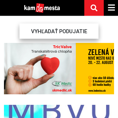
VYHĽADAŤ PODUJATIE
Previous
Next