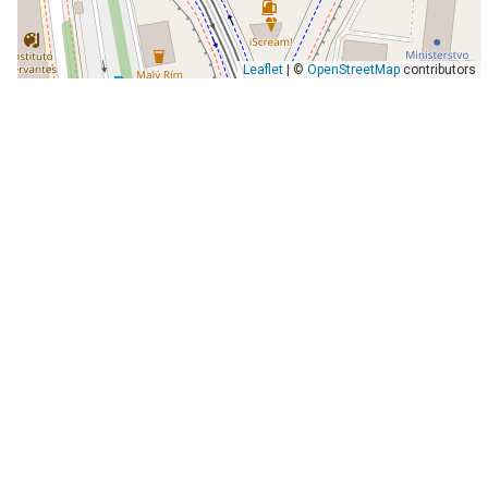
Leaflet
| ©
OpenStreetMap
contributors