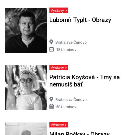
Výstavy >
Lubomír Typlt - Obrazy
Bratislava-Čunovo
18 termínov
Výstavy >
Patrícia Koyšová - Tmy sa
nemusíš báť
Bratislava-Čunovo
50 termínov
Výstavy >
Milan Bočkay - Obrazy