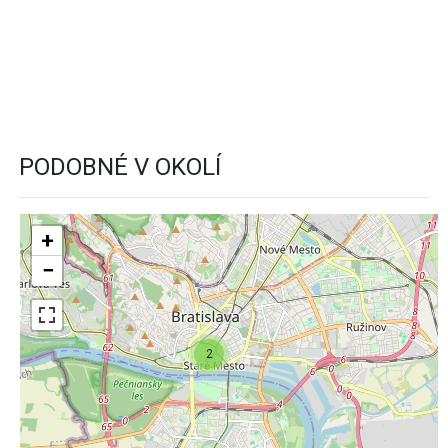
PODOBNÉ V OKOLÍ
+
−
2