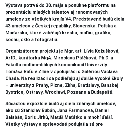
Výstava potrvá do 30. mája a ponúkne platformu na
prezentáciu mladých talentov aj renomovaných
umelcov zo všetkých krajín V4. Predstavené budú diela
43 umelcov z Českej republiky, Slovenska, Poľska a
Maďarska, ktoré zahŕňajú kresbu, maľbu, grafiku,
sochu, sklo a fotografiu.
Organizátorom projektu je Mgr. art. Lívia Kožušková,
ArtD., kurátorka MgA. Miroslava Ptáčková, Ph.D. a
Fakulta multimediálnych komunikácií Univerzity
Tomáša Baťu v Zlíne v spolupráci s Galériou Václava
Chada. Na realizácii sa podieľajú aj ďalšie vysoké školy
– univerzity z Prahy, Plzne, Zlína, Bratislavy, Banskej
Bystrice, Ostravy, Wrocławi, Poznane a Budapešti.
Súčasťou expozície budú aj diela známych umelcov,
ako sú Stanislav Bubán, Jana Farmanová, Daniel
Balabán, Boris Jirků, Matúš Maťátko a mnohí ďalší.
Všetky výstavy a sprievodné podujatia sú pre