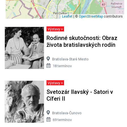
Leaflet
| ©
OpenStreetMap
contributors
Výstavy >
Rodinné skutočnosti: Obraz
života bratislavských rodín
Bratislava-Staré Mesto
18 termínov
Výstavy >
Svetozár Ilavský - Satori v
Cíferi II
Bratislava-Čunovo
69 termínov