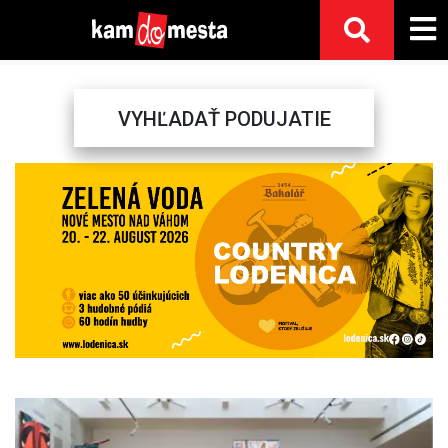
VYHĽADAŤ PODUJATIE
Previous
Next