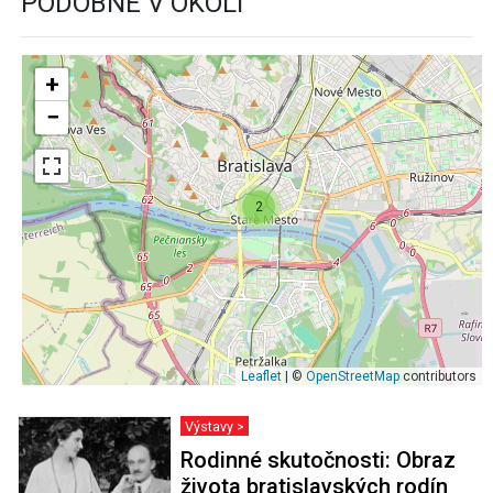
PODOBNÉ V OKOLÍ
+
−
2
Leaflet
| ©
OpenStreetMap
contributors
Výstavy >
Rodinné skutočnosti: Obraz
života bratislavských rodín