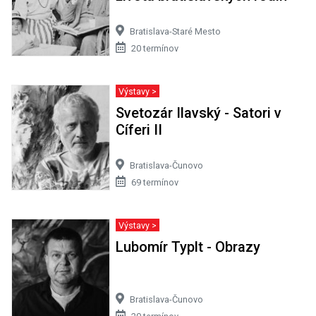
Bratislava-Staré Mesto
20 termínov
Výstavy >
Svetozár Ilavský - Satori v
Cíferi II
Bratislava-Čunovo
69 termínov
Výstavy >
Lubomír Typlt - Obrazy
Bratislava-Čunovo