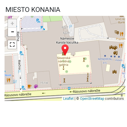
MIESTO KONANIA
+
−
Leaflet
| ©
OpenStreetMap
contributors