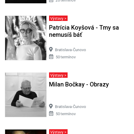
20 termínov
Výstavy >
Patrícia Koyšová - Tmy sa
nemusíš báť
Bratislava-Čunovo
50 termínov
Výstavy >
Milan Bočkay - Obrazy
Bratislava-Čunovo
50 termínov
Výstavy >