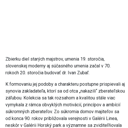
Zbierku diel starých majstrov, umenia 19. storočia,
slovenskej moderny aj súčasného umenia začal v 70.
rokoch 20. storočia budovať dr. Ivan Zubaľ.
K formovaniu jej podoby a charakteru postupne prispievali aj
synovia zakladateľa, ktorí sa od otca „nakazili“ zberateľskou
záľubou. Kolekcia sa tak rozsahom a kvalitou stále viac
vymykala z rámca obvyklých motivácií, princípov a ambícií
súkromných zberateľov. Zo súkromia domov majiteľov sa
od konca 90. rokov približovala verejnosti v Galérii Linea,
neskôr v Galérii Horský park a významne sa zviditeľňovala