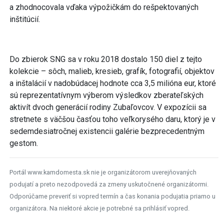
a zhodnocovala vďaka výpožičkám do rešpektovaných
inštitúcií.
Do zbierok SNG sa v roku 2018 dostalo 150 diel z tejto
kolekcie – sôch, malieb, kresieb, grafík, fotografií, objektov
a inštalácií v nadobúdacej hodnote cca 3,5 milióna eur, ktoré
sú reprezentatívnym výberom výsledkov zberateľských
aktivít dvoch generácií rodiny Zubaľovcov. V expozícii sa
stretnete s väčšou časťou toho veľkorysého daru, ktorý je v
sedemdesiatročnej existencii galérie bezprecedentným
gestom.
Portál www.kamdomesta.sk nie je organizátorom uverejňovaných
podujatí a preto nezodpovedá za zmeny uskutočnené organizátormi.
Odporúčame preveriť si vopred termín a čas konania podujatia priamo u
organizátora. Na niektoré akcie je potrebné sa prihlásiť vopred.