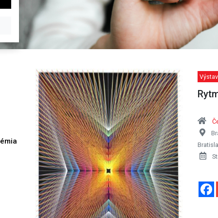
Výstav
Rytm
Če
Br
démia
Bratisl
h
St