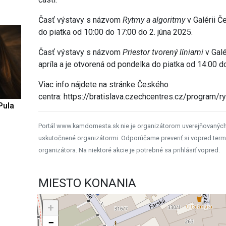
Časť výstavy s názvom
Rytmy a algoritmy
v Galérii Č
do piatka od 10:00 do 17:00 do 2. júna 2025.
Časť výstavy s názvom
Priestor tvorený líniami
v Galé
apríla a je otvorená od pondelka do piatka od 14:00 d
Viac info nájdete na stránke Českého
centra: https://bratislava.czechcentres.cz/program/r
Pula
Portál www.kamdomesta.sk nie je organizátorom uverejňovanýc
uskutočnené organizátormi. Odporúčame preveriť si vopred term
organizátora. Na niektoré akcie je potrebné sa prihlásiť vopred.
MIESTO KONANIA
+
−