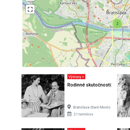
2
Výstavy >
Rodinné skutočnosti: Obraz ž
Bratislava-Staré Mesto
21 termínov