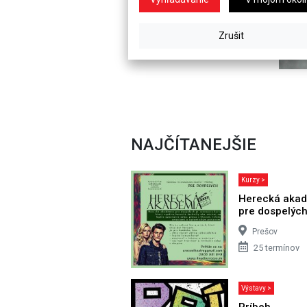
NAJČÍTANEJŠIE
Kurzy >
Herecká aka
pre dospelýc
Prešov
25 termínov
Výstavy >
Príbeh