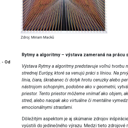
Zdroj: Miriam Macků
Rytmy a algoritmy – výstava zameraná na prácu s 
. - Od
Výstava Rytmy a algoritmy predstavuje voľnú tvorbu n
strednej Európy, ktoré sa venujú práci s líniou. Na p
línia, čiara, škrabanec či dotyk hrotu ceruzky alebo 
nástrojom schopným, podobne ako v geometrii, vytvár
priestor. Tento priestor môžeme vnímať ako objem, a
stred, alebo naopak ako virtuálne či mentálne vymed
emocionálnymi strasťami
.
Dôležitým aspektom je aj skúmanie zdrojov inšpirácie
vyústili do jedinečného výrazu. Medzi tieto zdrojov