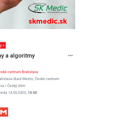
y >
y a algoritmy
ské centrum Bratislava
atislava-Staré Mesto, České centrum
ava / Český dům
reda 14.05.2025,
10:00
Facebook
Gmail