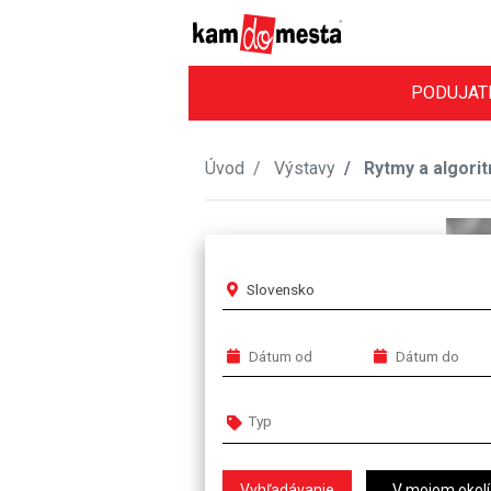
PODUJAT
Úvod
Výstavy
Rytmy a algori
Slovensko
V mojom okolí