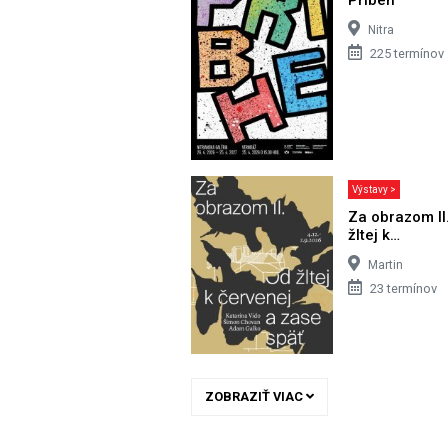
Nitra
225 termínov
Výstavy >
Za obrazom II
žltej k…
Martin
23 termínov
ZOBRAZIŤ VIAC