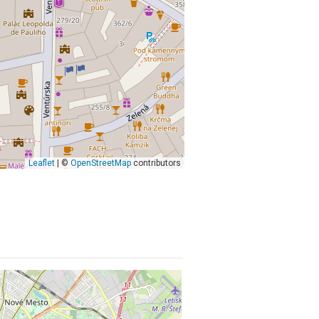
Leaflet
| ©
OpenStreetMap
contributors