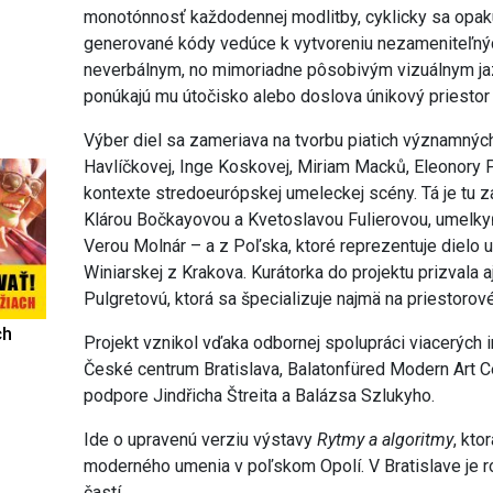
monotónnosť každodennej modlitby, cyklicky sa opaku
generované kódy vedúce k vytvoreniu nezameniteľnýc
neverbálnym, no mimoriadne pôsobivým vizuálnym ja
ponúkajú mu útočisko alebo doslova únikový priestor 
Výber diel sa zameriava na tvorbu piatich významný
Havlíčkovej, Inge Koskovej, Miriam Macků, Eleonory 
kontexte stredoeurópskej umeleckej scény. Tá je tu 
Klárou Bočkayovou a Kvetoslavou Fulierovou, umelky
Verou Molnár – a z Poľska, ktoré reprezentuje dielo 
Winiarskej z Krakova. Kurátorka do projektu prizvala 
Pulgretovú, ktorá sa špecializuje najmä na priestorové
ch
Projekt vznikol vďaka odbornej spolupráci viacerých
České centrum Bratislava, Balatonfüred Modern Art Ce
podpore Jindřicha Štreita a Balázsa Szlukyho.
Ide o upravenú verziu výstavy
Rytmy a algoritmy
, kto
moderného umenia v poľskom Opolí. V Bratislave je
častí.