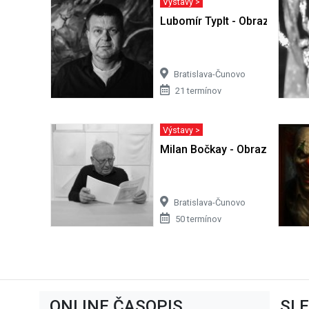
Výstavy >
Lubomír Typlt - Obrazy
Bratislava-Čunovo
21 termínov
Výstavy >
Milan Bočkay - Obrazy
Bratislava-Čunovo
50 termínov
ONLINE ČASOPIS
SL