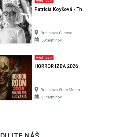
Výstavy >
Patrícia Koyšová - Tmy sa nemusíš báť
Bratislava-Čunovo
50 termínov
Výstavy >
HORROR IZBA 2026
Bratislava-Staré Mesto
31 termínov
EDUJTE NÁŠ