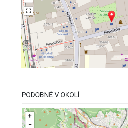
PODOBNÉ V OKOLÍ
+
−