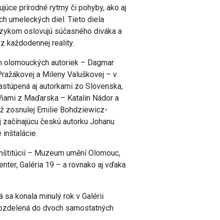
júce prírodné rytmy či pohyby, ako aj
h umeleckých diel. Tieto diela
zykom oslovujú súčasného diváka a
z každodennej reality.
ch olomouckých autoriek – Dagmar
Pražákovej a Mileny Valuškovej – v
zastúpená aj autorkami zo Slovenska,
ňami z Maďarska – Katalin Nádor a
už zosnulej Emilie Bohdziewicz-
aj začínajúcu českú autorku Johanu
 inštalácie.
 inštitúcií – Muzeum umění Olomouc,
nter, Galéria 19 – a rovnako aj vďaka
rá sa konala minulý rok v Galérii
 rozdelená do dvoch samostatných