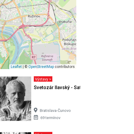
Leaflet
| ©
OpenStreetMap
contributors
Výstavy >
ivota…
Svetozár Ilavský - Satori v Cíferi II
Bratislava-Čunovo
69 termínov