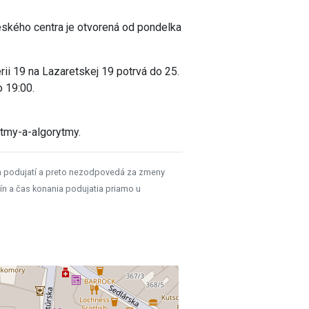
eského centra je otvorená od pondelka
rii 19 na Lazaretskej 19 potrvá do 25.
o 19:00.
ytmy-a-algorytmy.
h podujatí a preto nezodpovedá za zmeny
ín a čas konania podujatia priamo u