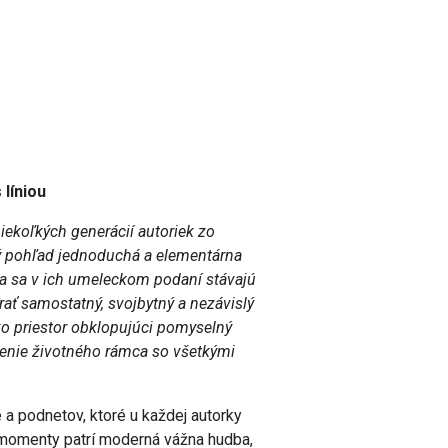
líniou
iekoľkých generácií autoriek zo
rvý pohľad jednoduchá a elementárna
pera sa v ich umeleckom podaní stávajú
ať samostatný, svojbytný a nezávislý
ko priestor obklopujúci pomyselný
zenie životného rámca so všetkými
 a podnetov, ktoré u každej autorky
é momenty patrí moderná vážna hudba,