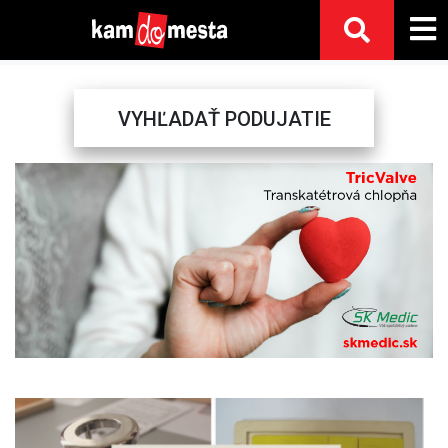
VYHĽADAŤ PODUJATIE
Previous
Next