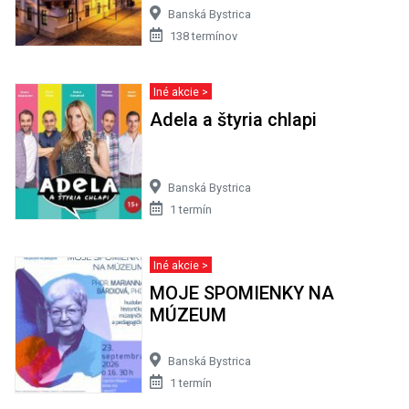
Banská Bystrica
138 termínov
Iné akcie >
Adela a štyria chlapi
Banská Bystrica
1 termín
Iné akcie >
MOJE SPOMIENKY NA
MÚZEUM
Banská Bystrica
1 termín