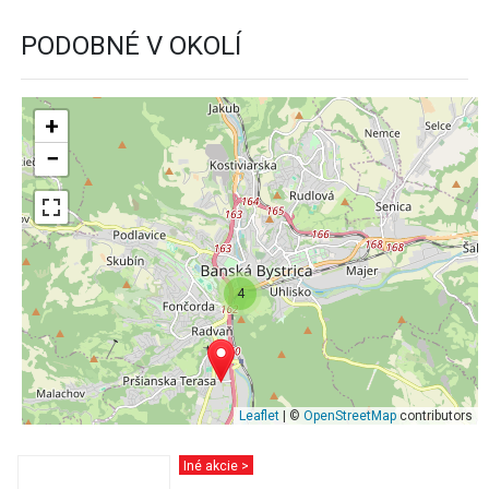
PODOBNÉ V OKOLÍ
+
−
4
Leaflet
| ©
OpenStreetMap
contributors
Iné akcie >