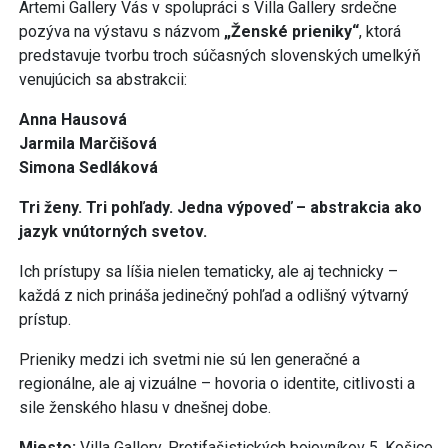
Artemi Gallery Vás v spolupráci s Villa Gallery srdečne
pozýva na výstavu s názvom
„Ženské prieniky“
, ktorá
predstavuje tvorbu troch súčasných slovenských umelkýň
venujúcich sa abstrakcii:
Anna Hausová
Jarmila Marčišová
Simona Sedláková
Tri ženy. Tri pohľady. Jedna výpoveď – abstrakcia ako
jazyk vnútorných svetov.
Ich prístupy sa líšia nielen tematicky, ale aj technicky –
každá z nich prináša jedinečný pohľad a odlišný výtvarný
prístup.
Prieniky medzi ich svetmi nie sú len generačné a
regionálne, ale aj vizuálne – hovoria o identite, citlivosti a
sile ženského hlasu v dnešnej dobe.
Miesto:
Villa Gallery, Protifašistických bojovníkov 5, Košice