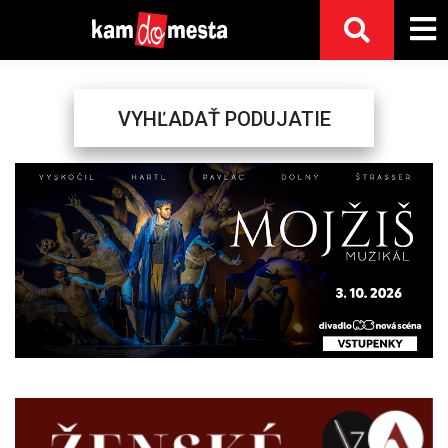
VYHĽADAŤ PODUJATIE
Previous
Next