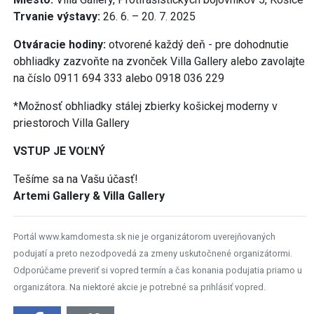
Trvanie výstavy:
26. 6. – 20. 7. 2025
Otváracie hodiny:
otvorené každý deň - pre dohodnutie
obhliadky zazvoňte na zvonček Villa Gallery alebo zavolajte
na číslo 0911 694 333 alebo 0918 036 229
*Možnosť obhliadky stálej zbierky košickej moderny v
priestoroch Villa Gallery
VSTUP JE VOĽNÝ
Tešíme sa na Vašu účasť!
Artemi Gallery & Villa Gallery
Portál www.kamdomesta.sk nie je organizátorom uverejňovaných
podujatí a preto nezodpovedá za zmeny uskutočnené organizátormi.
Odporúčame preveriť si vopred termín a čas konania podujatia priamo u
organizátora. Na niektoré akcie je potrebné sa prihlásiť vopred.