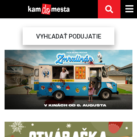
VYHĽADAŤ PODUJATIE
Previous
Next