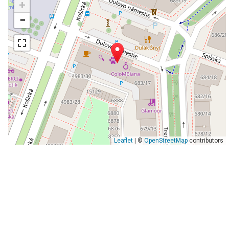
+
−
Leaflet
| ©
OpenStreetMap
contributors