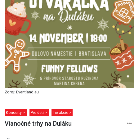
Zdroj: Eventland.eu
Koncerty >
Pre deti >
Iné akcie >
Vianočné trhy na Duláku