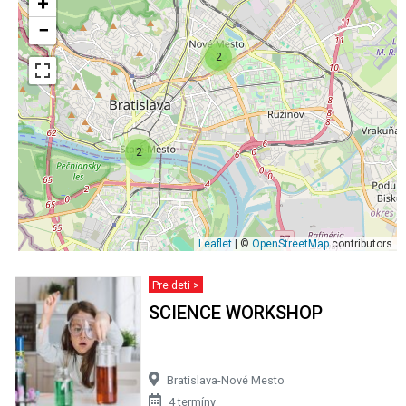
+
−
2
2
Leaflet
| ©
OpenStreetMap
contributors
Pre deti >
SCIENCE WORKSHOP
Bratislava-Nové Mesto
4 termíny