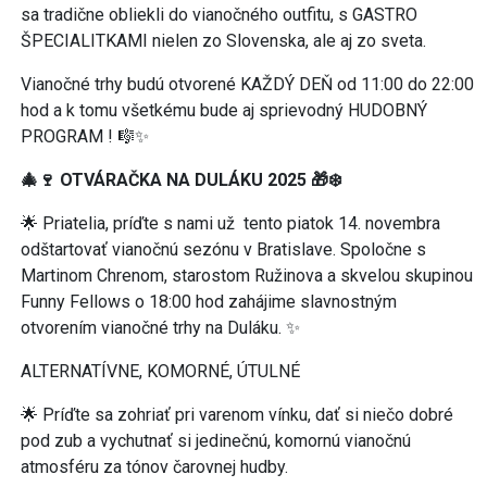
sa tradične obliekli do vianočného outfitu, s GASTRO
ŠPECIALITKAMI nielen zo Slovenska, ale aj zo sveta.
Vianočné trhy budú otvorené KAŽDÝ DEŇ od 11:00 do 22:00
hod a k tomu všetkému bude aj sprievodný HUDOBNÝ
PROGRAM ! 🎼✨
🎄🍷 OTVÁRAČKA NA DULÁKU 2025 🎁❄️
🌟 Priatelia, príďte s nami už tento piatok 14. novembra
odštartovať vianočnú sezónu v Bratislave. Spoločne s
Martinom Chrenom, starostom Ružinova a skvelou skupinou
Funny Fellows o 18:00 hod zahájime slavnostným
otvorením vianočné trhy na Duláku. ✨
ALTERNATÍVNE, KOMORNÉ, ÚTULNÉ
🌟 Príďte sa zohriať pri varenom vínku, dať si niečo dobré
pod zub a vychutnať si jedinečnú, komornú vianočnú
atmosféru za tónov čarovnej hudby.