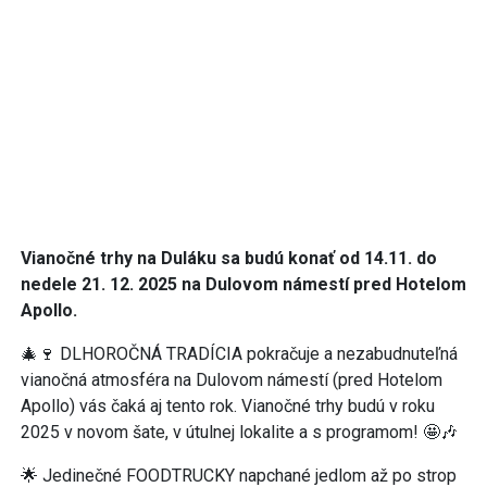
Vianočné trhy na Duláku sa budú konať od 14.11. do
nedele 21. 12. 2025 na Dulovom námestí pred Hotelom
Apollo.
🎄🍷 DLHOROČNÁ TRADÍCIA pokračuje a nezabudnuteľná
vianočná atmosféra na Dulovom námestí (pred Hotelom
Apollo) vás čaká aj tento rok. Vianočné trhy budú v roku
2025 v novom šate, v útulnej lokalite a s programom! 🤩🎶
🌟 Jedinečné FOODTRUCKY napchané jedlom až po strop