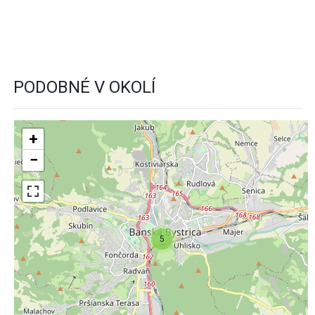
PODOBNÉ V OKOLÍ
+
−
5