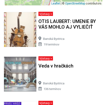
Leaflet
| ©
OpenStreetMap
contributors
Výstavy >
OTIS LAUBERT: UMENIE BY
VÁS MOHLO AJ VYLIEČIŤ
Banská Bystrica
19 termínov
Výstavy >
Veda v hračkách
Banská Bystrica
136 termínov
Výstavy >