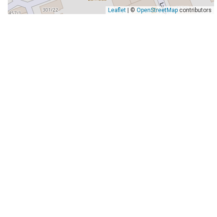
Leaflet
| ©
OpenStreetMap
contributors