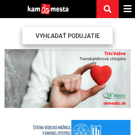
VYHĽADAŤ PODUJATIE
Previous
Next