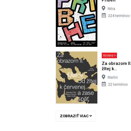
Nitra
224 termínov
Výstavy >
Za obrazom II
žltej k…
Martin
22 termínov
ZOBRAZIŤ VIAC