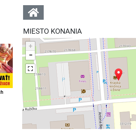
MIESTO KONANIA
+
−
ch