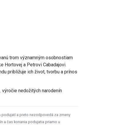
enovanú trom významným osobnostiam
ke Hortovej a Petrovi Cabadajovi.
u približuje ich život, tvorbu a prínos
5. výročie nedožitých narodenín
h podujatí a preto nezodpovedá za zmeny
ín a čas konania podujatia priamo u