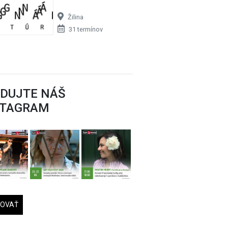
Žilina
31 termínov
EDUJTE NÁŠ
STAGRAM
DOVAŤ