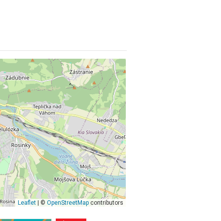
Leaflet
| ©
OpenStreetMap
contributors