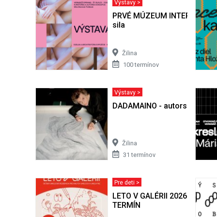
Výstavy >
PRVÉ MÚZEUM INTERMÉDIÍ III
sila
Žilina
100 termínov
Výstavy >
DADAMAINO - autorská výsta
Žilina
31 termínov
Pre deti >
LETO V GALÉRII 2026 | AUG
TERMÍN