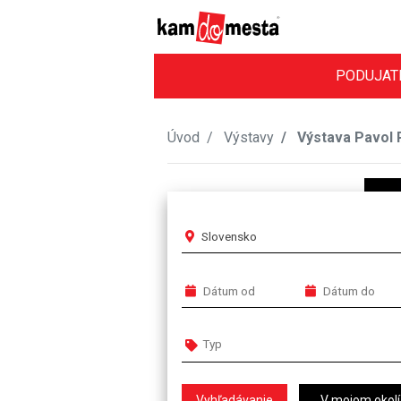
PODUJAT
Úvod
Výstavy
Výstava Pavol P
Slovensko
V mojom okolí