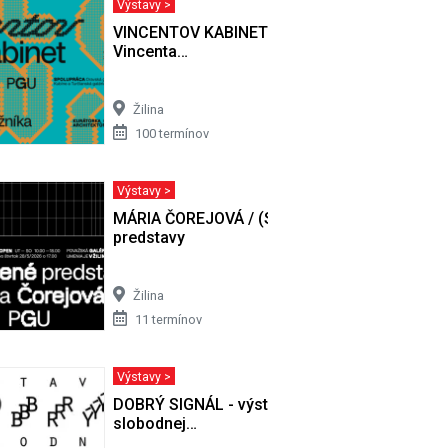
Výstavy >
 / Nežná
VINCENTOV KABINET / Výber z diel
Vincenta…
Žilina
100 termínov
Výstavy >
va
MÁRIA ČOREJOVÁ / (S)kreslené
predstavy
Žilina
11 termínov
Výstavy >
USTOVÝ
DOBRÝ SIGNÁL - výstava antén
slobodnej…