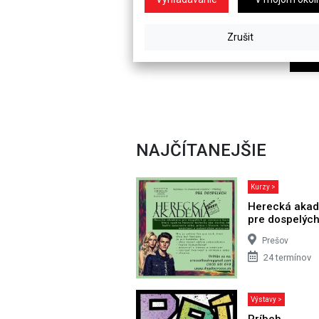
NAJČÍTANEJŠIE
Kurzy >
Herecká aka
pre dospelýc
Prešov
24 termínov
Výstavy >
Príbeh