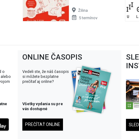
Žilina
5 termínov
ONLINE ČASOPIS
SL
IN
d o
Vedeli ste, že náš časopis
 alebo
si môžete bezplatne
svojom
prečítať aj online?
atne
Všetky vydania su pre
vás dostupné
PREČÍTAŤ ONLINE
SLE