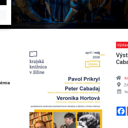
Výstav
Výst
Caba
Kr
démia
Ži
h
N