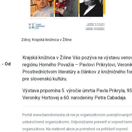
Zdroj: Krajská knižnica v Žiline
Krajská knižnica v Žiline Vás pozýva na výstavu v
. - Od
regiónu Horného Považia – Pavlovi Prikrylovi, Veroni
Prostredníctvom literatúry a článkov z knižničného fond
pre slovenskú kultúru.
Výstava pripomína 5. výročie úmrtia Pavla Prikryla, 9
Veroniky Hortovej a 60. narodeniny Petra Cabadaja.
Portál www.kamdomesta.sk nie je organizátorom uverejňovanýc
uskutočnené organizátormi. Odporúčame preveriť si vopred term
organizátora. Na niektoré akcie je potrebné sa prihlásiť vopred.