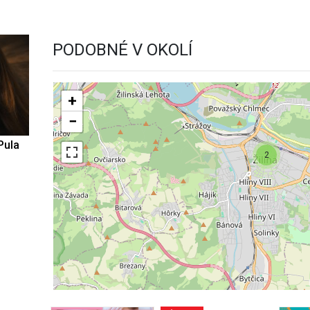
PODOBNÉ V OKOLÍ
+
−
Pula
2