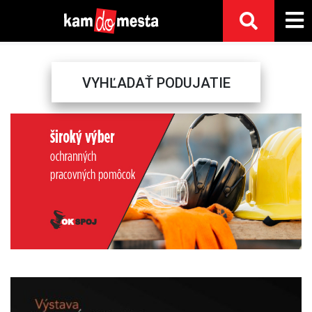
VYHĽADAŤ PODUJATIE
Previous
Next