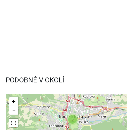
PODOBNÉ V OKOLÍ
+
−
5