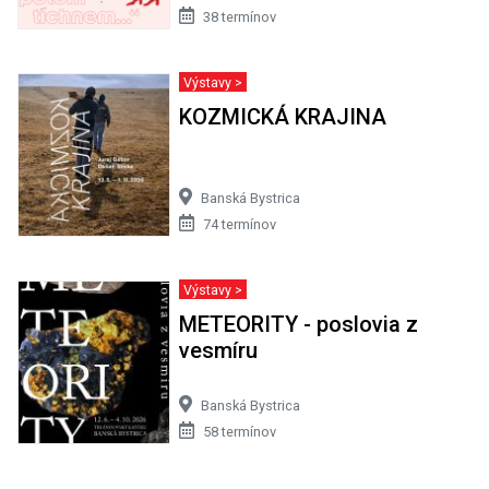
38 termínov
Výstavy >
KOZMICKÁ KRAJINA
Banská Bystrica
74 termínov
Výstavy >
METEORITY - poslovia z
vesmíru
Banská Bystrica
58 termínov