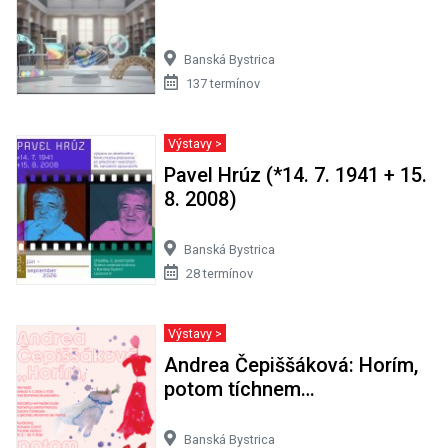
Banská Bystrica
137 termínov
Výstavy >
Pavel Hrúz (*14. 7. 1941 + 15.
8. 2008)
Banská Bystrica
28 termínov
Výstavy >
Andrea Čepiššáková: Horím,
potom tíchnem…
Banská Bystrica