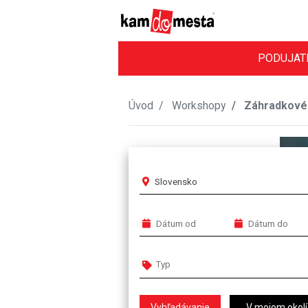
PODUJAT
Úvod
Workshopy
Záhradkové
Slovensko
V mojom okolí