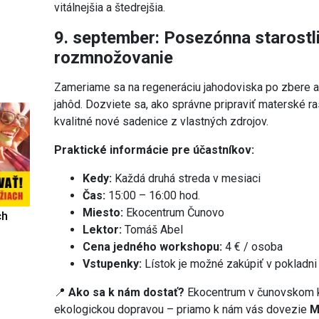
vitálnejšia a štedrejšia.
9. september: Posezónna starostli
rozmnožovanie
Zameriame sa na regeneráciu jahodoviska po zbere a
jahôd. Dozviete sa, ako správne pripraviť materské ra
kvalitné nové sadenice z vlastných zdrojov.
Praktické informácie pre účastníkov:
Kedy:
Každá druhá streda v mesiaci
Čas:
15:00 – 16:00 hod.
Miesto:
Ekocentrum Čunovo
ch
Lektor:
Tomáš Abel
Cena jedného workshopu:
4 € / osoba
Vstupenky:
Lístok je možné zakúpiť v pokladni
📍
Ako sa k nám dostať?
Ekocentrum v čunovskom ka
ekologickou dopravou – priamo k nám vás dovezie
M