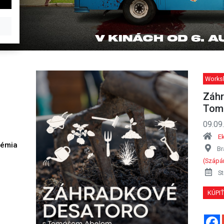
Works
Záhr
Tom
09.09
E
démia
Br
h
(Szápár
St
KÚPI