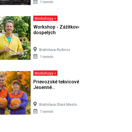
1 termín
Workshopy >
ášom
Workshop - Zážitkové maľovanie pre
dospelých
Bratislava-Ružinov
1 termín
Workshopy >
nie pre
Prievozské tekvicové slávnosti -
Jesenné…
Bratislava-Staré Mesto
1 termín