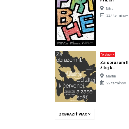
Nitra
224 termínov
Výstavy >
Za obrazom II
žltej k…
Martin
22 termínov
ZOBRAZIŤ VIAC