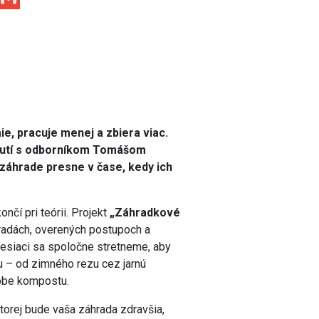
e, pracuje menej a zbiera viac.
tnutí s odborníkom Tomášom
záhrade presne v čase, kedy ich
čí pri teórii. Projekt
„Záhradkové
 radách, overených postupoch a
esiaci sa spoločne stretneme, aby
ou – od zimného rezu cez jarnú
dobe kompostu.
ktorej bude vaša záhrada zdravšia,