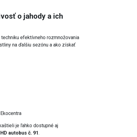
vosť o jahody a ich
 techniku efektívneho rozmnožovania
stliny na ďalšiu sezónu a ako získať
 Ekocentra
štieli je ľahko dostupné aj
HD autobus č. 91
.