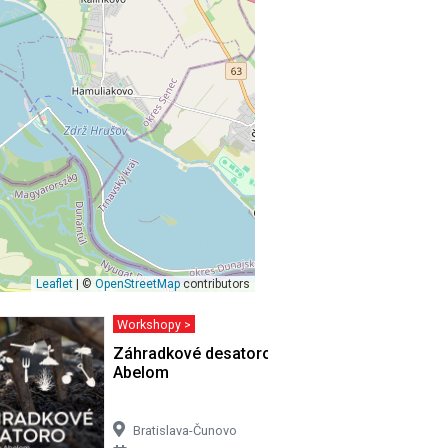
Leaflet
| ©
OpenStreetMap
contributors
Workshopy >
ášom
Záhradkové desatoro s Tomášom
Abelom
Bratislava-Čunovo