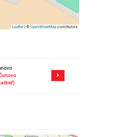
Leaflet
| ©
OpenStreetMap
contributors
Čunovo
 Čunovo
aštieľ)