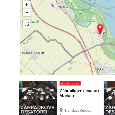
+
−
Workshopy >
Záhradkové desatoro s Tom
Abelom
Bratislava-Čunovo