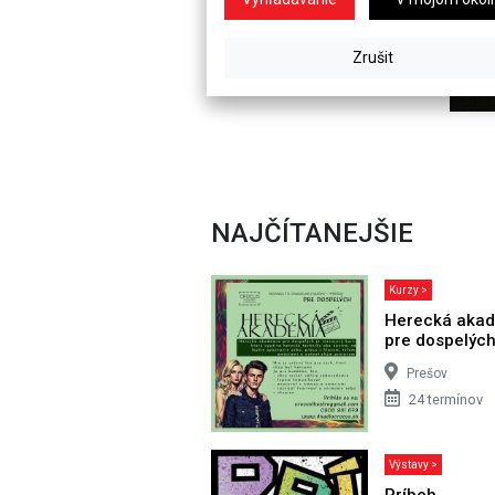
NAJČÍTANEJŠIE
Kurzy >
Herecká aka
pre dospelýc
Prešov
24 termínov
Výstavy >
Príbeh