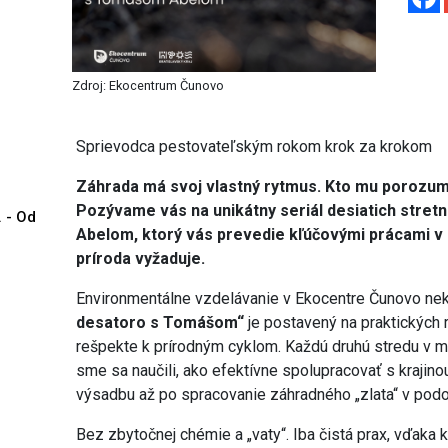
Zdroj: Ekocentrum Čunovo
Sprievodca pestovateľským rokom krok za krokom
Záhrada má svoj vlastný rytmus. Kto mu porozumi
Pozývame vás na unikátny seriál desiatich stre
. - Od
Abelom, ktorý vás prevedie kľúčovými prácami v 
príroda vyžaduje.
Environmentálne vzdelávanie v Ekocentre Čunovo nekon
desatoro s Tomášom“
je postavený na praktických
rešpekte k prírodným cyklom. Každú druhú stredu v m
sme sa naučili, ako efektívne spolupracovať s krajin
výsadbu až po spracovanie záhradného „zlata“ v po
Bez zbytočnej chémie a „vaty“. Iba čistá prax, vďaka 