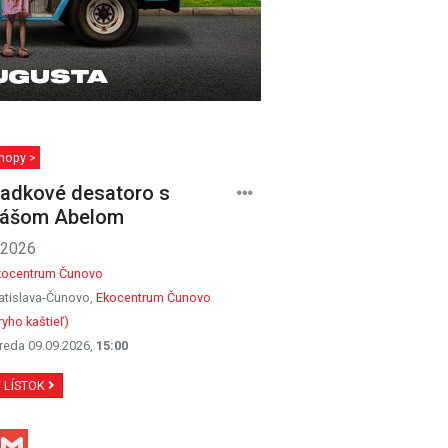
hopy >
adkové desatoro s
ášom Abelom
.2026
kocentrum Čunovo
atislava-Čunovo,
Ekocentrum Čunovo
yho kaštieľ)
reda 09.09.2026,
15:00
Ť LÍSTOK
Facebook
Gmail