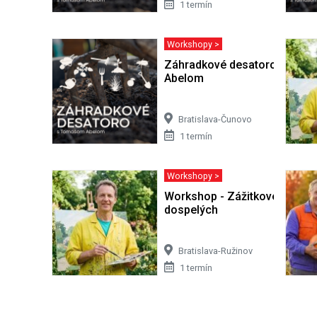
1 termín
Workshopy >
Záhradkové desatoro s Tom
Abelom
Bratislava-Čunovo
1 termín
Workshopy >
Workshop - Zážitkové maľova
dospelých
Bratislava-Ružinov
1 termín