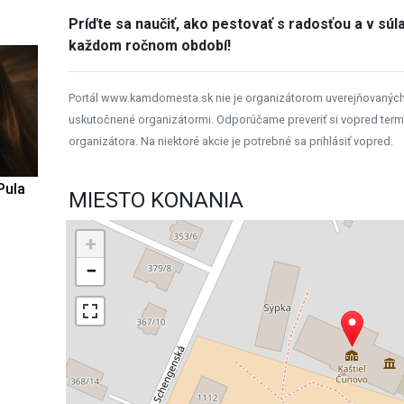
Príďte sa naučiť, ako pestovať s radosťou a v súl
každom ročnom období!
Portál www.kamdomesta.sk nie je organizátorom uverejňovanýc
uskutočnené organizátormi. Odporúčame preveriť si vopred term
organizátora. Na niektoré akcie je potrebné sa prihlásiť vopred.
Pula
MIESTO KONANIA
+
−