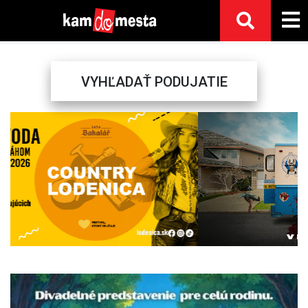
VYHĽADAŤ PODUJATIE
Previous
Next