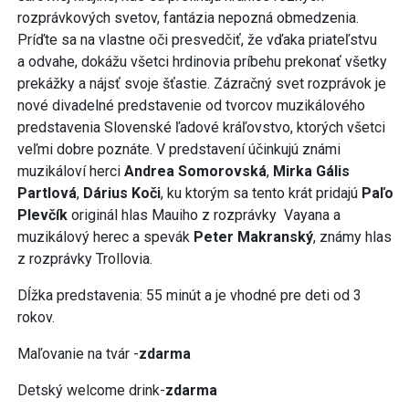
rozprávkových svetov, fantázia nepozná obmedzenia.
Príďte sa na vlastne oči presvedčiť, že vďaka priateľstvu
a odvahe, dokážu všetci hrdinovia príbehu prekonať všetky
prekážky a nájsť svoje šťastie. Zázračný svet rozprávok je
nové divadelné predstavenie od tvorcov muzikálového
predstavenia Slovenské ľadové kráľovstvo, ktorých všetci
veľmi dobre poznáte. V predstavení účinkujú známi
muzikáloví herci
Andrea Somorovská
,
Mirka Gális
Partlová
,
Dárius Koči
, ku ktorým sa tento krát pridajú
Paľo
Plevčík
originál hlas Mauiho z rozprávky Vayana a
muzikálový herec a spevák
Peter Makranský
, známy hlas
z rozprávky Trollovia.
Dĺžka predstavenia: 55 minút a je vhodné pre deti od 3
rokov.
Maľovanie na tvár -
zdarma
Detský welcome drink-
zdarma