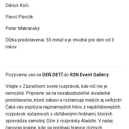
Dárius Koči
Pavol Plevčík
Peter Makranský
Dĺžka predstavenia: 55 minút a je vhodné pre deti od 3
rokov.
Pozývame vás na
DEŇ DETÍ
do
R2N Event Gallery
.
Vitajte v Zázračnom svete rozprávok, kde nič nie je
nemožné. Pripravte sa na nezabudnuteľné divadelné
predstavenie, ktoré zabaví a roztancuje malých aj veľkých!
Čaká vás explózia najznámejších hitov z najobľúbenejších
rozprávok súčasnosti s obľúbenými hrdinami, ktorých
sprevádza samotný Džin z rozprávky Aladdin. V našej
čarovnej krajine, kde sa prelínajú hranice rôznych