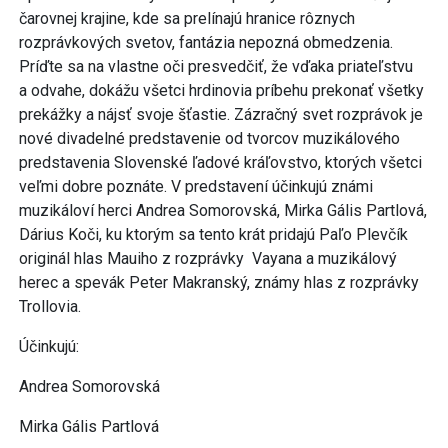
čarovnej krajine, kde sa prelínajú hranice rôznych
rozprávkových svetov, fantázia nepozná obmedzenia.
Príďte sa na vlastne oči presvedčiť, že vďaka priateľstvu
a odvahe, dokážu všetci hrdinovia príbehu prekonať všetky
prekážky a nájsť svoje šťastie. Zázračný svet rozprávok je
nové divadelné predstavenie od tvorcov muzikálového
predstavenia Slovenské ľadové kráľovstvo, ktorých všetci
veľmi dobre poznáte. V predstavení účinkujú známi
muzikáloví herci Andrea Somorovská, Mirka Gális Partlová,
Dárius Koči, ku ktorým sa tento krát pridajú Paľo Plevčík
originál hlas Mauiho z rozprávky Vayana a muzikálový
herec a spevák Peter Makranský, známy hlas z rozprávky
Trollovia.
Účinkujú:
Andrea Somorovská
Mirka Gális Partlová