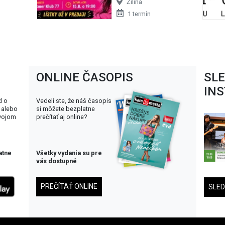
Žilina
1 termín
ONLINE ČASOPIS
SL
IN
d o
Vedeli ste, že náš časopis
 alebo
si môžete bezplatne
svojom
prečítať aj online?
atne
Všetky vydania su pre
vás dostupné
PREČÍTAŤ ONLINE
SLE