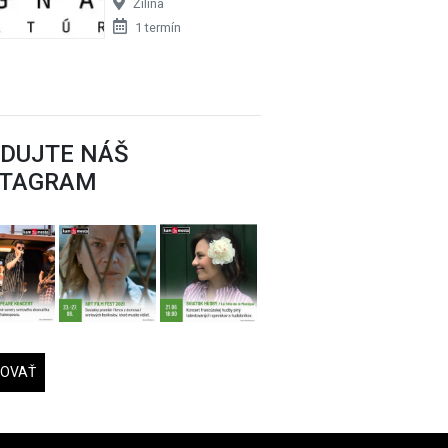
Žilina
1 termín
EDUJTE NÁŠ
STAGRAM
DOVAŤ