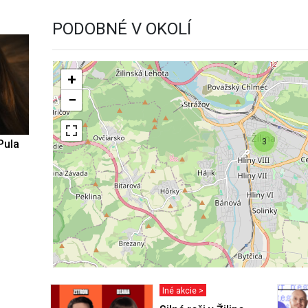
PODOBNÉ V OKOLÍ
+
−
3
Pula
Iné akcie >