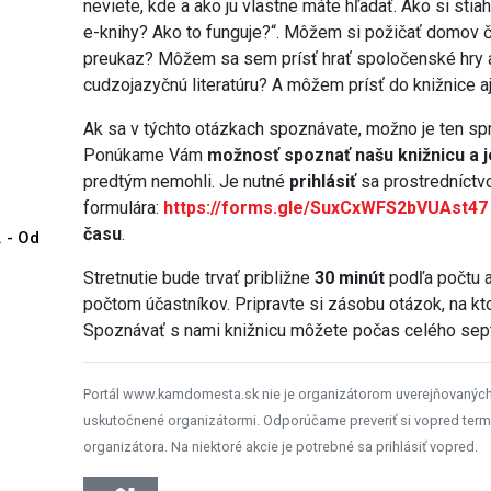
neviete, kde a ako ju vlastne máte hľadať. Ako si sti
e-knihy? Ako to funguje?“. Môžem si požičať domov
preukaz? Môžem sa sem prísť hrať spoločenské hry 
cudzojazyčnú literatúru? A môžem prísť do knižnice a
Ak sa v týchto otázkach spoznávate, možno je ten sp
Ponúkame Vám
možnosť spoznať našu knižnicu a je
predtým nemohli. Je nutné
prihlásiť
sa prostredníct
formulára:
https://forms.gle/SuxCxWFS2bVUAst47
času
.
. - Od
Stretnutie bude trvať približne
30 minút
podľa počtu a
počtom účastníkov. Pripravte si zásobu otázok, na kto
Spoznávať s nami knižnicu môžete počas celého sep
Portál www.kamdomesta.sk nie je organizátorom uverejňovanýc
uskutočnené organizátormi. Odporúčame preveriť si vopred term
organizátora. Na niektoré akcie je potrebné sa prihlásiť vopred.