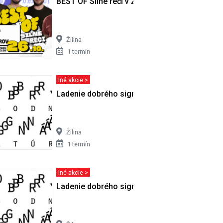
BEST OF Silné reči v Žiline
Žilina
1 termín
Iné akcie >
Ladenie dobrého signálu - diskusia s…
Žilina
1 termín
Iné akcie >
bezhanby v
Ladenie dobrého signálu - diskusia s…