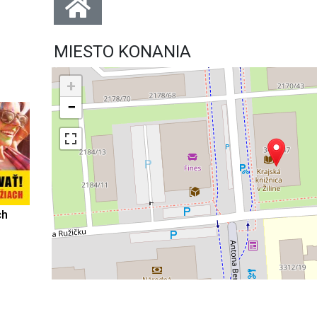
MIESTO KONANIA
+
−
ch