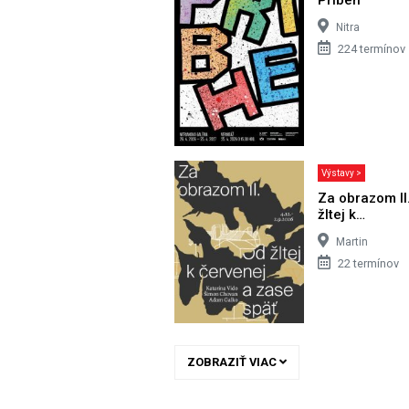
Nitra
224 termínov
Výstavy >
Za obrazom II
žltej k…
Martin
22 termínov
ZOBRAZIŤ VIAC