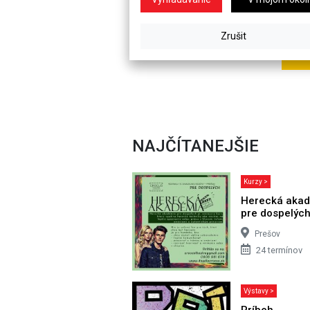
NAJČÍTANEJŠIE
Kurzy >
Herecká aka
pre dospelýc
Prešov
24 termínov
Výstavy >
Príbeh