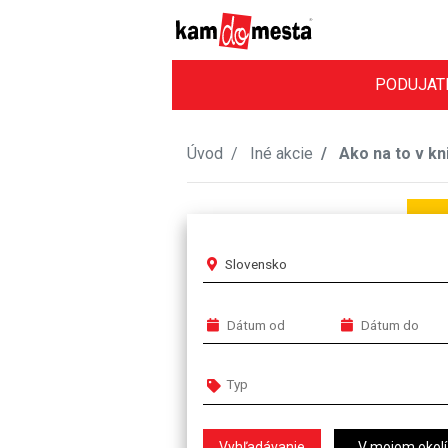
PODUJAT
Úvod
Iné akcie
Ako na to v kni
Slovensko
V mojom okolí