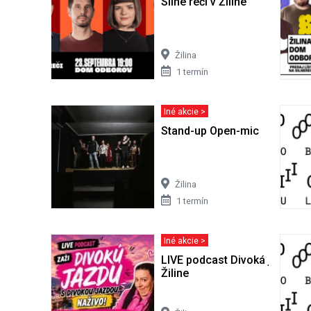
Silné reči v Žiline
Žilina
1 termín
Iné akcie >
Stand-up Open-mic
Žilina
1 termín
Iné akcie >
LIVE podcast Divoká jazda #
Žiline