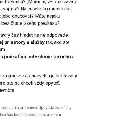
ahnuť e-knihu? „Moment, vy požičiavate
 časopisy? Na čo všetko musím mať
alebo doučovať? Máte nejakú
j bez čitateľského preukazu?
rávny čas hľadať na ne odpovede.
j priestory a služby
tak, ako ste
vom
a počkať na potvrdenie termínu a
 záujmu zúčastnených a je limitovaný
ré ste sa chceli vždy opýtať.
tembra.
h podujatí a preto nezodpovedá za zmeny
ín a čas konania podujatia priamo u