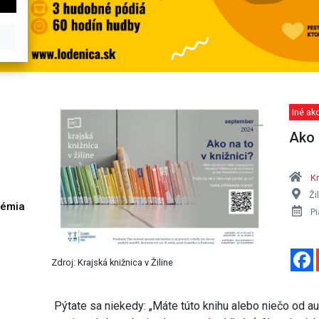
Iné akc
Ako 
Kr
Ži
démia
Pi
h
Zdroj: Krajská knižnica v Žiline
Pýtate sa niekedy: „Máte túto knihu alebo niečo od au