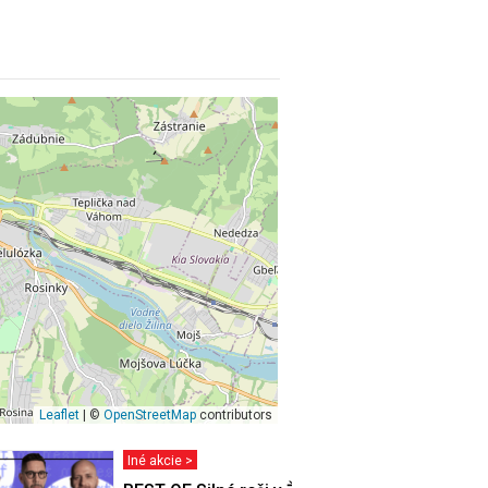
Leaflet
| ©
OpenStreetMap
contributors
Iné akcie >