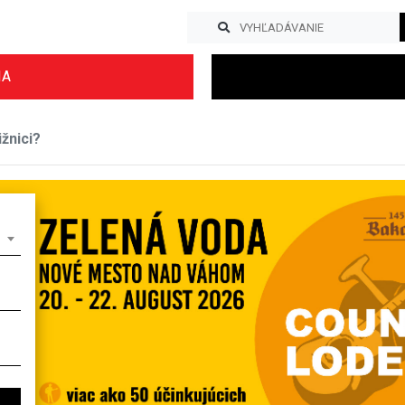
IA
žnici?
Previous