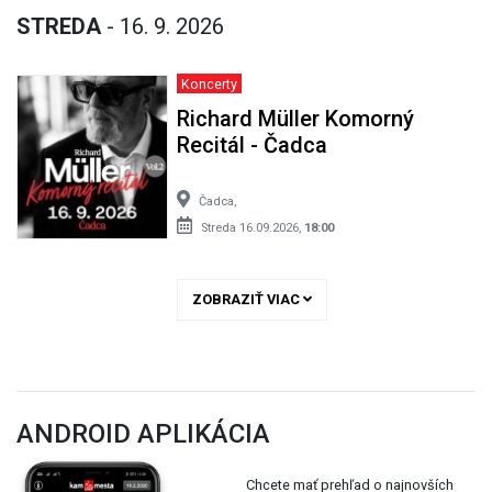
STREDA
- 16. 9. 2026
Koncerty
Richard Müller Komorný
Recitál - Čadca
Čadca,
Streda 16.09.2026,
18:00
ZOBRAZIŤ VIAC
ANDROID APLIKÁCIA
Chcete mať prehľad o najnovších