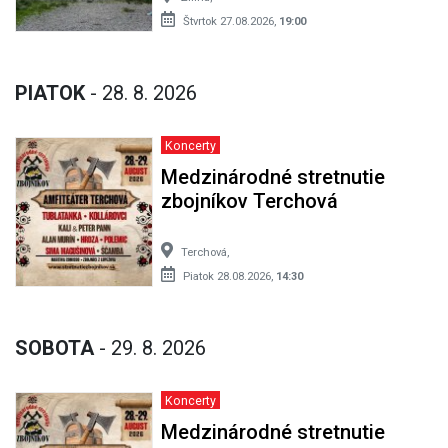
Štvrtok 27.08.2026,
19:00
PIATOK
- 28. 8. 2026
Koncerty
Medzinárodné stretnutie
zbojníkov Terchová
Terchová,
Piatok 28.08.2026,
14:30
SOBOTA
- 29. 8. 2026
Koncerty
Medzinárodné stretnutie