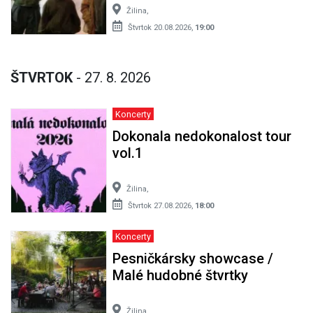
štvrtky
Žilina,
Štvrtok 20.08.2026,
19:00
ŠTVRTOK
- 27. 8. 2026
Koncerty
Dokonala nedokonalost tour
vol.1
Žilina,
Štvrtok 27.08.2026,
18:00
Koncerty
Pesničkársky showcase /
Malé hudobné štvrtky
Žilina,