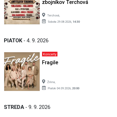
zbojníkov Terchová
Terchová,
Sobota 29.08.2026,
14:30
PIATOK
- 4. 9. 2026
Koncerty
Fragile
Žilina,
Piatok 04.09.2026,
20:00
STREDA
- 9. 9. 2026