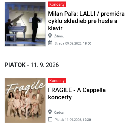
Koncerty
Milan Paľa: LALLI / premiéra
cyklu skladieb pre husle a
klavír
Žilina,
Streda 09.09.2026,
18:00
PIATOK
- 11. 9. 2026
Koncerty
FRAGILE - A Cappella
koncerty
Čadca,
Piatok 11.09.2026,
19:30