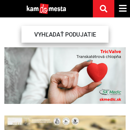
VYHĽADAŤ PODUJATIE
Previous
Next