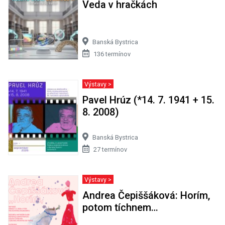
Veda v hračkách
Banská Bystrica
136 termínov
Výstavy >
Pavel Hrúz (*14. 7. 1941 + 15.
8. 2008)
Banská Bystrica
27 termínov
Výstavy >
Andrea Čepiššáková: Horím,
potom tíchnem…