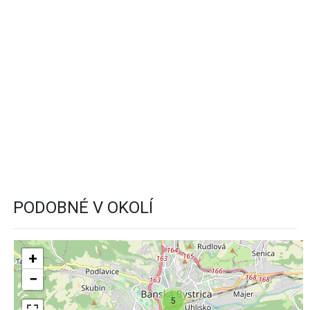
PODOBNÉ V OKOLÍ
+
−
5