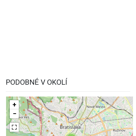
PODOBNÉ V OKOLÍ
+
−