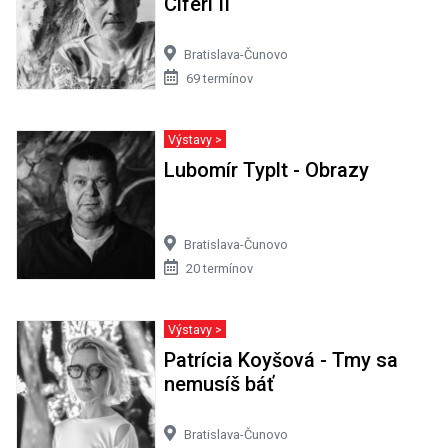
Cíferi II
Bratislava-Čunovo
69 termínov
Výstavy >
Lubomír Typlt - Obrazy
Bratislava-Čunovo
20 termínov
Výstavy >
Patrícia Koyšová - Tmy sa
nemusíš báť
Bratislava-Čunovo