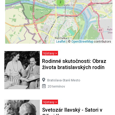
2
Leaflet
| ©
OpenStreetMap
contributors
Výstavy >
Rodinné skutočnosti: Obraz
života bratislavských rodín
Bratislava-Staré Mesto
20 termínov
Výstavy >
Svetozár Ilavský - Satori v