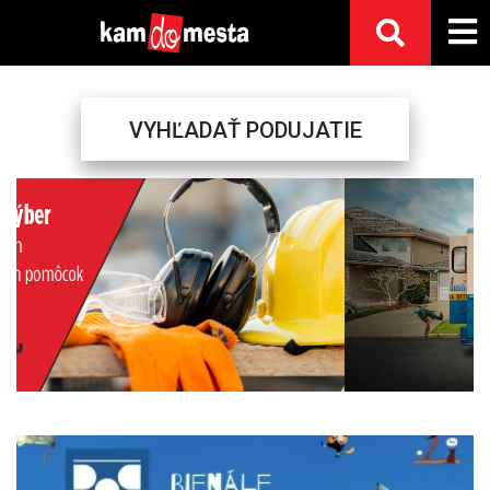
VYHĽADAŤ PODUJATIE
Previous
Next