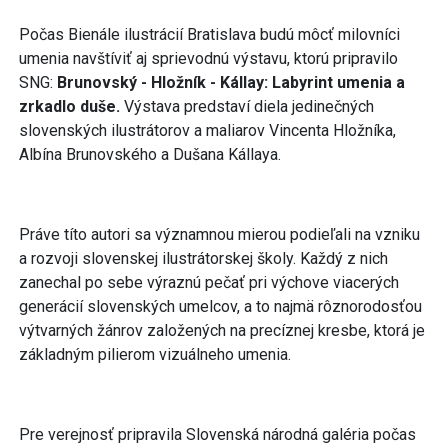
Počas Bienále ilustrácií Bratislava budú môcť milovníci
umenia navštíviť aj sprievodnú výstavu, ktorú pripravilo
SNG:
Brunovský - Hložník - Kállay:
Labyrint umenia a
zrkadlo duše.
Výstava predstaví diela jedinečných
slovenských ilustrátorov a maliarov Vincenta Hložníka,
Albína Brunovského a Dušana Kállaya.
Práve títo autori sa významnou mierou podieľali na vzniku
a rozvoji slovenskej ilustrátorskej školy. Každý z nich
zanechal po sebe výraznú pečať pri výchove viacerých
generácií slovenských umelcov, a to najmä rôznorodosťou
výtvarných žánrov založených na precíznej kresbe, ktorá je
základným pilierom vizuálneho umenia.
Pre verejnosť pripravila Slovenská národná galéria počas