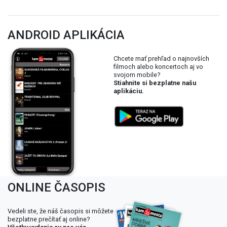
ANDROID APLIKÁCIA
Chcete mať prehľad o najnovších
filmoch alebo koncertoch aj vo
svojom mobile?
Stiahnite si bezplatne našu
aplikáciu.
ONLINE ČASOPIS
Vedeli ste, že náš časopis si môžete
bezplatne prečítať aj online?