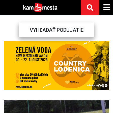
VYHĽADAŤ PODUJATIE
Previous
Next