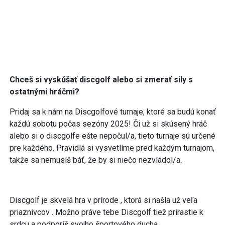
Chceš si vyskúšať discgolf alebo si zmerať sily s
ostatnými hráčmi?
Pridaj sa k nám na Discgolfové turnaje, ktoré sa budú konať
každú sobotu počas sezóny 2025! Či už si skúsený hráč
alebo si o discgolfe ešte nepočul/a, tieto turnaje sú určené
pre každého. Pravidlá si vysvetlíme pred každým turnajom,
takže sa nemusíš báť, že by si niečo nezvládol/a.
Discgolf je skvelá hra v prírode , ktorá si našla už veľa
priaznivcov . Možno práve tebe Discgolf tiež prirastie k
srdcu a podporíš svojho športového ducha