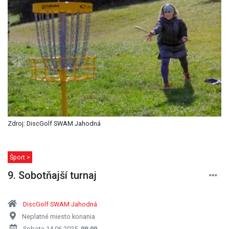
Zdroj: DiscGolf SWAM Jahodná
Šport >
9. Sobotňajší turnaj
DiscGolf SWAM Jahodná
Neplatné miesto konania
Sobota 14.06.2025,
09:00