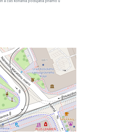
ín a čas konania podujatia priamo u