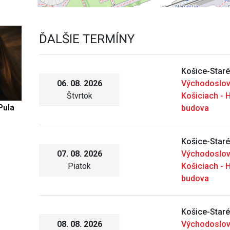
ĎALŠIE TERMÍNY
Košice-Star
06. 08. 2026
Východoslo
Štvrtok
Košiciach - 
Pula
budova
Košice-Star
07. 08. 2026
Východoslo
Piatok
Košiciach - 
budova
Košice-Star
08. 08. 2026
Východoslo