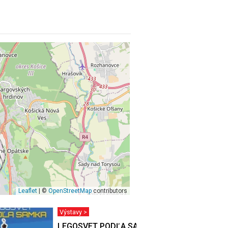
Leaflet
| ©
OpenStreetMap
contributors
Výstavy >
ucha
LEGOSVET PODĽA SAMKA