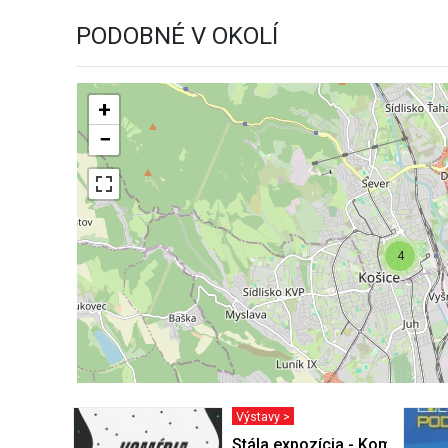
PODOBNÉ V OKOLÍ
+
−
4
Výstavy >
Stála expozícia - Komédia d