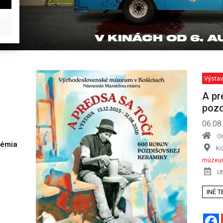
Výstav
A pr
pozd
06.08
O
démia
Ko
h
múzeum
Ut
INÉ 