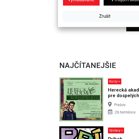
NAJČÍTANEJŠIE
Kurzy >
Herecká aka
pre dospelýc
Prešov
26 termínov
Výstavy >
Príbeh