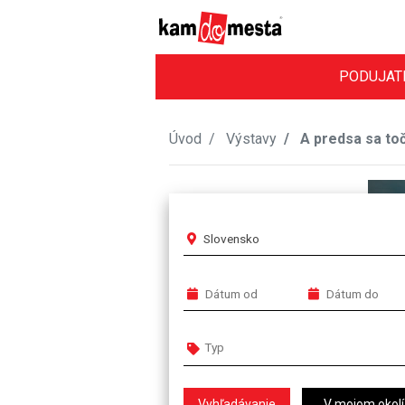
PODUJAT
Úvod
Výstavy
A predsa sa toč
Slovensko
V mojom okolí