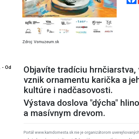
Zdroj: Vsmuzeum.sk
. - Od
Objavíte tradíciu hrnčiarstva
vznik ornamentu karička a je
kultúre i nadčasovosti.
Výstava doslova "dýcha" hlin
a masívnym drevom.
Portál www.kamdomesta.sk nie je organizátorom uverejňovanýc