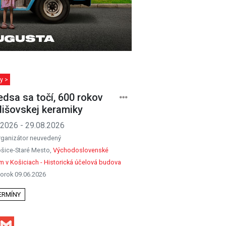
y >
edsa sa točí, 600 rokov
išovskej keramiky
.2026 - 29.08.2026
rganizátor neuvedený
šice-Staré Mesto,
Východoslovenské
 v Košiciach - Historická účelová budova
orok 09.06.2026
TERMÍNY
Facebook
Gmail