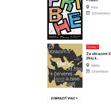
Nitra
226 termínov
Výstavy >
Za obrazom II
žltej k…
Martin
24 termínov
ZOBRAZIŤ VIAC