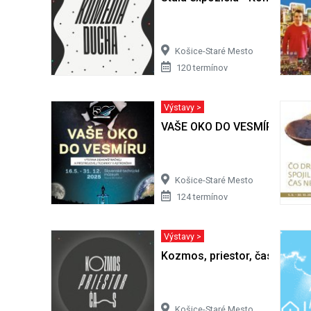
Košice-Staré Mesto
120 termínov
Výstavy >
VAŠE OKO DO VESMÍRU
Košice-Staré Mesto
124 termínov
Výstavy >
Kozmos, priestor, čas
Košice-Staré Mesto