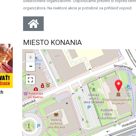
uskutočnené organizátormi. Odporúčame preveriť si vopred term
organizátora. Na niektoré akcie je potrebné sa prihlásiť vopred.
MIESTO KONANIA
+
−
ch