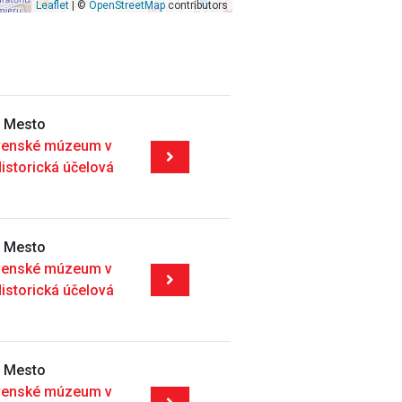
Leaflet
| ©
OpenStreetMap
contributors
é Mesto
venské múzeum v
Historická účelová
é Mesto
venské múzeum v
Historická účelová
é Mesto
venské múzeum v