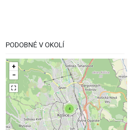
PODOBNÉ V OKOLÍ
+
−
4