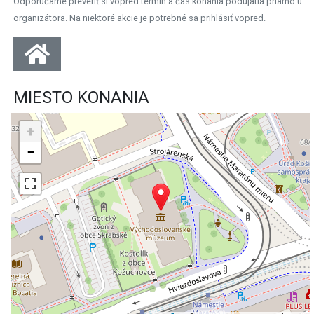
Odporúčame preveriť si vopred termín a čas konania podujatia priamo u
organizátora. Na niektoré akcie je potrebné sa prihlásiť vopred.
MIESTO KONANIA
+
−