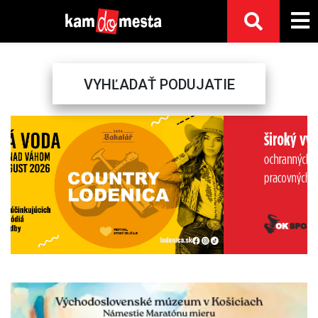
VYHĽADAŤ PODUJATIE
Previous
Next