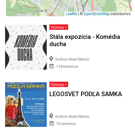
Leaflet
| ©
OpenStreetMap
contributors
Výstavy >
Stála expozícia - Komédia
ducha
Košice-Staré Mesto
118 termínov
Výstavy >
LEGOSVET PODĽA SAMKA
Košice-Staré Mesto
76 termínov