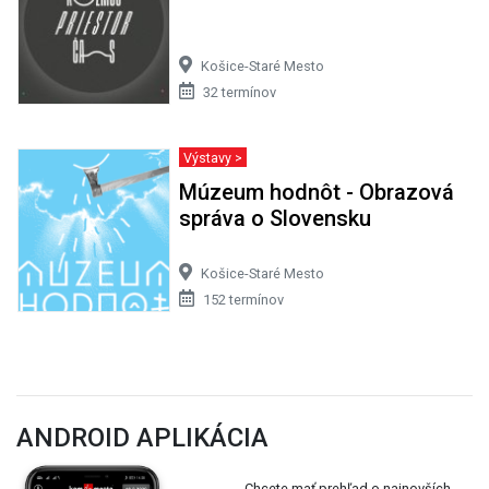
Košice-Staré Mesto
32 termínov
Výstavy >
Múzeum hodnôt - Obrazová
správa o Slovensku
Košice-Staré Mesto
152 termínov
ANDROID APLIKÁCIA
Chcete mať prehľad o najnovších