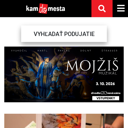
VYHĽADAŤ PODUJATIE
Previous
Next