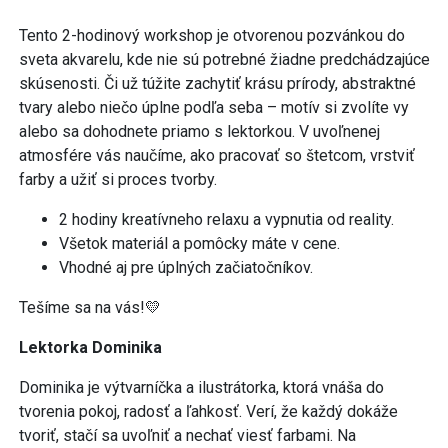
Tento 2-hodinový workshop je otvorenou pozvánkou do
sveta akvarelu, kde nie sú potrebné žiadne predchádzajúce
skúsenosti. Či už túžite zachytiť krásu prírody, abstraktné
tvary alebo niečo úplne podľa seba – motív si zvolíte vy
alebo sa dohodnete priamo s lektorkou. V uvoľnenej
atmosfére vás naučíme, ako pracovať so štetcom, vrstviť
farby a užiť si proces tvorby.
2 hodiny kreatívneho relaxu a vypnutia od reality.
Všetok materiál a pomôcky máte v cene.
Vhodné aj pre úplných začiatočníkov.
Tešíme sa na vás!💛
Lektorka Dominika
Dominika je výtvarníčka a ilustrátorka, ktorá vnáša do
tvorenia pokoj, radosť a ľahkosť. Verí, že každý dokáže
tvoriť, stačí sa uvoľniť a nechať viesť farbami. Na