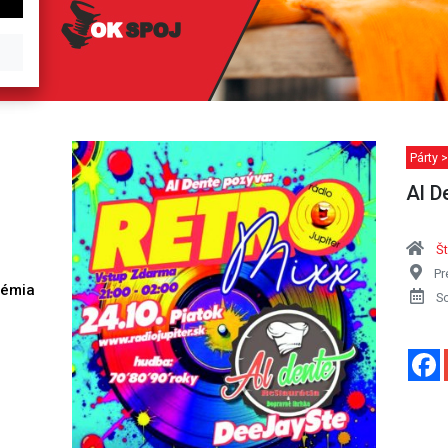
Párty >
Al D
Št
Pr
démia
S
h