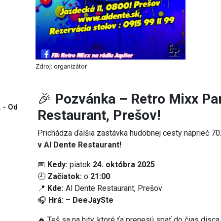
Zdroj: organizátor
🎉
Pozvánka – Retro Mixx Par
. - Od
Restaurant, Prešov!
Prichádza ďalšia zastávka hudobnej cesty naprieč 70.
v Al Dente Restaurant!
📅
Kedy:
piatok
24. októbra 2025
🕘
Začiatok:
o
21:00
📍
Kde:
Al Dente Restaurant, Prešov
🎧
Hrá:
–
DeeJaySte
🔥 Teš sa na hity, ktoré ťa prenesú späť do čias disc