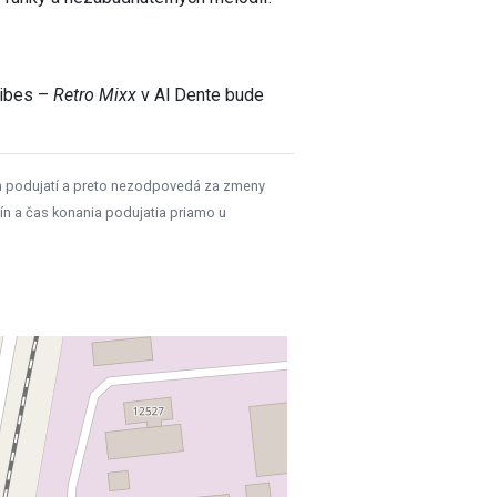
 vibes –
Retro Mixx
v Al Dente bude
h podujatí a preto nezodpovedá za zmeny
ín a čas konania podujatia priamo u