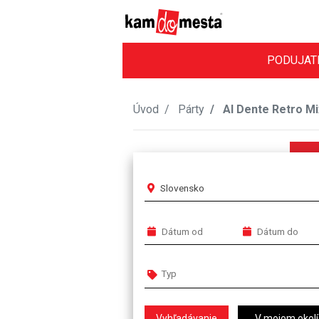
PODUJAT
Úvod
Párty
Al Dente Retro Mi
Slovensko
V mojom okolí