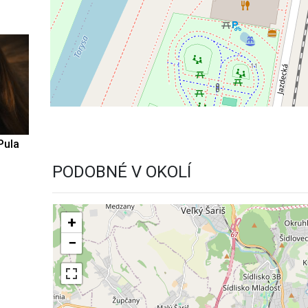
Pula
PODOBNÉ V OKOLÍ
+
−