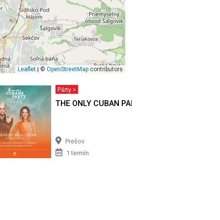
Leaflet
| ©
OpenStreetMap
contributors
Párty >
THE ONLY CUBAN PARTY
Prešov
1 termín
upport: