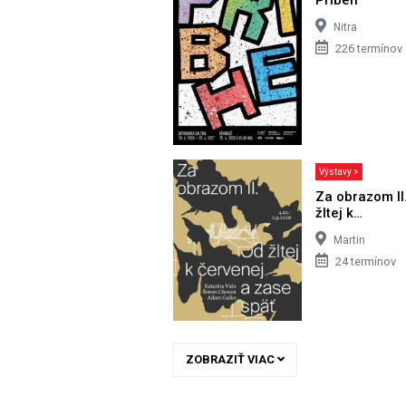
Nitra
226 termínov
Výstavy >
Za obrazom II
žltej k…
Martin
24 termínov
ZOBRAZIŤ VIAC