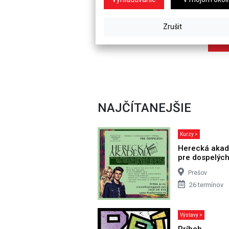
NAJČÍTANEJŠIE
Kurzy >
Herecká aka
pre dospelýc
Prešov
26 termínov
Výstavy >
Príbeh