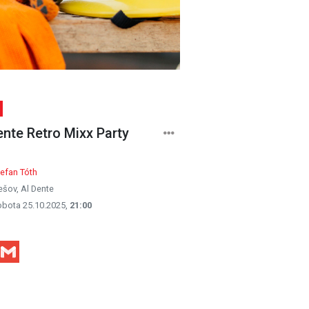
ente Retro Mixx Party
efan Tóth
ešov, Al Dente
obota 25.10.2025,
21:00
Facebook
Gmail