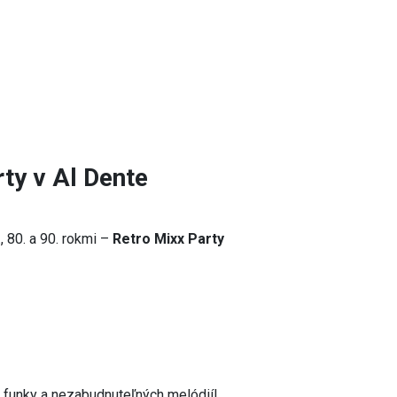
ty v Al Dente
, 80. a 90. rokmi –
Retro Mixx Party
a, funky a nezabudnuteľných melódií!