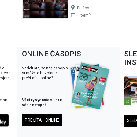
Prešov
1 termín
ONLINE ČASOPIS
SL
IN
d o
Vedeli ste, že náš časopis
 alebo
si môžete bezplatne
svojom
prečítať aj online?
atne
Všetky vydania su pre
vás dostupné
PREČÍTAŤ ONLINE
SLE