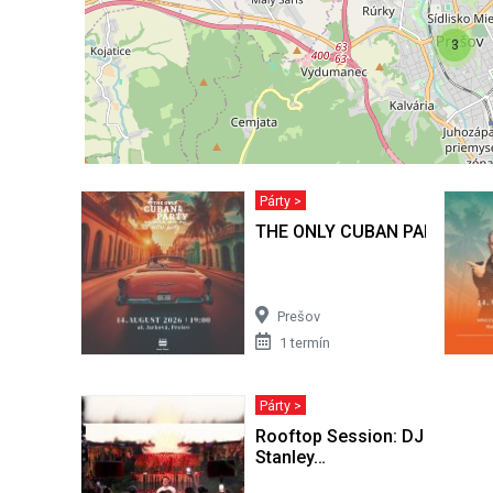
3
Párty >
THE ONLY CUBAN PARTY
Prešov
1 termín
Párty >
Rooftop Session: DJ EKG + s
Stanley…