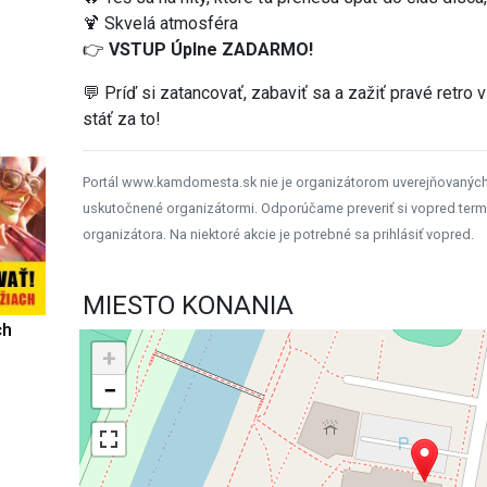
🍹 Skvelá atmosféra
👉
VSTUP Úplne ZADARMO!
💬 Príď si zatancovať, zabaviť sa a zažiť pravé retro
stáť za to!
Portál www.kamdomesta.sk nie je organizátorom uverejňovanýc
uskutočnené organizátormi. Odporúčame preveriť si vopred term
organizátora. Na niektoré akcie je potrebné sa prihlásiť vopred.
MIESTO KONANIA
ch
+
−