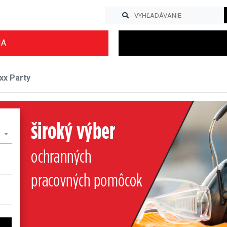
IA
xx Party
Previous