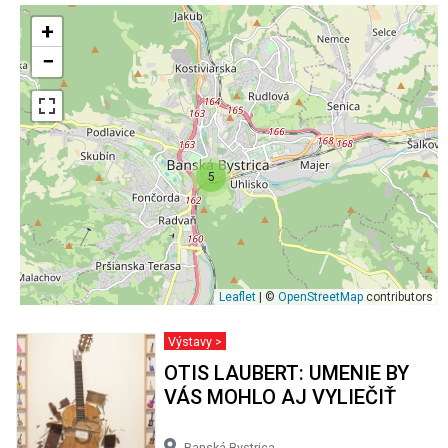
+
−
5
Leaflet
| ©
OpenStreetMap
contributors
Výstavy >
OTIS LAUBERT: UMENIE BY
VÁS MOHLO AJ VYLIEČIŤ
Banská Bystrica