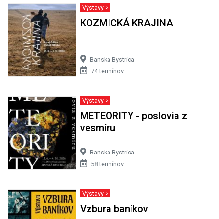
Výstavy >
KOZMICKÁ KRAJINA
Banská Bystrica
74 termínov
Výstavy >
METEORITY - poslovia z
vesmíru
Banská Bystrica
58 termínov
Výstavy >
Vzbura baníkov