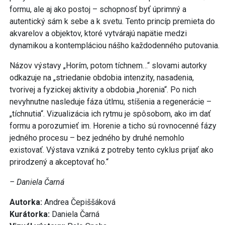
formu, ale aj ako postoj – schopnosť byť úprimný a
autentický sám k sebe a k svetu. Tento princíp premieta do
akvarelov a objektov, ktoré vytvárajú napätie medzi
dynamikou a kontempláciou nášho každodenného putovania.
Názov výstavy „Horím, potom tíchnem…“ slovami autorky
odkazuje na „striedanie obdobia intenzity, nasadenia,
tvorivej a fyzickej aktivity a obdobia „horenia“. Po nich
nevyhnutne nasleduje fáza útlmu, stíšenia a regenerácie –
„tíchnutia“. Vizualizácia ich rytmu je spôsobom, ako im dať
formu a porozumieť im. Horenie a ticho sú rovnocenné fázy
jedného procesu – bez jedného by druhé nemohlo
existovať. Výstava vzniká z potreby tento cyklus prijať ako
prirodzený a akceptovať ho.“
– Daniela Čarná
Autorka:
Andrea Čepiššáková
Kurátorka:
Daniela Čarná