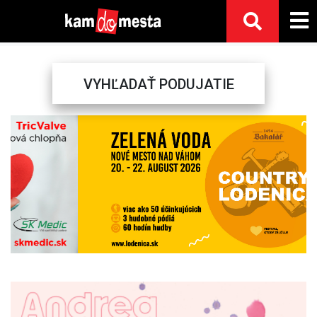
VYHĽADAŤ PODUJATIE
Previous
Next