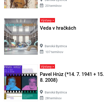
20 termínov
Výstavy >
Veda v hračkách
Banská Bystrica
137 termínov
Výstavy >
Pavel Hrúz (*14. 7. 1941 + 15.
8. 2008)
Banská Bystrica
28 termínov