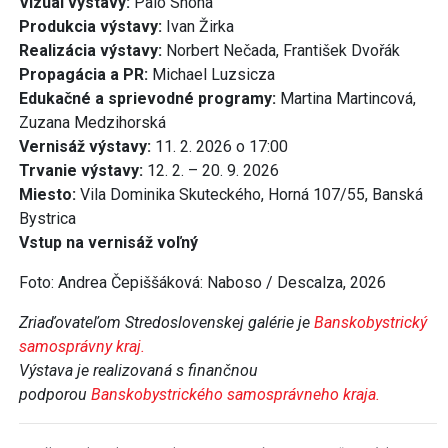
Vizuál výstavy:
Palo Snoha
Produkcia výstavy:
Ivan Žirka
Realizácia výstavy:
Norbert Nečada, František Dvořák
Propagácia a PR:
Michael Luzsicza
Edukačné a sprievodné programy:
Martina Martincová,
Zuzana Medzihorská
Vernisáž výstavy:
11. 2. 2026 o 17:00
Trvanie výstavy:
12. 2. – 20. 9. 2026
Miesto:
Vila Dominika Skuteckého, Horná 107/55, Banská
Bystrica
Vstup na vernisáž voľný
Foto: Andrea Čepiššáková: Naboso / Descalza, 2026
Zriaďovateľom Stredoslovenskej galérie je
Banskobystrický
samosprávny kraj.
Výstava je realizovaná s finančnou
podporou
Banskobystrického samosprávneho kraja.