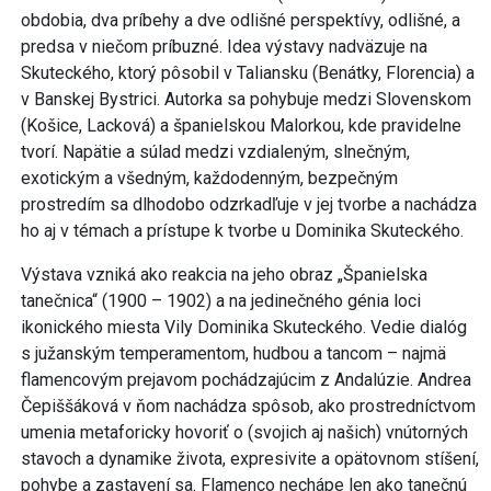
obdobia, dva príbehy a dve odlišné perspektívy, odlišné, a
predsa v niečom príbuzné. Idea výstavy nadväzuje na
Skuteckého, ktorý pôsobil v Taliansku (Benátky, Florencia) a
v Banskej Bystrici. Autorka sa pohybuje medzi Slovenskom
(Košice, Lacková) a španielskou Malorkou, kde pravidelne
tvorí. Napätie a súlad medzi vzdialeným, slnečným,
exotickým a všedným, každodenným, bezpečným
prostredím sa dlhodobo odzrkadľuje v jej tvorbe a nachádza
ho aj v témach a prístupe k tvorbe u Dominika Skuteckého.
Výstava vzniká ako reakcia na jeho obraz „Španielska
tanečnica“ (1900 – 1902) a na jedinečného génia loci
ikonického miesta Vily Dominika Skuteckého. Vedie dialóg
s južanským temperamentom, hudbou a tancom – najmä
flamencovým prejavom pochádzajúcim z Andalúzie. Andrea
Čepiššáková v ňom nachádza spôsob, ako prostredníctvom
umenia metaforicky hovoriť o (svojich aj našich) vnútorných
stavoch a dynamike života, expresivite a opätovnom stíšení,
pohybe a zastavení sa. Flamenco nechápe len ako tanečnú