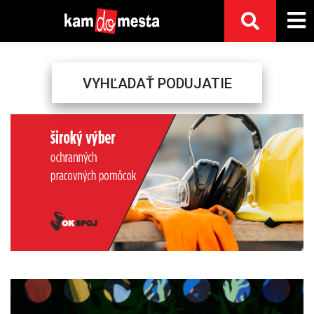
VYHĽADAŤ PODUJATIE
Previous
Next