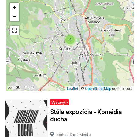
+
−
4
Leaflet
| ©
OpenStreetMap
contributors
Výstavy >
Stála expozícia - Komédia
ducha
Košice-Staré Mesto