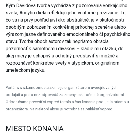
Kým Dávidova tvorba vychádza z pozorovania vonkajšieho
sveta, Andyho diela reflektujú jeho vnútorné prežívanie. To,
čo sa na prvý pohľad javí ako abstraktné, je v skutočnosti
osobitým zobrazením konkrétnej prírodnej scenérie alebo
výrazom jasne definovaného emocionálneho či psychického
stavu. Tvorba oboch autorov tak nepriamo obracia
pozornosť k samotnému divákovi – kladie mu otázku, do
akej miery je schopný a ochotný predstaviť si možné a
rozpoznávať konkrétne svety v atypickom, originálnom
umeleckom jazyku.
Portál www.kamdomesta.sk nie je organizátorom uverejňovaných
podujatí a preto nezodpovedá za zmeny uskutočnené organizátormi.
Odporúčame preveriť si vopred termín a čas konania podujatia priamo u
organizátora. Na niektoré akcie je potrebné sa prihlásiť vopred.
MIESTO KONANIA