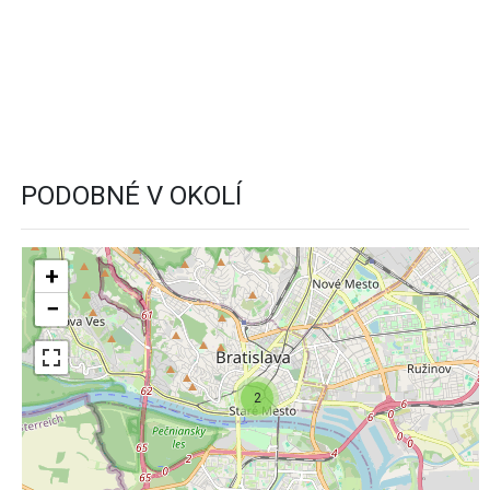
PODOBNÉ V OKOLÍ
+
−
2