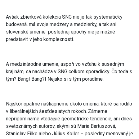
Avšak zbierková kolekcia SNG nie je tak systematicky
budovaná, má svoje medzery a medzierky, a tak ani
slovenské umenie poslednej epochy nie je možné
predstaviť v jeho komplexnosti.
A medzinárodné umenie, aspoň vo vzťahu k susedným
krajinám, sa nachádza v SNG celkom sporadicky. Čo teda s
tým? Bang! Bang?! Nejako si s tým poradíme.
Najskôr opatrne našliapneme okolo umenia, ktoré sa rodilo
v liberálnejších šesťdesiatych rokoch. Zámerne
nepripomíname vtedajšie geometrické tendencie, ani dnes
svetoznámych autorov, akými sú Maria Bartuszová,
Stanislav Filko alebo Július Koller – posledný menovaný je