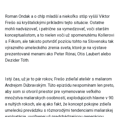
Roman Ondak a o chlp mladší a niekoľko stôp vyšší Viktor
Frešo sú kryštalickými príkladmi tejto situácie. Ostatne
mohli nadväzovať, i patrične sa vymedzovať, voči starším
konceptualistom, a to nielen voči už spomenutému Kollerovi
s Filkom, ale takisto potvrdiť pozíciu tohto na Slovensku tak
výrazného umeleckého zrenia sveta, ktoré je na výstave
prezentované menami ako Peter Rónai, Otis Laubert alebo
Dezider Tóth.
Istý čas, už je to pár rokov, Frešo zdieľal ateliér s maliarom
Andrejom Dúbravským. Túto epizódu nespomínam len preto,
aby som si otvoril priestor pre vymenovanie veľkého
množstva maliarskych osobností, explodujúcich hlavne v 90.
a nultých rokoch, ale aj ako fakt, že koncept pokojne zdieľa
umeleckú prevádzku s rôznorodými tendenciami maliarskej
exploatácie, uvoľnenej už predchádzajúcou generáciou.