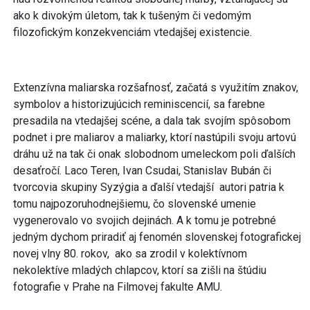
ako k divokým úletom, tak k tušeným či vedomým
filozofickým konzekvenciám vtedajšej existencie.
Extenzívna maliarska rozšafnosť, začatá s využitím znakov,
symbolov a historizujúcich reminiscencií, sa farebne
presadila na vtedajšej scéne, a dala tak svojím spôsobom
podnet i pre maliarov a maliarky, ktorí nastúpili svoju artovú
dráhu už na tak či onak slobodnom umeleckom poli ďalších
desaťročí. Laco Teren, Ivan Csudai, Stanislav Bubán či
tvorcovia skupiny Syzýgia a ďalší vtedajší autori patria k
tomu najpozoruhodnejšiemu, čo slovenské umenie
vygenerovalo vo svojich dejinách. A k tomu je potrebné
jedným dychom priradiť aj fenomén slovenskej fotografickej
novej vlny 80. rokov, ako sa zrodil v kolektívnom
nekolektíve mladých chlapcov, ktorí sa zišli na štúdiu
fotografie v Prahe na Filmovej fakulte AMU.