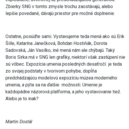
Zbierky SNG v tomto zmysle trochu zaostávajú, alebo
lepšie povedané, dávajú priestor pre možné doplnenie.
Ostatne, posúďte sami. Vystavujeme teda mená ako sú Erik
Šille, Katarína Janečková, Bohdan Hostiňák, Dorota
Sadovská, Ján Vasilko, iné mená nám ale chýbajú. Taký
Boris Sirka má v SNG len grafiky, niektorí však zastúpení nie
sú vôbec. Expozícia umenia posledných desaťročí je teda
zo svojej podstaty v tvorivom pohybe, dopĺňa
predchádzajúcu modelovú expozíciu múzea moderného
umenia, a pýta sa na ďalšie možnosti. Umenie je
každopádne názorová platforma, a jeho vystavovanie tiež.
Alebo je to inak?
Martin Dostál