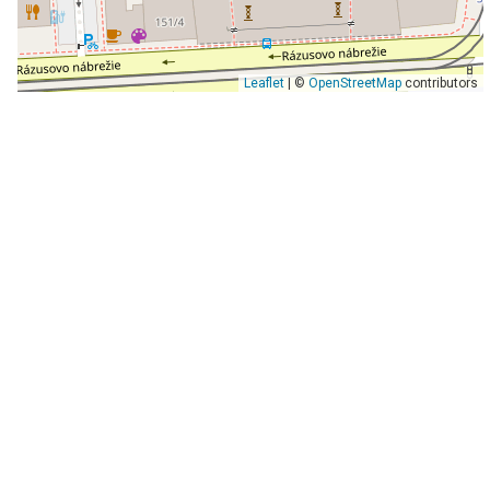
Leaflet
| ©
OpenStreetMap
contributors