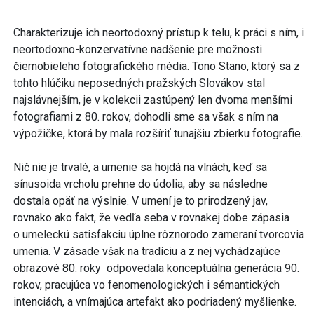
Charakterizuje ich neortodoxný prístup k telu, k práci s ním, i
neortodoxno-konzervatívne nadšenie pre možnosti
čiernobieleho fotografického média. Tono Stano, ktorý sa z
tohto hlúčiku neposedných pražských Slovákov stal
najslávnejším, je v kolekcii zastúpený len dvoma menšími
fotografiami z 80. rokov, dohodli sme sa však s ním na
výpožičke, ktorá by mala rozšíriť tunajšiu zbierku fotografie.
Nič nie je trvalé, a umenie sa hojdá na vlnách, keď sa
sínusoida vrcholu prehne do údolia, aby sa následne
dostala opäť na výslnie. V umení je to prirodzený jav,
rovnako ako fakt, že vedľa seba v rovnakej dobe zápasia
o umeleckú satisfakciu úplne rôznorodo zameraní tvorcovia
umenia. V zásade však na tradíciu a z nej vychádzajúce
obrazové 80. roky odpovedala konceptuálna generácia 90.
rokov, pracujúca vo fenomenologických i sémantických
intenciách, a vnímajúca artefakt ako podriadený myšlienke.