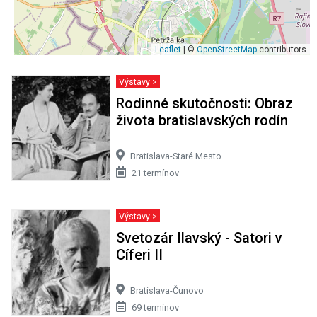
Leaflet
| ©
OpenStreetMap
contributors
Výstavy >
Rodinné skutočnosti: Obraz
života bratislavských rodín
Bratislava-Staré Mesto
21 termínov
Výstavy >
Svetozár Ilavský - Satori v
Cíferi II
Bratislava-Čunovo
69 termínov