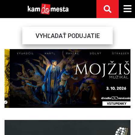
VYHĽADAŤ PODUJATIE
Previous
Next