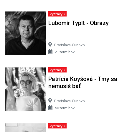
Výstavy >
Lubomír Typlt - Obrazy
Bratislava-Čunovo
21 termínov
Výstavy >
Patrícia Koyšová - Tmy sa
nemusíš báť
Bratislava-Čunovo
50 termínov
Výstavy >