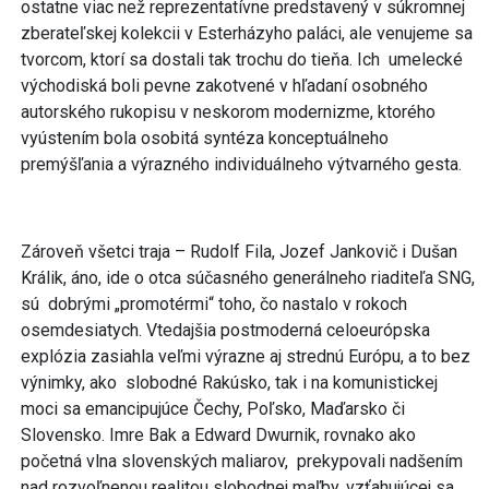
ostatne viac než reprezentatívne predstavený v súkromnej
zberateľskej kolekcii v Esterházyho paláci, ale venujeme sa
tvorcom, ktorí sa dostali tak trochu do tieňa. Ich umelecké
východiská boli pevne zakotvené v hľadaní osobného
autorského rukopisu v neskorom modernizme, ktorého
vyústením bola osobitá syntéza konceptuálneho
premýšľania a výrazného individuálneho výtvarného gesta.
Zároveň všetci traja – Rudolf Fila, Jozef Jankovič i Dušan
Králik, áno, ide o otca súčasného generálneho riaditeľa SNG,
sú dobrými „promotérmi“ toho, čo nastalo v rokoch
osemdesiatych. Vtedajšia postmoderná celoeurópska
explózia zasiahla veľmi výrazne aj strednú Európu, a to bez
výnimky, ako slobodné Rakúsko, tak i na komunistickej
moci sa emancipujúce Čechy, Poľsko, Maďarsko či
Slovensko. Imre Bak a Edward Dwurnik, rovnako ako
početná vlna slovenských maliarov, prekypovali nadšením
nad rozvoľnenou realitou slobodnej maľby, vzťahujúcej sa