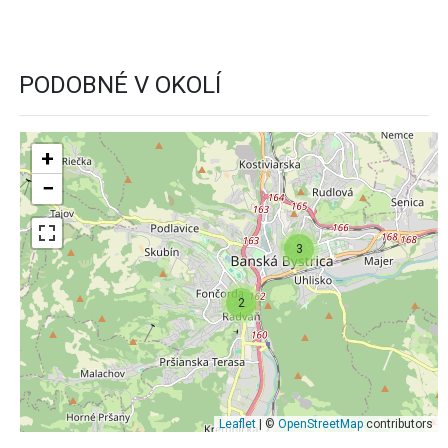
PODOBNÉ V OKOLÍ
+
−
3
2
Leaflet
| ©
OpenStreetMap
contributors