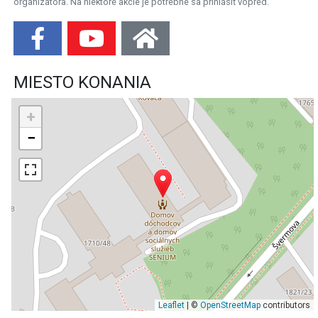
organizátora. Na niektoré akcie je potrebné sa prihlásiť vopred.
MIESTO KONANIA
+
−
Leaflet
| ©
OpenStreetMap
contributors