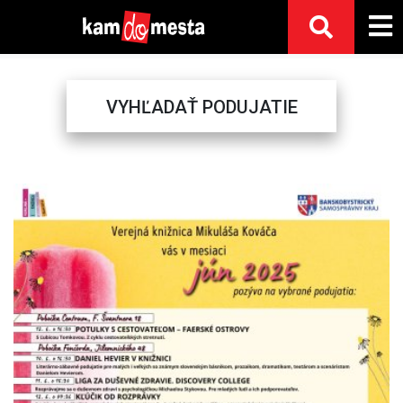
VYHĽADAŤ PODUJATIE
Previous
Next