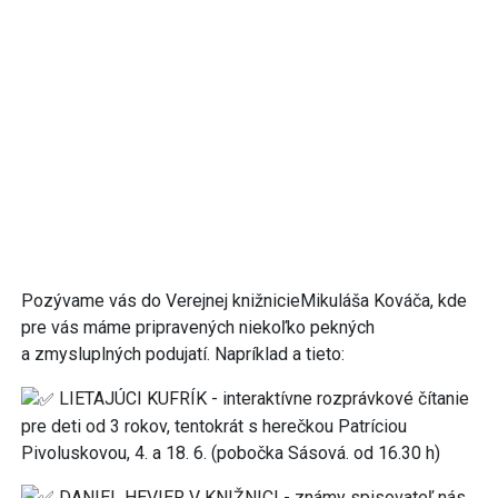
Pozývame vás do Verejnej knižnicieMikuláša Kováča, kde
pre vás máme pripravených niekoľko pekných
a zmysluplných podujatí. Napríklad a tieto:
LIETAJÚCI KUFRÍK - interaktívne rozprávkové čítanie
pre deti od 3 rokov, tentokrát s herečkou Patríciou
Pivoluskovou, 4. a 18. 6. (pobočka Sásová. od 16.30 h)
DANIEL HEVIER V KNIŽNICI - známy spisovateľ nás