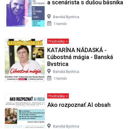
a scenárista s dušou básnika
Banská Bystrica
1 termín
Prednášky >
KATARÍNA NÁDASKÁ -
Ľúbostná mágia - Banská
Bystrica
Banská Bystrica
1 termín
Prednášky >
Ako rozpoznať AI obsah
Banská Bystrica