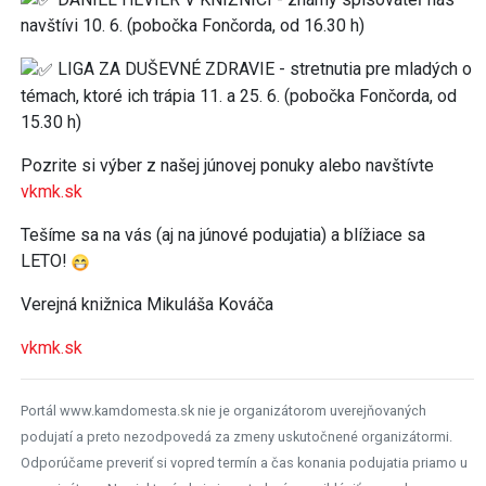
navštívi 10. 6. (pobočka Fončorda, od 16.30 h)
LIGA ZA DUŠEVNÉ ZDRAVIE - stretnutia pre mladých o
témach, ktoré ich trápia 11. a 25. 6. (pobočka Fončorda, od
15.30 h)
Pozrite si výber z našej júnovej ponuky alebo navštívte
vkmk.sk
Tešíme sa na vás (aj na júnové podujatia) a blížiace sa
LETO!
Verejná knižnica Mikuláša Kováča
vkmk.sk
Portál www.kamdomesta.sk nie je organizátorom uverejňovaných
podujatí a preto nezodpovedá za zmeny uskutočnené organizátormi.
Odporúčame preveriť si vopred termín a čas konania podujatia priamo u