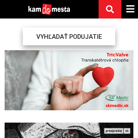
VYHĽADAŤ PODUJATIE
Previous
Next