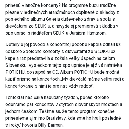
prinesú Vianočné koncerty? Na programe budú tradičné
piesne v jedinečných aranžmánoch doplnené o skladby z
posledného albumu Galéria duševného zdravia spolu s
dievčatami zo SĽUK-u, a navyše aj premiérová skladba v
spolupráci s riaditeľom SĽUK-u Jurajom Hamarom.
Detaily o jej pôvode a koncertnej podobe kapela odhalí už
čoskoro.Spoločné koncerty s dievčatami zo SĽUK-u už
kapela raz predstavila a zožala veľký úspech na celom
Slovensku. Výsledkom tejto spolupráce je aj živá nahrávka
POTICHU, dostupná na CD. Album POTICHU bude možné
kúpiť priamo na koncertoch.„My dievčatá máme veľmi radi a
koncertovanie s nimi je pre nás vždy radosť.
Tentokrát nás čaká nadupaný týždeň, počas ktorého
odohráme päť koncertov v štyroch slovenských mestách a
jednom českom. Tešíme sa, že tento program konečne
prinesieme aj mimo Bratislavy, kde sme ho hrali posledné
tri roky,“ hovoria Billy Barman.