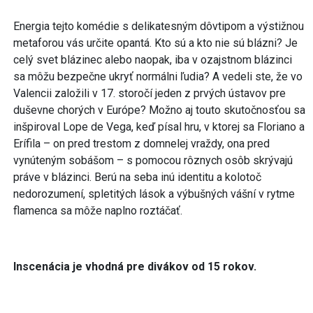
Energia tejto komédie s delikatesným dôvtipom a výstižnou
metaforou vás určite opantá. Kto sú a kto nie sú blázni? Je
celý svet blázinec alebo naopak, iba v ozajstnom blázinci
sa môžu bezpečne ukryť normálni ľudia? A vedeli ste, že vo
Valencii založili v 17. storočí jeden z prvých ústavov pre
duševne chorých v Európe? Možno aj touto skutočnosťou sa
inšpiroval Lope de Vega, keď písal hru, v ktorej sa Floriano a
Erífila – on pred trestom z domnelej vraždy, ona pred
vynúteným sobášom – s pomocou rôznych osôb skrývajú
práve v blázinci. Berú na seba inú identitu a kolotoč
nedorozumení, spletitých lások a výbušných vášní v rytme
flamenca sa môže naplno roztáčať.
Inscenácia je vhodná pre divákov od 15 rokov.