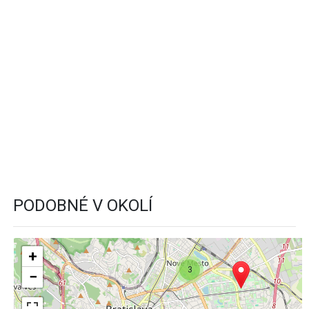
PODOBNÉ V OKOLÍ
+
3
−