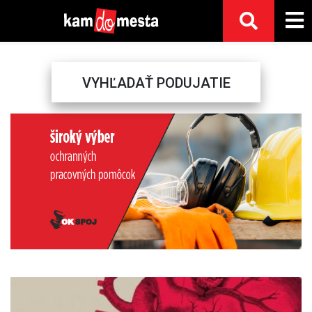
VYHĽADAŤ PODUJATIE
Previous
Next