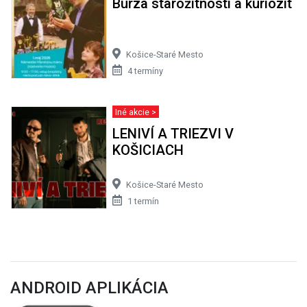
Burza starožitností a kuriozít
Košice-Staré Mesto
4 termíny
Iné akcie >
LENIVÍ A TRIEZVI V
KOŠICIACH
Košice-Staré Mesto
1 termín
ANDROID APLIKÁCIA