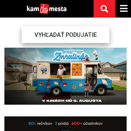
VYHĽADAŤ PODUJATIE
Previous
Next