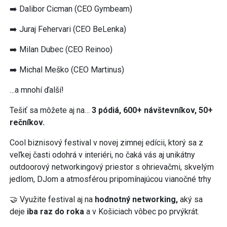
➡️ Dalibor Cicman (CEO Gymbeam)
➡️ Juraj Fehervari (CEO BeLenka)
➡️ Milan Dubec (CEO Reinoo)
➡️ Michal Meško (CEO Martinus)
…a mnohí ďalší!
Tešiť sa môžete aj na…
3 pódiá, 600+ návštevníkov, 50+
rečníkov.
Cool biznisový festival v novej zimnej edícii, ktorý sa z
veľkej časti odohrá v interiéri, no čaká vás aj unikátny
outdoorový networkingový priestor s ohrievačmi, skvelým
jedlom, DJom a atmosférou pripomínajúcou vianočné trhy
🤝 Využite festival aj na
hodnotný networking,
aký sa
deje
iba raz do roka
a v Košiciach vôbec po prvýkrát.