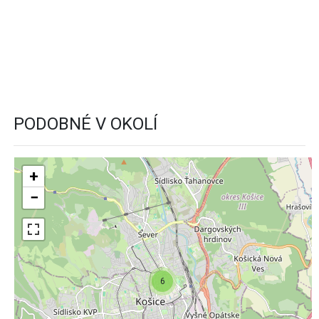
PODOBNÉ V OKOLÍ
+
−
6