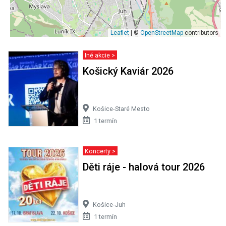
Leaflet
| ©
OpenStreetMap
contributors
Iné akcie >
Košický Kaviár 2026
Košice-Staré Mesto
1 termín
Koncerty >
Děti ráje - halová tour 2026
Košice-Juh
1 termín