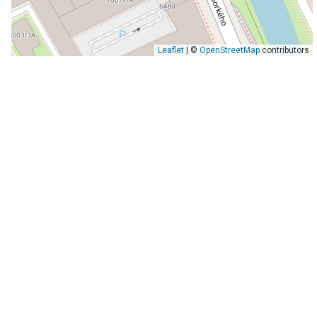
Leaflet
| ©
OpenStreetMap
contributors