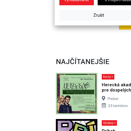
NAJČÍTANEJŠIE
Kurzy >
Herecká aka
pre dospelýc
Prešov
25 termínov
Výstavy >
Príbeh