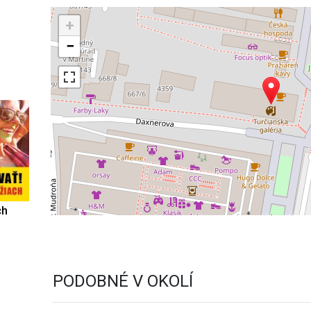
+
−
ch
PODOBNÉ V OKOLÍ