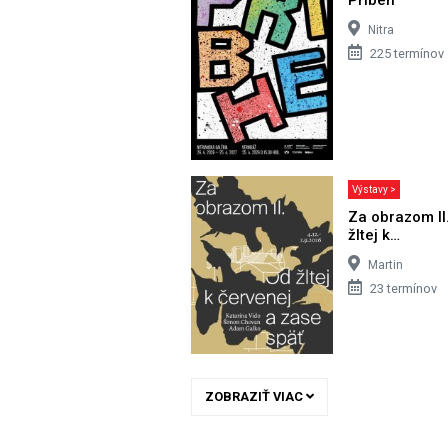
Nitra
225 termínov
Výstavy >
Za obrazom II
žltej k…
Martin
23 termínov
ZOBRAZIŤ VIAC