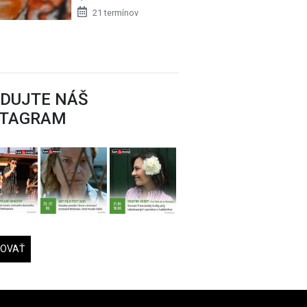
21 termínov
EDUJTE NÁŠ
STAGRAM
DOVAŤ