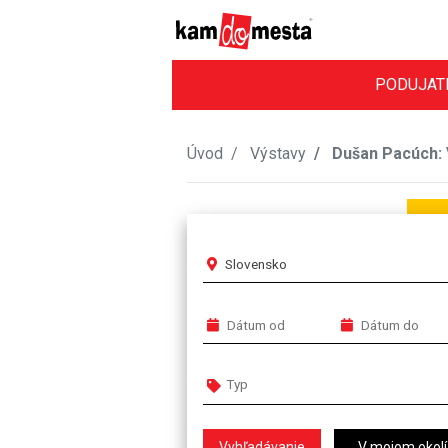
PODUJAT
Úvod
Výstavy
Dušan Pacúch: 
Slovensko
V mojom okolí