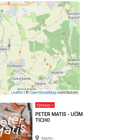
Leaflet
| ©
OpenStreetMap
contributors
Výstavy >
rvenej a
PETER MATIS - UČÍM SA VYRÁBAŤ
TICHO
Martin