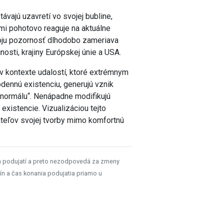
ávajú uzavretí vo svojej bubline,
mi pohotovo reaguje na aktuálne
voju pozornosť dlhodobo zameriava
sti, krajiny Európskej únie a USA.
 v kontexte udalostí, ktoré extrémnym
ennú existenciu, generujú vznik
„normálu“. Nenápadne modifikujú
xistencie. Vizualizáciou tejto
teľov svojej tvorby mimo komfortnú
h podujatí a preto nezodpovedá za zmeny
ín a čas konania podujatia priamo u