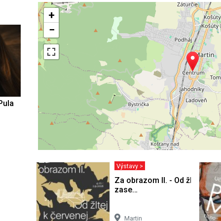
+
−
Pula
Výstavy >
Za obrazom II. - Od žltej k če
zase…
Martin