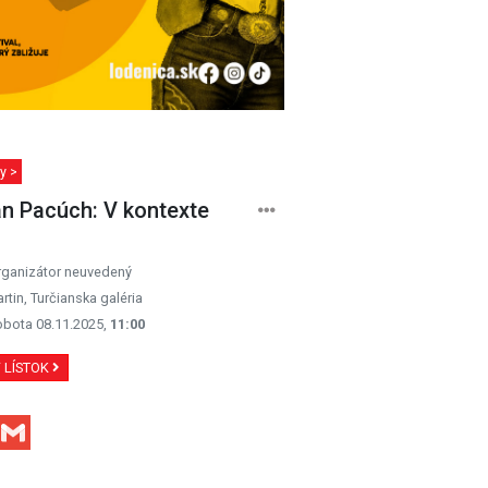
y >
n Pacúch: V kontexte
rganizátor neuvedený
rtin, Turčianska galéria
obota 08.11.2025,
11:00
Ť LÍSTOK
Facebook
Gmail