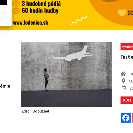
Výstav
Duša
O
Ma
démia
S
h
KÚPI
Zdroj: Goout.net