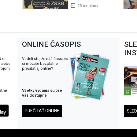
23 termínov
ONLINE ČASOPIS
SL
IN
d o
Vedeli ste, že náš časopis
 alebo
si môžete bezplatne
svojom
prečítať aj online?
atne
Všetky vydania su pre
vás dostupné
PREČÍTAŤ ONLINE
SLE