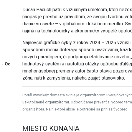
Dušan Pacúch patrí k vizuálnym umelcom, ktorí nezost
naopak je preňho už pravidlom, že svojou tvorbou veľ
dianie vo svete – v globálnom i lokálnom merítku. S
najmä na technologicky a ekonomicky vyspelé spoločno
Najnovšie grafické cykly z rokov 2024 – 2025 vznikli
spôsobom menia doterajší spôsob uvažovania, každod
nových paradigiem, či podporujú etablovanie nového 
hodnotový systém a nastoľujú otázky spôsobu ďalšej e
. - Od
mnohonásobnej premeny autor často stavia pozorova
zónu, núti k zamysleniu, nalieha zaujať stanovisko.
Portál www.kamdomesta.sk nie je organizátorom uverejňovanýc
uskutočnené organizátormi. Odporúčame preveriť si vopred term
organizátora. Na niektoré akcie je potrebné sa prihlásiť vopred.
MIESTO KONANIA