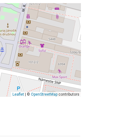
Leaflet
| ©
OpenStreetMap
contributors