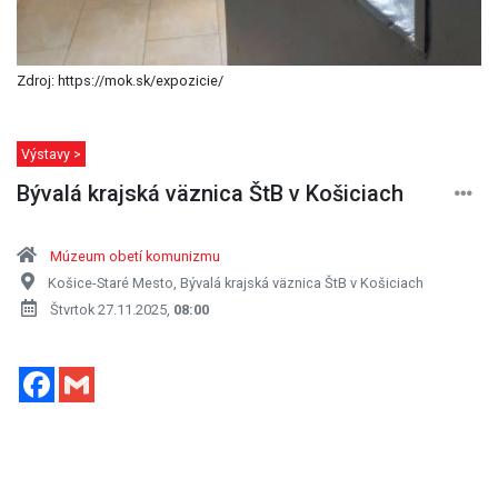
Zdroj: https://mok.sk/expozicie/
Výstavy >
Bývalá krajská väznica ŠtB v Košiciach
Múzeum obetí komunizmu
Košice-Staré Mesto, Bývalá krajská väznica ŠtB v Košiciach
Štvrtok 27.11.2025,
08:00
Facebook
Gmail