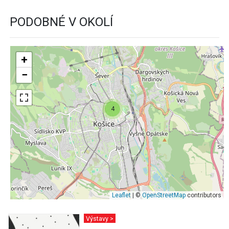
PODOBNÉ V OKOLÍ
+
−
4
Leaflet
| ©
OpenStreetMap
contributors
Výstavy >