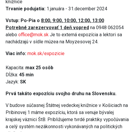
knižnice
Trvanie podujatia:
1.januára - 31.december 2024
Vstup: Po-Pia o
8:00, 9:00, 10:00, 12:00, 13:00
Potrebné zarezervovať 1 deň vopred
na 0948 062054
alebo
office@mok.sk
Je to externá expozícia a lektori sa
nachádzajú v sídle múzea na Moyzesovej 24.
Viac info:
mok.sk/expozicie
Kapacita:
max 25 osôb
Dĺžka:
45 min
Jazyk:
SK
Prvá takáto expozíciu svojho druhu na Slovensku.
V budove súčasnej Štátnej vedeckej knižnice v Košiciach na
Pribinovej 1 máme expozíciu, ktorá sa venuje bývalej
krajskej väznici ŠtB. Približujeme tvrdé praktiky vypočúvania
a celý systém nezákonnosti vykonávaných na politických