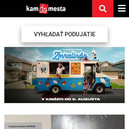
VYHĽADAŤ PODUJATIE
Previous
Next