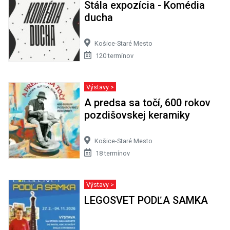
Stála expozícia - Komédia
ducha
Košice-Staré Mesto
120 termínov
Výstavy >
A predsa sa točí, 600 rokov
pozdišovskej keramiky
Košice-Staré Mesto
18 termínov
Výstavy >
LEGOSVET PODĽA SAMKA