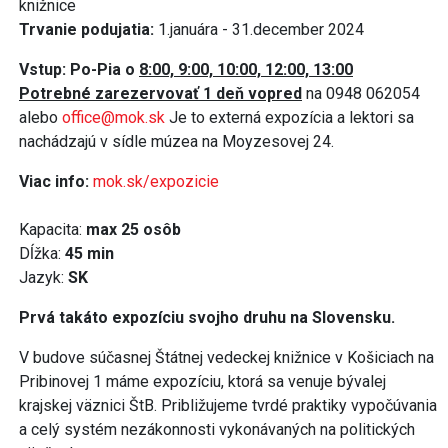
knižnice
Trvanie podujatia:
1.januára - 31.december 2024
Vstup: Po-Pia o
8:00, 9:00, 10:00, 12:00, 13:00
Potrebné zarezervovať 1 deň vopred
na 0948 062054
alebo
office@mok.sk
Je to externá expozícia a lektori sa
nachádzajú v sídle múzea na Moyzesovej 24.
Viac info:
mok.sk/expozicie
Kapacita:
max 25 osôb
Dĺžka:
45 min
Jazyk:
SK
Prvá takáto expozíciu svojho druhu na Slovensku.
V budove súčasnej Štátnej vedeckej knižnice v Košiciach na
Pribinovej 1 máme expozíciu, ktorá sa venuje bývalej
krajskej väznici ŠtB. Približujeme tvrdé praktiky vypočúvania
a celý systém nezákonnosti vykonávaných na politických