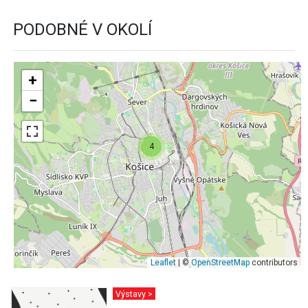
PODOBNÉ V OKOLÍ
+
−
4
Leaflet
| ©
OpenStreetMap
contributors
Výstavy >