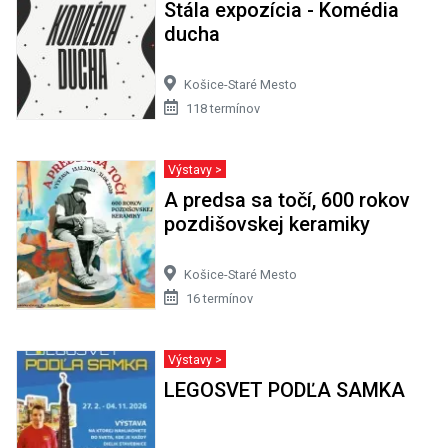
Stála expozícia - Komédia
ducha
Košice-Staré Mesto
118 termínov
Výstavy >
A predsa sa točí, 600 rokov
pozdišovskej keramiky
Košice-Staré Mesto
16 termínov
Výstavy >
LEGOSVET PODĽA SAMKA