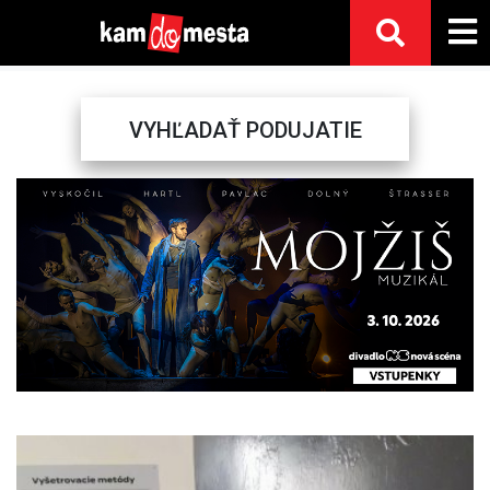
VYHĽADAŤ PODUJATIE
Previous
Next