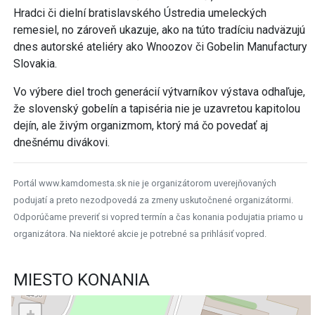
Hradci či dielní bratislavského Ústredia umeleckých
remesiel, no zároveň ukazuje, ako na túto tradíciu nadväzujú
dnes autorské ateliéry ako Wnoozov či Gobelin Manufactury
Slovakia.
Vo výbere diel troch generácií výtvarníkov výstava odhaľuje,
že slovenský gobelín a tapiséria nie je uzavretou kapitolou
dejín, ale živým organizmom, ktorý má čo povedať aj
dnešnému divákovi.
Portál www.kamdomesta.sk nie je organizátorom uverejňovaných
podujatí a preto nezodpovedá za zmeny uskutočnené organizátormi.
Odporúčame preveriť si vopred termín a čas konania podujatia priamo u
organizátora. Na niektoré akcie je potrebné sa prihlásiť vopred.
MIESTO KONANIA
+