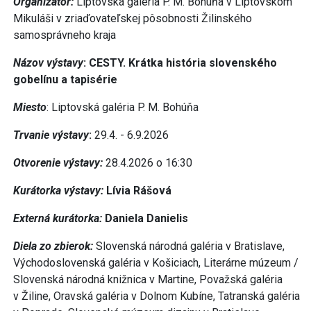
Organizátor:
Liptovská galéria P. M. Bohúňa v Liptovskom
Mikuláši v zriaďovateľskej pôsobnosti Žilinského
samosprávneho kraja
Názov výstavy
: CESTY. Krátka história slovenského
gobelínu a tapisérie
Miesto
: Liptovská galéria P. M. Bohúňa
Trvanie výstavy
:
29.4. - 6.9.2026
Otvorenie výstavy:
28.4.2026 o 16:30
Kurátorka výstavy:
Lívia Rášová
Externá kurátorka:
Daniela Danielis
Diela zo zbierok:
Slovenská národná galéria v Bratislave,
Východoslovenská galéria v Košiciach, Literárne múzeum /
Slovenská národná knižnica v Martine, Považská galéria
v Žiline, Oravská galéria v Dolnom Kubíne, Tatranská galéria