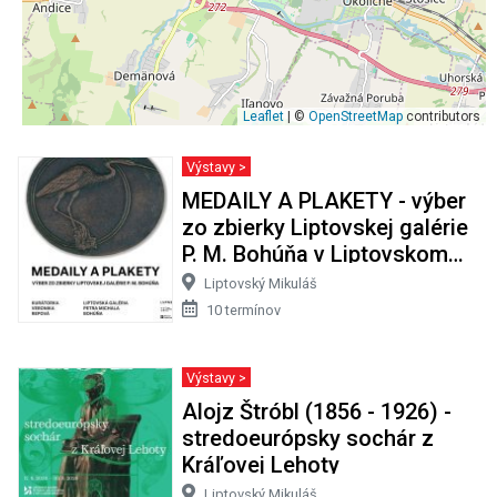
Leaflet
| ©
OpenStreetMap
contributors
Výstavy >
MEDAILY A PLAKETY - výber
zo zbierky Liptovskej galérie
P. M. Bohúňa v Liptovskom
Mikuláši
Liptovský Mikuláš
10 termínov
Výstavy >
Alojz Štróbl (1856 - 1926) -
stredoeurópsky sochár z
Kráľovej Lehoty
Liptovský Mikuláš