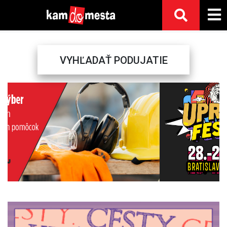
VYHĽADAŤ PODUJATIE
Previous
Next