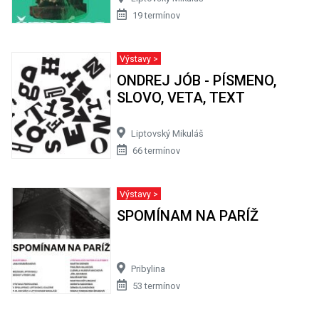
19 termínov
Výstavy >
ONDREJ JÓB - PÍSMENO,
SLOVO, VETA, TEXT
Liptovský Mikuláš
66 termínov
Výstavy >
SPOMÍNAM NA PARÍŽ
Pribylina
53 termínov