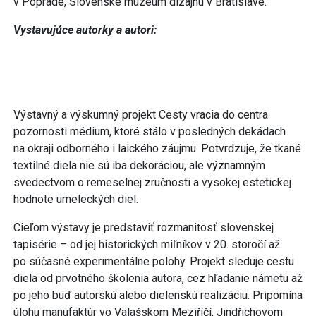
v Poprade, Slovenské múzeum dizajnu v Bratislave.
Vystavujúce autorky a autori:
Výstavný a výskumný projekt Cesty vracia do centra
pozornosti médium, ktoré stálo v posledných dekádach
na okraji odborného i laického záujmu. Potvrdzuje, že tkané
textilné diela nie sú iba dekoráciou, ale významným
svedectvom o remeselnej zručnosti a vysokej estetickej
hodnote umeleckých diel.
Cieľom výstavy je predstaviť rozmanitosť slovenskej
tapisérie – od jej historických miľníkov v 20. storočí až
po súčasné experimentálne polohy. Projekt sleduje cestu
diela od prvotného školenia autora, cez hľadanie námetu až
po jeho buď autorskú alebo dielenskú realizáciu. Pripomína
úlohu manufaktúr vo Valašskom Meziříčí, Jindřichovom