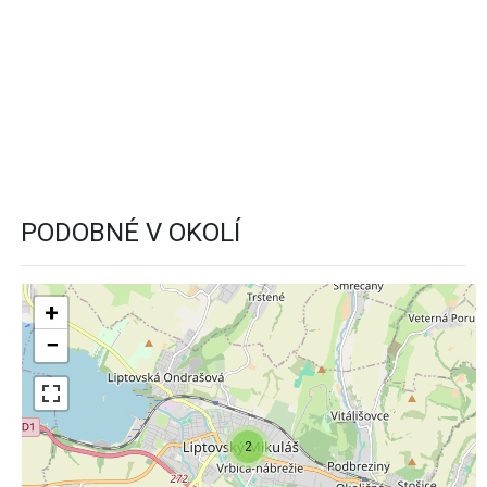
PODOBNÉ V OKOLÍ
+
−
2