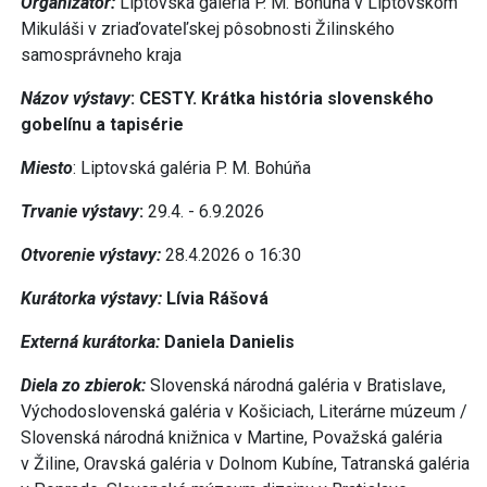
Organizátor:
Liptovská galéria P. M. Bohúňa v Liptovskom
Mikuláši v zriaďovateľskej pôsobnosti Žilinského
samosprávneho kraja
Názov výstavy
: CESTY. Krátka história slovenského
gobelínu a tapisérie
Miesto
: Liptovská galéria P. M. Bohúňa
Trvanie výstavy
:
29.4. - 6.9.2026
Otvorenie výstavy:
28.4.2026 o 16:30
Kurátorka výstavy:
Lívia Rášová
Externá kurátorka:
Daniela Danielis
Diela zo zbierok:
Slovenská národná galéria v Bratislave,
Východoslovenská galéria v Košiciach, Literárne múzeum /
Slovenská národná knižnica v Martine, Považská galéria
v Žiline, Oravská galéria v Dolnom Kubíne, Tatranská galéria