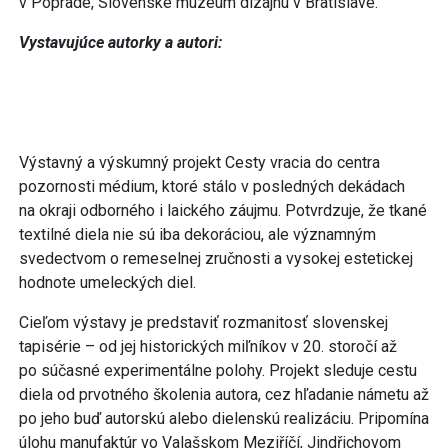
v Poprade, Slovenské múzeum dizajnu v Bratislave.
Vystavujúce autorky a autori:
Výstavný a výskumný projekt Cesty vracia do centra
pozornosti médium, ktoré stálo v posledných dekádach
na okraji odborného i laického záujmu. Potvrdzuje, že tkané
textilné diela nie sú iba dekoráciou, ale významným
svedectvom o remeselnej zručnosti a vysokej estetickej
hodnote umeleckých diel.
Cieľom výstavy je predstaviť rozmanitosť slovenskej
tapisérie – od jej historických miľníkov v 20. storočí až
po súčasné experimentálne polohy. Projekt sleduje cestu
diela od prvotného školenia autora, cez hľadanie námetu až
po jeho buď autorskú alebo dielenskú realizáciu. Pripomína
úlohu manufaktúr vo Valašskom Meziříčí, Jindřichovom