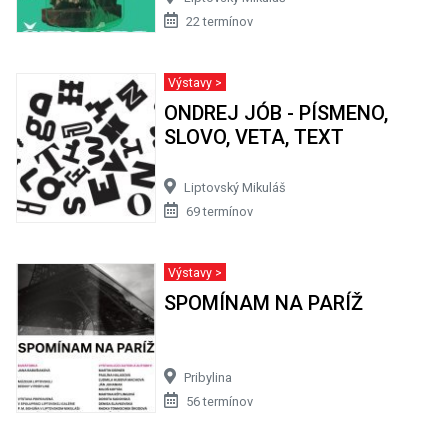
22 termínov
Výstavy >
ONDREJ JÓB - PÍSMENO,
SLOVO, VETA, TEXT
Liptovský Mikuláš
69 termínov
Výstavy >
SPOMÍNAM NA PARÍŽ
Pribylina
56 termínov