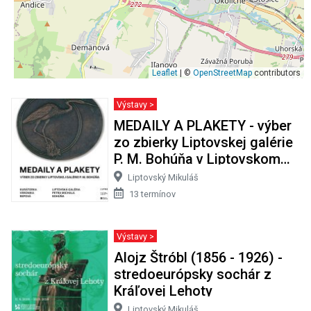
Leaflet
| ©
OpenStreetMap
contributors
Výstavy >
MEDAILY A PLAKETY - výber
zo zbierky Liptovskej galérie
P. M. Bohúňa v Liptovskom
Mikuláši
Liptovský Mikuláš
13 termínov
Výstavy >
Alojz Štróbl (1856 - 1926) -
stredoeurópsky sochár z
Kráľovej Lehoty
Liptovský Mikuláš