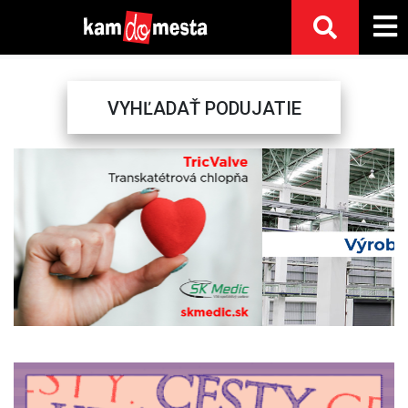
VYHĽADAŤ PODUJATIE
Previous
Next