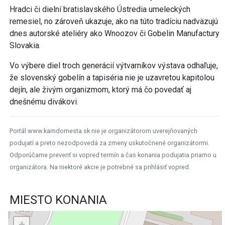
Hradci či dielní bratislavského Ústredia umeleckých
remesiel, no zároveň ukazuje, ako na túto tradíciu nadväzujú
dnes autorské ateliéry ako Wnoozov či Gobelin Manufactury
Slovakia.
Vo výbere diel troch generácií výtvarníkov výstava odhaľuje,
že slovenský gobelín a tapiséria nie je uzavretou kapitolou
dejín, ale živým organizmom, ktorý má čo povedať aj
dnešnému divákovi.
Portál www.kamdomesta.sk nie je organizátorom uverejňovaných
podujatí a preto nezodpovedá za zmeny uskutočnené organizátormi.
Odporúčame preveriť si vopred termín a čas konania podujatia priamo u
organizátora. Na niektoré akcie je potrebné sa prihlásiť vopred.
MIESTO KONANIA
+