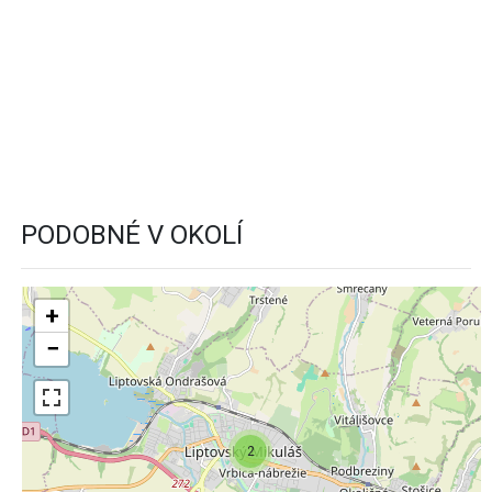
PODOBNÉ V OKOLÍ
+
−
2