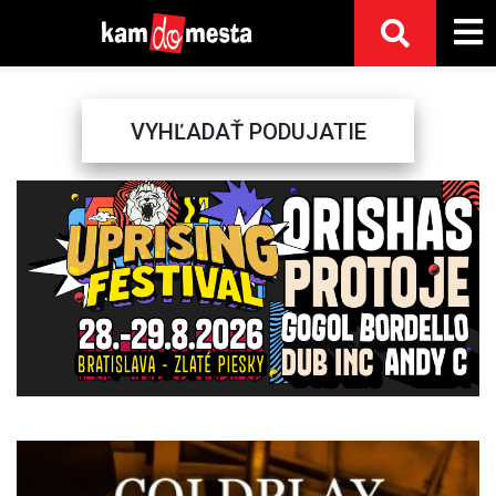
VYHĽADAŤ PODUJATIE
Previous
Next