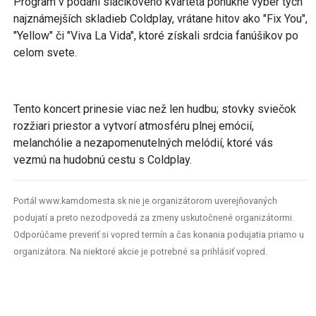
Program v podaní sláčikového kvarteta ponúkne výber tých
najznámejších skladieb Coldplay, vrátane hitov ako "Fix You",
"Yellow" či "Viva La Vida", ktoré získali srdcia fanúšikov po
celom svete.
Tento koncert prinesie viac než len hudbu; stovky sviečok
rozžiari priestor a vytvorí atmosféru plnej emócií,
melanchólie a nezapomenutelných melódií, ktoré vás
vezmú na hudobnú cestu s Coldplay.
Portál www.kamdomesta.sk nie je organizátorom uverejňovaných
podujatí a preto nezodpovedá za zmeny uskutočnené organizátormi.
Odporúčame preveriť si vopred termín a čas konania podujatia priamo u
organizátora. Na niektoré akcie je potrebné sa prihlásiť vopred.