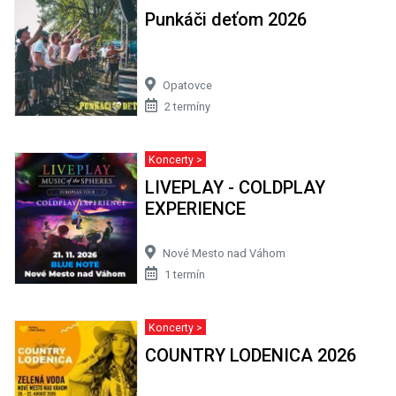
Punkáči deťom 2026
Opatovce
2 termíny
Koncerty >
LIVEPLAY - COLDPLAY
EXPERIENCE
Nové Mesto nad Váhom
1 termín
Koncerty >
COUNTRY LODENICA 2026