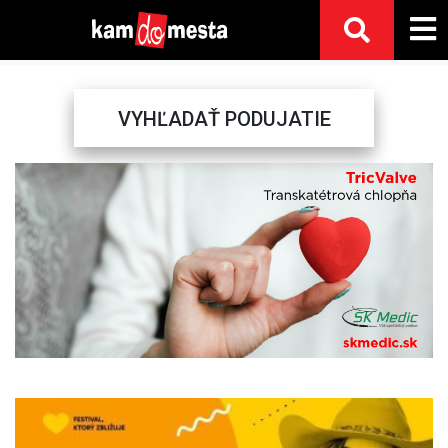
VYHĽADAŤ PODUJATIE
Previous
Next