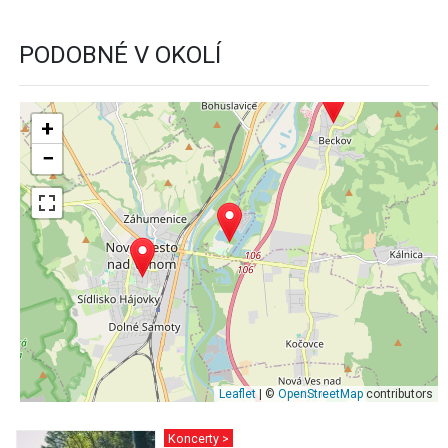
PODOBNÉ V OKOLÍ
+
−
Leaflet
| ©
OpenStreetMap
contributors
Koncerty >