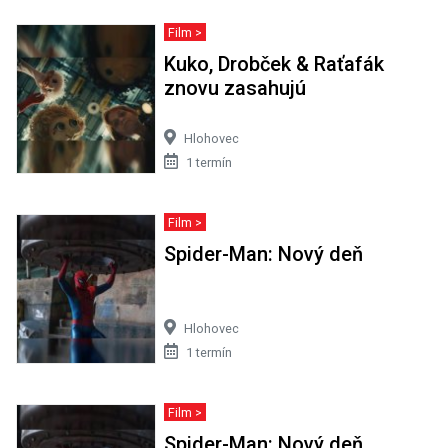
Film >
Kuko, Drobček & Raťafák
znovu zasahujú
Hlohovec
1 termín
Film >
Spider-Man: Nový deň
Hlohovec
1 termín
Film >
Spider-Man: Nový deň