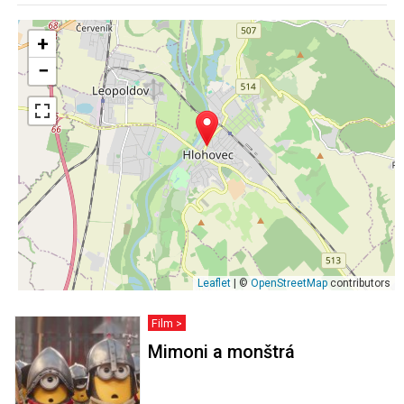
+
−
Leaflet
| ©
OpenStreetMap
contributors
Film >
Mimoni a monštrá