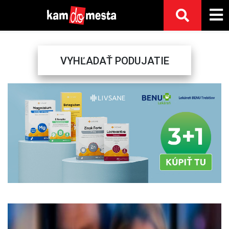
VYHĽADAŤ PODUJATIE
Previous
Next