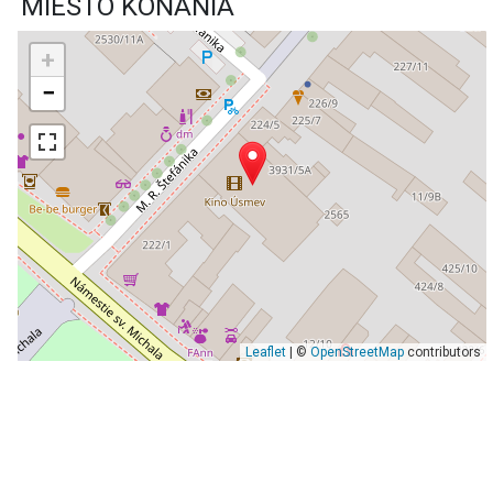
MIESTO KONANIA
+
−
Leaflet
| ©
OpenStreetMap
contributors