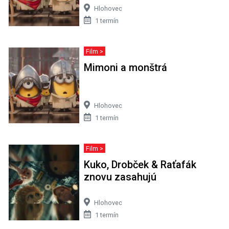
Hlohovec
1 termín
Film >
Mimoni a monštrá
Hlohovec
1 termín
Film >
Kuko, Drobček & Raťafák
znovu zasahujú
Hlohovec
1 termín