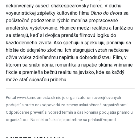
nekonvenčný sused, shakespearovský herec. V duchu
voyeuristickej zápletky kultového filmu
Okno do dvora
sa
počiatočné podozrenie rýchlo mení na prepracované
amatérske vyšetrovanie. Hranice medzi realitou a fantáziou
sa stierajú, keď si dvojica prenáša filmovú logiku do
každodenného života. Ako špehujú a špekulujú, ponárajú sa
hlbšie do údajného zločinu. Ich stagnujúci vzťah nečakane
ožíva vďaka zdieľanému napätiu a dobrodružstvu. Film, v
ktorom sa snúbi irónia, romantika a napätie skúma vnímanie
fikcie a premieňa bežnú realitu na javisko, kde sa každý
môže stať súčasťou príbehu.
Portál www.kamdomesta.sk nie je organizátorom uverejňovaných
podujatí a preto nezodpovedá za zmeny uskutočnené organizátormi.
Odporúčame preveriť si vopred termín a čas konania podujatia priamo u
organizátora. Na niektoré akcie je potrebné sa prihlásiť vopred.