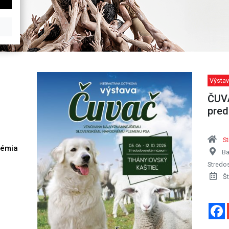
Výstav
ČUVA
pred
S
démia
Ba
h
Stredo
Št