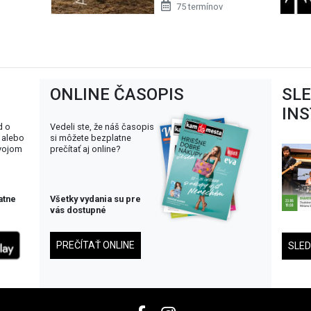
75 termínov
ONLINE ČASOPIS
SL
IN
d o
Vedeli ste, že náš časopis
 alebo
si môžete bezplatne
svojom
prečítať aj online?
atne
Všetky vydania su pre
vás dostupné
PREČÍTAŤ ONLINE
SLE