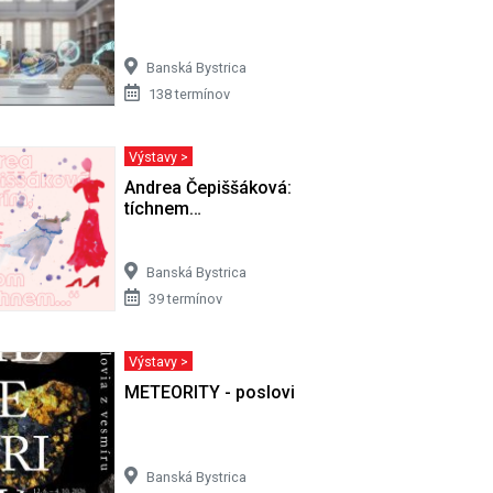
Banská Bystrica
138 termínov
Výstavy >
 8. 2008)
Andrea Čepiššáková: Horím, potom
tíchnem…
Banská Bystrica
39 termínov
Výstavy >
METEORITY - poslovia z vesmíru
Banská Bystrica