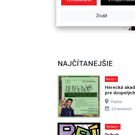
NAJČÍTANEJŠIE
Kurzy >
Herecká aka
pre dospelýc
Prešov
25 termínov
Výstavy >
Príbeh