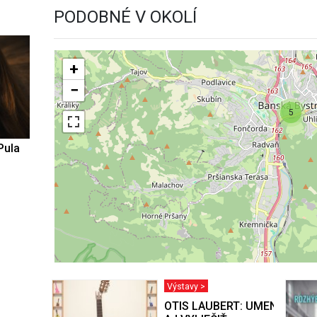
PODOBNÉ V OKOLÍ
+
−
5
Pula
Výstavy >
OTIS LAUBERT: UMENIE BY 