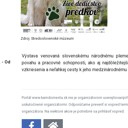
Zdroj: Stredoslovenské múzeum
Výstava venovaná slovenskému národnému plemenu
. - Od
povahu a pracovné schopnosti, ako aj najdôležitejš
vzkriesenia a neľahkej cesty k jeho medzinárodnému 
Portál www.kamdomesta.sk nie je organizátorom uverejňovanýc
uskutočnené organizátormi. Odporúčame preveriť si vopred term
organizátora. Na niektoré akcie je potrebné sa prihlásiť vopred.