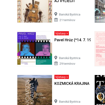
AJ VYLIEČIŤ
Banská Bystrica
21 termínov
Výstavy >
Pavel Hrúz (*14. 7. 1941 + 15.
Banská Bystrica
29 termínov
Výstavy >
KOZMICKÁ KRAJINA
Banská Bystrica