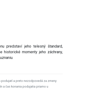
 predstaví jeho telesný štandard,
ie historické momenty jeho záchrany,
uznaniu.
h podujatí a preto nezodpovedá za zmeny
ín a čas konania podujatia priamo u