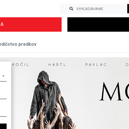
IA
edičstvo predkov
Previous