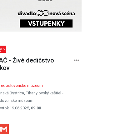
y >
Č - Živé dedičstvo
kov
tredoslovenské múzeum
nská Bystrica, Tihanyiovský kaštiel -
slovenské múzeum
vrtok 19.06.2025,
09:00
Facebook
Gmail