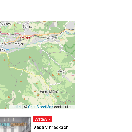
Leaflet
| ©
OpenStreetMap
contributors
Výstavy >
VÁS MOHLO
Veda v hračkách