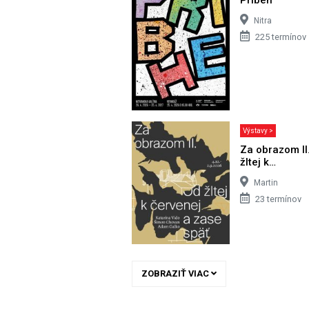
Nitra
225 termínov
Výstavy >
Za obrazom II
žltej k…
Martin
23 termínov
ZOBRAZIŤ VIAC