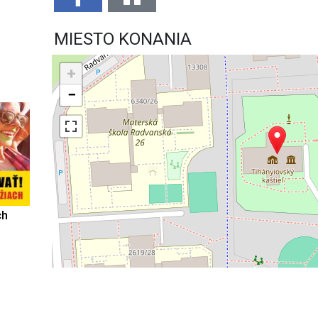
MIESTO KONANIA
+
−
ch