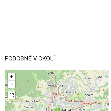
PODOBNÉ V OKOLÍ
+
−