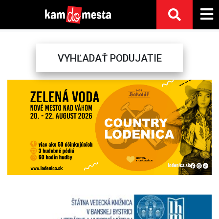
VYHĽADAŤ PODUJATIE
Previous
Next