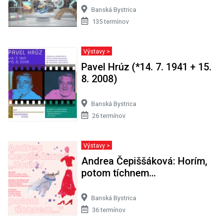
Banská Bystrica
135 termínov
Výstavy >
Pavel Hrúz (*14. 7. 1941 + 15.
8. 2008)
Banská Bystrica
26 termínov
Výstavy >
Andrea Čepiššáková: Horím,
potom tíchnem…
Banská Bystrica
36 termínov