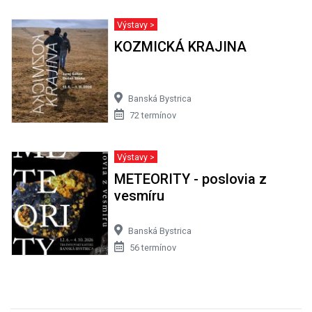
Výstavy >
KOZMICKÁ KRAJINA
Banská Bystrica
72 termínov
Výstavy >
METEORITY - poslovia z
vesmíru
Banská Bystrica
56 termínov