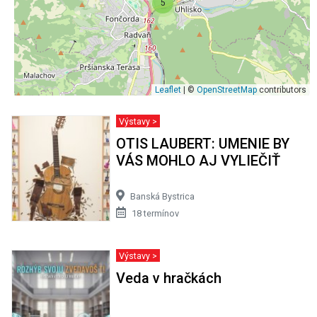
5
Leaflet
| ©
OpenStreetMap
contributors
Výstavy >
OTIS LAUBERT: UMENIE BY
VÁS MOHLO AJ VYLIEČIŤ
Banská Bystrica
18 termínov
Výstavy >
Veda v hračkách