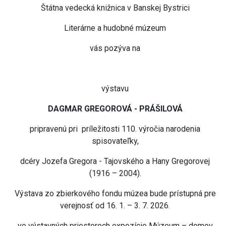
Štátna vedecká knižnica v Banskej Bystrici
Literárne a hudobné múzeum
vás pozýva na
výstavu
DAGMAR GREGOROVÁ - PRÁŠILOVÁ
pripravenú pri príležitosti 110. výročia narodenia
spisovateľky,
dcéry Jozefa Gregora - Tajovského a Hany Gregorovej
(1916 – 2004).
Výstava zo zbierkového fondu múzea bude prístupná pre
verejnosť od 16. 1. – 3. 7. 2026.
vo výstavných priestoroch expozície Múzeum – domov