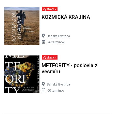
Výstavy >
KOZMICKÁ KRAJINA
Banská Bystrica
76 termínov
Výstavy >
METEORITY - poslovia z
vesmíru
Banská Bystrica
60 termínov