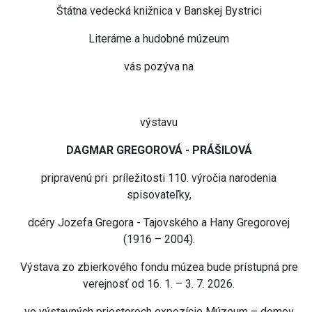
Štátna vedecká knižnica v Banskej Bystrici
Literárne a hudobné múzeum
vás pozýva na
výstavu
DAGMAR GREGOROVÁ - PRÁŠILOVÁ
pripravenú pri príležitosti 110. výročia narodenia
spisovateľky,
dcéry Jozefa Gregora - Tajovského a Hany Gregorovej
(1916 – 2004).
Výstava zo zbierkového fondu múzea bude prístupná pre
verejnosť od 16. 1. – 3. 7. 2026.
vo výstavných priestoroch expozície Múzeum – domov