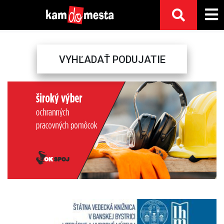
VYHĽADAŤ PODUJATIE
Previous
Next