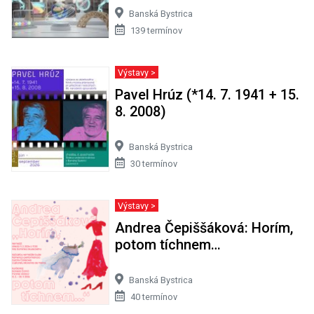
Banská Bystrica
139 termínov
Výstavy >
Pavel Hrúz (*14. 7. 1941 + 15.
8. 2008)
Banská Bystrica
30 termínov
Výstavy >
Andrea Čepiššáková: Horím,
potom tíchnem…
Banská Bystrica
40 termínov