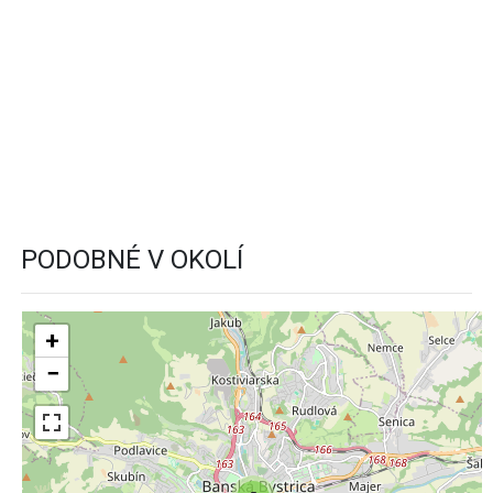
PODOBNÉ V OKOLÍ
+
−