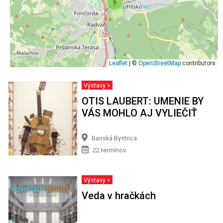
5
Leaflet
| ©
OpenStreetMap
contributors
Výstavy >
OTIS LAUBERT: UMENIE BY
VÁS MOHLO AJ VYLIEČIŤ
Banská Bystrica
22 termínov
Výstavy >
Veda v hračkách