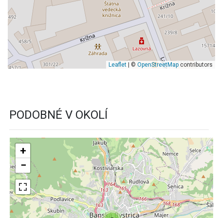
Leaflet
| ©
OpenStreetMap
contributors
PODOBNÉ V OKOLÍ
+
−