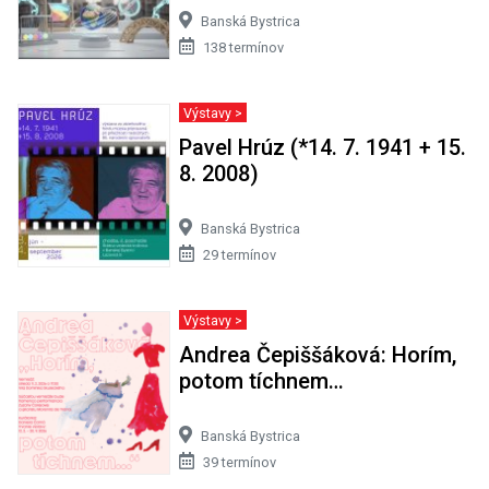
Banská Bystrica
138 termínov
Výstavy >
Pavel Hrúz (*14. 7. 1941 + 15.
8. 2008)
Banská Bystrica
29 termínov
Výstavy >
Andrea Čepiššáková: Horím,
potom tíchnem…
Banská Bystrica
39 termínov