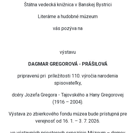
Štátna vedecká knižnica v Banskej Bystrici
Literárne a hudobné múzeum
vás pozýva na
výstavu
DAGMAR GREGOROVÁ - PRÁŠILOVÁ
pripravenú pri príležitosti 110. výročia narodenia
spisovateľky,
dcéry Jozefa Gregora - Tajovského a Hany Gregorovej
(1916 – 2004).
Výstava zo zbierkového fondu múzea bude prístupná pre
verejnosť od 16. 1. – 3. 7. 2026.
vo výstavných priestoroch expozície Múzeum – domov