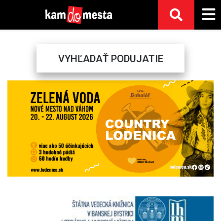
VYHĽADAŤ PODUJATIE
Previous
Next