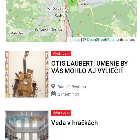
5
Leaflet
| ©
OpenStreetMap
contributors
Výstavy >
OTIS LAUBERT: UMENIE BY
VÁS MOHLO AJ VYLIEČIŤ
Banská Bystrica
21 termínov
Výstavy >
Veda v hračkách