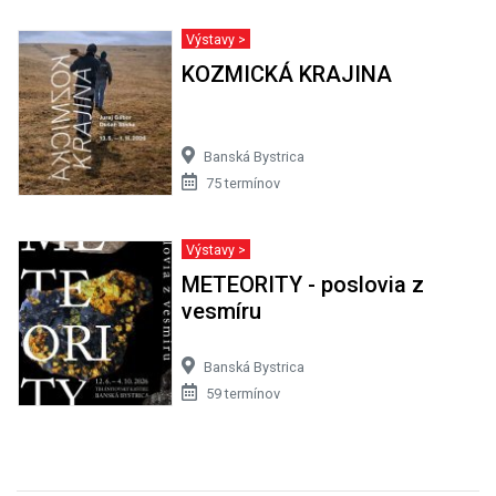
Výstavy >
KOZMICKÁ KRAJINA
Banská Bystrica
75 termínov
Výstavy >
METEORITY - poslovia z
vesmíru
Banská Bystrica
59 termínov