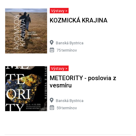
Výstavy >
KOZMICKÁ KRAJINA
Banská Bystrica
75 termínov
Výstavy >
METEORITY - poslovia z
vesmíru
Banská Bystrica
59 termínov