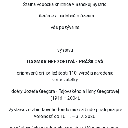
Štátna vedecká knižnica v Banskej Bystrici
Literárne a hudobné múzeum
vás pozýva na
výstavu
DAGMAR GREGOROVÁ - PRÁŠILOVÁ
pripravenú pri príležitosti 110. výročia narodenia
spisovateľky,
dcéry Jozefa Gregora - Tajovského a Hany Gregorovej
(1916 – 2004).
Výstava zo zbierkového fondu múzea bude prístupná pre
verejnosť od 16. 1. – 3. 7. 2026.
vo výstavných priestoroch expozície Múzeum – domov