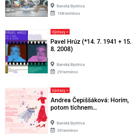
Banská Bystrica
138 termínov
Výstavy >
Pavel Hrúz (*14. 7. 1941 + 15.
8. 2008)
Banská Bystrica
29 termínov
Výstavy >
Andrea Čepiššáková: Horím,
potom tíchnem…
Banská Bystrica
39 termínov