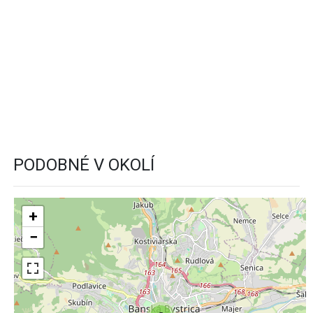
PODOBNÉ V OKOLÍ
+
−