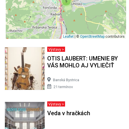
5
Leaflet
| ©
OpenStreetMap
contributors
Výstavy >
OTIS LAUBERT: UMENIE BY
VÁS MOHLO AJ VYLIEČIŤ
Banská Bystrica
21 termínov
Výstavy >
Veda v hračkách