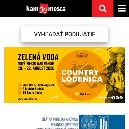
VYHĽADAŤ PODUJATIE
Previous
Next