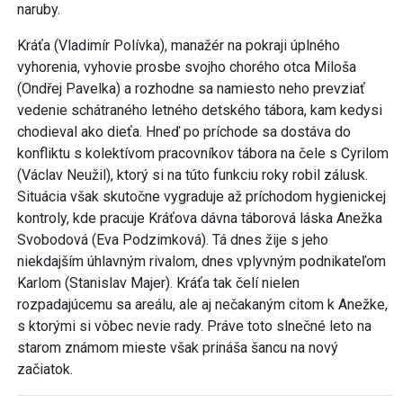
naruby.
Kráťa (Vladimír Polívka), manažér na pokraji úplného
vyhorenia, vyhovie prosbe svojho chorého otca Miloša
(Ondřej Pavelka) a rozhodne sa namiesto neho prevziať
vedenie schátraného letného detského tábora, kam kedysi
chodieval ako dieťa. Hneď po príchode sa dostáva do
konfliktu s kolektívom pracovníkov tábora na čele s Cyrilom
(Václav Neužil), ktorý si na túto funkciu roky robil zálusk.
Situácia však skutočne vygraduje až príchodom hygienickej
kontroly, kde pracuje Kráťova dávna táborová láska Anežka
Svobodová (Eva Podzimková). Tá dnes žije s jeho
niekdajším úhlavným rivalom, dnes vplyvným podnikateľom
Karlom (Stanislav Majer). Kráťa tak čelí nielen
rozpadajúcemu sa areálu, ale aj nečakaným citom k Anežke,
s ktorými si vôbec nevie rady. Práve toto slnečné leto na
starom známom mieste však prináša šancu na nový
začiatok.