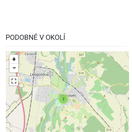
PODOBNÉ V OKOLÍ
+
−
2