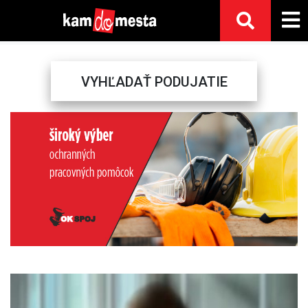
VYHĽADAŤ PODUJATIE
Previous
Next