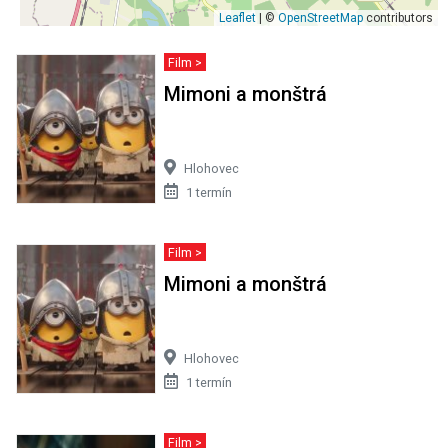
Leaflet
| ©
OpenStreetMap
contributors
Film >
Mimoni a monštrá
Hlohovec
1 termín
Film >
Mimoni a monštrá
Hlohovec
1 termín
Film >