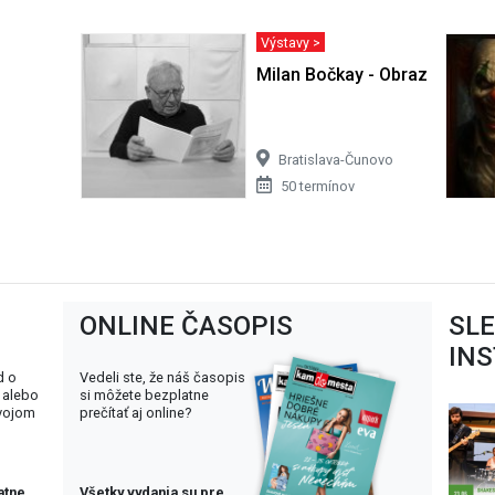
Výstavy >
Milan Bočkay - Obrazy
Bratislava-Čunovo
50 termínov
ONLINE ČASOPIS
SL
IN
d o
Vedeli ste, že náš časopis
 alebo
si môžete bezplatne
svojom
prečítať aj online?
atne
Všetky vydania su pre