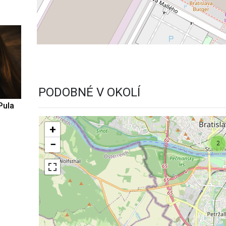
PODOBNÉ V OKOLÍ
Pula
+
−
2