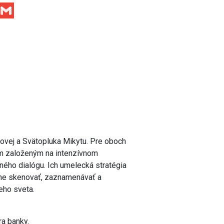
Facebook
Gmail
ovej a Svätopluka Mikytu. Pre oboch
m založeným na intenzívnom
ného dialógu. Ich umelecká stratégia
lne skenovať, zaznamenávať a
eho sveta.
ra banky.