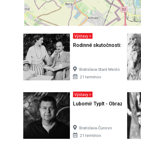
Výstavy >
Rodinné skutočnosti: Obraz ž
Bratislava-Staré Mesto
21 termínov
Výstavy >
Lubomír Typlt - Obrazy
Bratislava-Čunovo
21 termínov