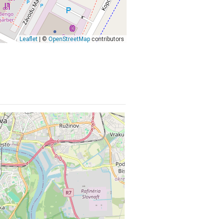
Leaflet
| ©
OpenStreetMap
contributors