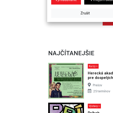
NAJČÍTANEJŠIE
Kurzy >
Herecká aka
pre dospelýc
Prešov
25 termínov
Výstavy >
Príbeh