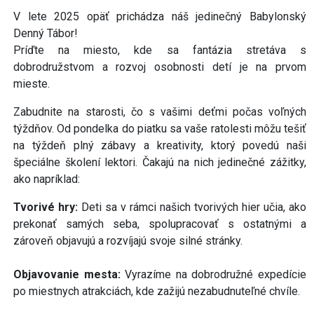
V lete 2025 opäť prichádza náš jedinečný Babylonský
Denný Tábor!
Príďte na miesto, kde sa fantázia stretáva s
dobrodružstvom a rozvoj osobnosti detí je na prvom
mieste.
Zabudnite na starosti, čo s vašimi deťmi počas voľných
týždňov. Od pondelka do piatku sa vaše ratolesti môžu tešiť
na týždeň plný zábavy a kreativity, ktorý povedú naši
špeciálne školení lektori. Čakajú na nich jedinečné zážitky,
ako napríklad:
Tvorivé hry:
Deti sa v rámci našich tvorivých hier učia, ako
prekonať samých seba, spolupracovať s ostatnými a
zároveň objavujú a rozvíjajú svoje silné stránky.
Objavovanie mesta:
Vyrazíme na dobrodružné expedície
po miestnych atrakciách, kde zažijú nezabudnuteľné chvíle.