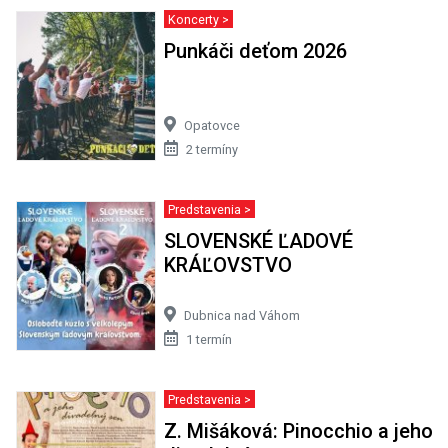
Koncerty >
Punkáči deťom 2026
Opatovce
2 termíny
Predstavenia >
SLOVENSKÉ ĽADOVÉ
KRÁĽOVSTVO
Dubnica nad Váhom
1 termín
Predstavenia >
Z. Mišáková: Pinocchio a jeho