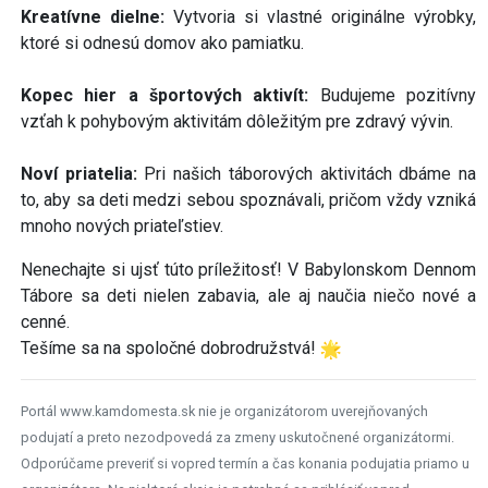
Kreatívne dielne:
Vytvoria si vlastné originálne výrobky,
ktoré si odnesú domov ako pamiatku.
Kopec hier a športových aktivít:
Budujeme pozitívny
vzťah k pohybovým aktivitám dôležitým pre zdravý vývin.
Noví priatelia:
Pri našich táborových aktivitách dbáme na
to, aby sa deti medzi sebou spoznávali, pričom vždy vzniká
mnoho nových priateľstiev.
Nenechajte si ujsť túto príležitosť! V Babylonskom Dennom
Tábore sa deti nielen zabavia, ale aj naučia niečo nové a
cenné.
Tešíme sa na spoločné dobrodružstvá!
Portál www.kamdomesta.sk nie je organizátorom uverejňovaných
podujatí a preto nezodpovedá za zmeny uskutočnené organizátormi.
Odporúčame preveriť si vopred termín a čas konania podujatia priamo u