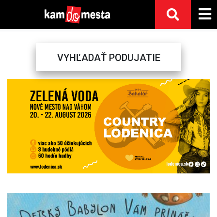
VYHĽADAŤ PODUJATIE
Previous
Next