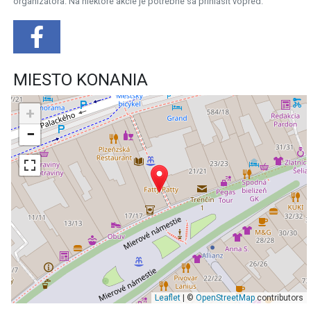
organizátora. Na niektoré akcie je potrebné sa prihlásiť vopred.
MIESTO KONANIA
+
−
Leaflet
| ©
OpenStreetMap
contributors