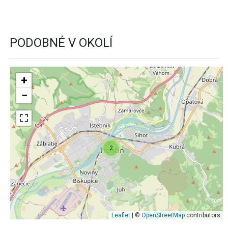
PODOBNÉ V OKOLÍ
+
−
2
Leaflet
| ©
OpenStreetMap
contributors