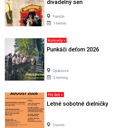
divadelný sen
Trenčín
1 termín
Koncerty >
Punkáči deťom 2026
Opatovce
3 termíny
Pre deti >
Letné sobotné dielničky
Trenčín