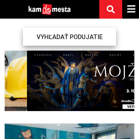
VYHĽADAŤ PODUJATIE
Previous
Next