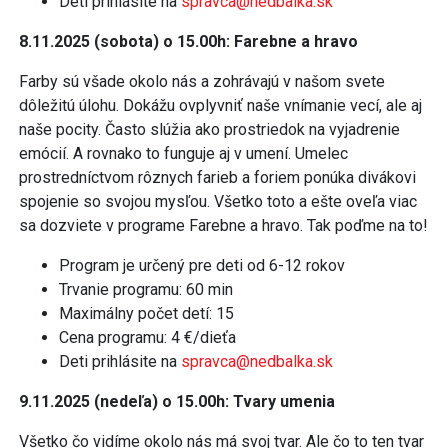
Deti prihlásite na
spravca@nedbalka.sk
8.11.2025 (sobota) o 15.00h: Farebne a hravo
Farby sú všade okolo nás a zohrávajú v našom svete
dôležitú úlohu. Dokážu ovplyvniť naše vnímanie vecí, ale aj
naše pocity. Často slúžia ako prostriedok na vyjadrenie
emócií. A rovnako to funguje aj v umení. Umelec
prostredníctvom rôznych farieb a foriem ponúka divákovi
spojenie so svojou mysľou. Všetko toto a ešte oveľa viac
sa dozviete v programe Farebne a hravo. Tak poďme na to!
Program je určený pre deti od 6-12 rokov
Trvanie programu: 60 min
Maximálny počet detí: 15
Cena programu: 4 €/dieťa
Deti prihlásite na
spravca@nedbalka.sk
9.11.2025 (nedeľa) o 15.00h: Tvary umenia
Všetko čo vidíme okolo nás má svoj tvar. Ale čo to ten tvar