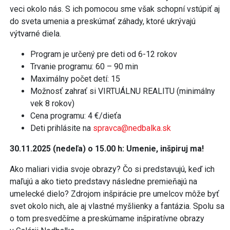
veci okolo nás. S ich pomocou sme však schopní vstúpiť aj
do sveta umenia a preskúmať záhady, ktoré ukrývajú
výtvarné diela.
Program je určený pre deti od 6-12 rokov
Trvanie programu: 60 – 90 min
Maximálny počet detí: 15
Možnosť zahrať si VIRTUÁLNU REALITU (minimálny
vek 8 rokov)
Cena programu: 4 €/dieťa
Deti prihlásite na
spravca@nedbalka.sk
30.11.2025 (nedeľa) o 15.00 h: Umenie, inšpiruj ma!
Ako maliari vidia svoje obrazy? Čo si predstavujú, keď ich
maľujú a ako tieto predstavy následne premieňajú na
umelecké dielo? Zdrojom inšpirácie pre umelcov môže byť
svet okolo nich, ale aj vlastné myšlienky a fantázia. Spolu sa
o tom presvedčíme a preskúmame inšpiratívne obrazy