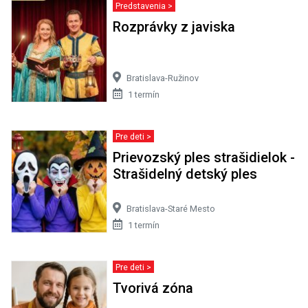
Predstavenia >
Rozprávky z javiska
Bratislava-Ružinov
1 termín
Pre deti >
Prievozský ples strašidielok -
Strašidelný detský ples
Bratislava-Staré Mesto
1 termín
Pre deti >
Tvorivá zóna