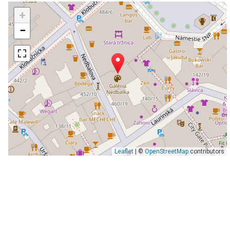
+
−
Leaflet
| ©
OpenStreetMap
contributors