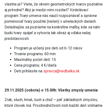
vlastne je? Viete, že okrem geometrických tvarov poznáme
aj prírodné? Aký je medzi nimi rozdiel? Vzdelávací
program
Tvary umenia
nás naučí rozpoznávať a správne
pomenovať tvary použité (nielen) v umeleckých dielach.
Detailnejšie sa pozrieme na konkrétne maľby, kde sa nám
budú tvary spájať a vytvoria tak obraz aj vďaka našej
predstavivosti.
Program je určený pre deti od 6-12 rokov
Trvanie programu: 60 min
Maximálny počet detí: 15
Cena programu: 4 €/dieťa
Deti prihlásite na
spravca@nedbalka.sk
29.11.2025 (sobota) o 15.00h: Všetky zmysly umenia
Zrak, sluch, hmat, čuch a chuť – päť základných zmyslov,
ktoré človek má. Prostredníctvom nich každý deň vnímame