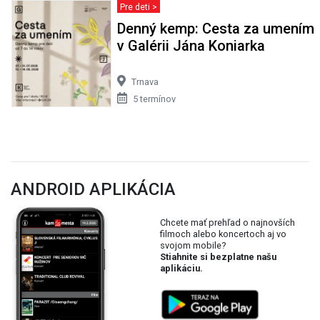
Pre deti >
Denný kemp: Cesta za umením
v Galérii Jána Koniarka
Trnava
5 termínov
ANDROID APLIKÁCIA
Chcete mať prehľad o najnovších
filmoch alebo koncertoch aj vo
svojom mobile?
Stiahnite si bezplatne našu
aplikáciu.