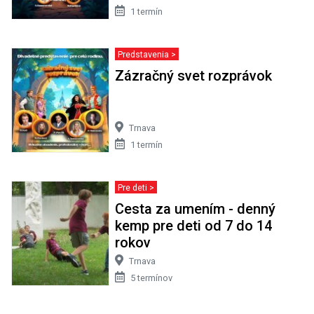
1 termín
Predstavenia >
Zázračný svet rozprávok
Trnava
1 termín
Pre deti >
Cesta za umením - denný
kemp pre deti od 7 do 14
rokov
Trnava
5 termínov