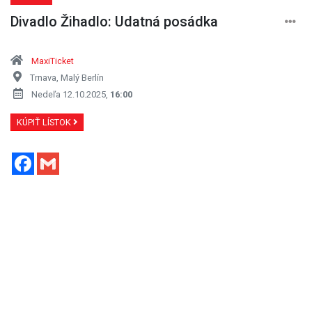
Divadlo Žihadlo: Udatná posádka
MaxiTicket
Trnava, Malý Berlín
Nedeľa 12.10.2025,
16:00
KÚPIŤ LÍSTOK
Facebook
Gmail