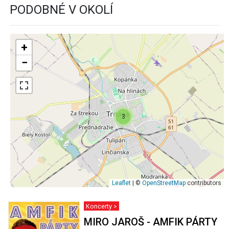
PODOBNÉ V OKOLÍ
+
−
3
Leaflet
| ©
OpenStreetMap
contributors
Koncerty >
MIRO JAROŠ - AMFIK PÁRTY