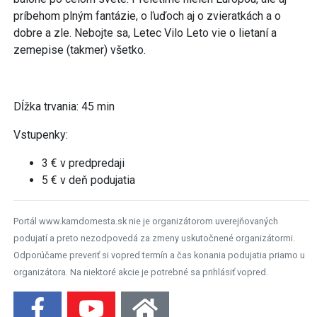
príbehom plným fantázie, o ľuďoch aj o zvieratkách a o
dobre a zle. Nebojte sa, Letec Vilo Leto vie o lietaní a
zemepise (takmer) všetko.
Dĺžka trvania: 45 min
Vstupenky:
3 € v predpredaji
5 € v deň podujatia
Portál www.kamdomesta.sk nie je organizátorom uverejňovaných
podujatí a preto nezodpovedá za zmeny uskutočnené organizátormi.
Odporúčame preveriť si vopred termín a čas konania podujatia priamo u
organizátora. Na niektoré akcie je potrebné sa prihlásiť vopred.