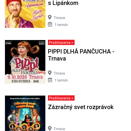
s Lipánkom
Trnava
1 termín
Predstavenia >
PIPPI DLHÁ PANČUCHA -
Trnava
Trnava
1 termín
Predstavenia >
Zázračný svet rozprávok
Trnava