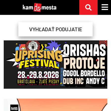
VYHĽADAŤ PODUJATIE
Previous
Next