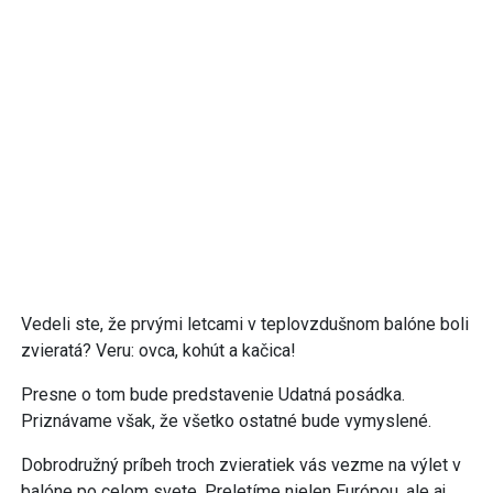
Vedeli ste, že prvými letcami v teplovzdušnom balóne boli
zvieratá? Veru: ovca, kohút a kačica!
Presne o tom bude predstavenie Udatná posádka.
Priznávame však, že všetko ostatné bude vymyslené.
Dobrodružný príbeh troch zvieratiek vás vezme na výlet v
balóne po celom svete. Preletíme nielen Európou, ale aj