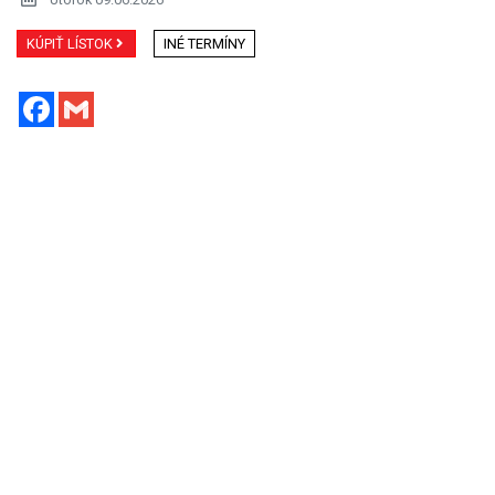
Múzeum dizajnu otvára historicky druhú expozíciu