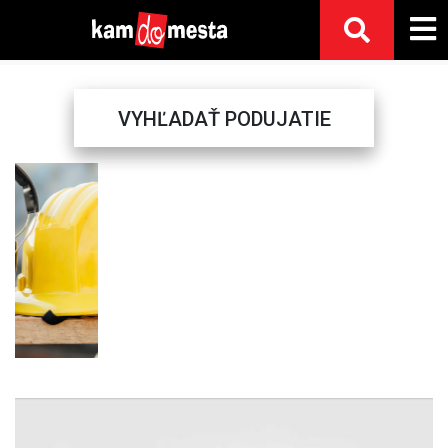
VYHĽADAŤ PODUJATIE
Previous
Next