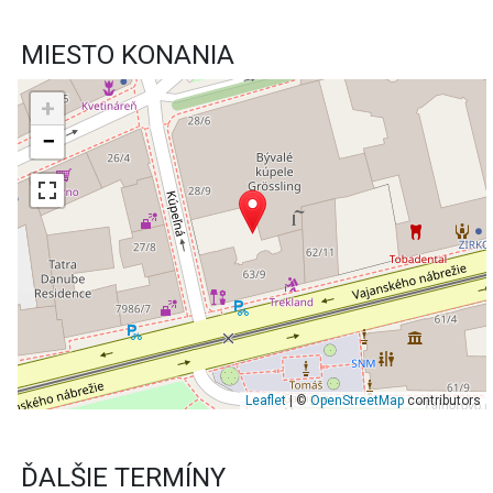
Leaflet
| ©
OpenStreetMap
contributors
ĎALŠIE TERMÍNY
Bratislava-Staré
06. 08.
Mesto
Štvrtok
Slovenské múzeum
CELÝ DEŇ
dizajnu
Bratislava-Staré