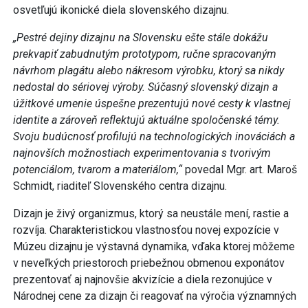
Svoju budúcnosť profilujú na technologických inováciách a
najnovších možnostiach experimentovania s tvorivým
potenciálom, tvarom a materiálom,“
povedal Mgr. art. Maroš
Schmidt, riaditeľ Slovenského centra dizajnu.
Dizajn je živý organizmus, ktorý sa neustále mení, rastie a
rozvíja. Charakteristickou vlastnosťou novej expozície v
Múzeu dizajnu je výstavná dynamika, vďaka ktorej môžeme
v neveľkých priestoroch priebežnou obmenou exponátov
prezentovať aj najnovšie akvizície a diela rezonujúce v
Národnej cene za dizajn či reagovať na výročia významných
osobností slovenského dizajnu.
„Podpora dizajnu je pre nás investíciou do kultúrneho
dedičstva aj kreatívnej budúcnosti, ktoré významne formujú
spoločnosť. Dizajn je každodennou súčasťou nášho života
– ovplyvňuje, ako bývame, ako pracujeme aj ako sa cítime.
Veríme, že výstava dizajn.sk bude pre návštevníkov nielen
pohľadom do histórie, ale aj zdrojom inšpirácie, že
slovenský dizajn má schopnosť tvoriť krásu aj funkčnosť v