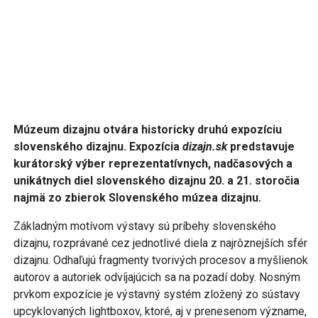
slovenského dizajnu. Expozícia
dizajn.sk
predstavuje
kurátorský výber reprezentatívnych, nadčasových a
unikátnych diel slovenského dizajnu 20. a 21. storočia
najmä zo zbierok Slovenského múzea dizajnu.
Základným motívom výstavy sú príbehy slovenského
dizajnu, rozprávané cez jednotlivé diela z najrôznejších sfér
dizajnu. Odhaľujú fragmenty tvorivých procesov a myšlienok
autorov a autoriek odvíjajúcich sa na pozadí doby. Nosným
prvkom expozície je výstavný systém zložený zo sústavy
upcyklovaných lightboxov, ktoré, aj v prenesenom význame,
osvetľujú ikonické diela slovenského dizajnu.
„Pestré dejiny dizajnu na Slovensku ešte stále dokážu
prekvapiť zabudnutým prototypom, ručne spracovaným
návrhom plagátu alebo nákresom výrobku, ktorý sa nikdy
nedostal do sériovej výroby. Súčasný slovenský dizajn a
úžitkové umenie úspešne prezentujú nové cesty k vlastnej
identite a zároveň reflektujú aktuálne spoločenské témy.