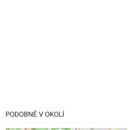
PODOBNÉ V OKOLÍ
+
−
2