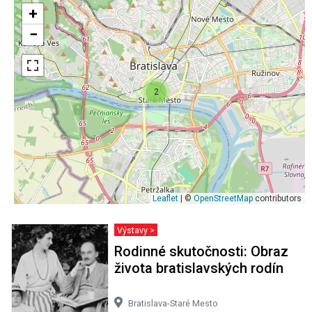
Leaflet
| ©
OpenStreetMap
contributors
Výstavy >
Rodinné skutočnosti: Obraz
života bratislavských rodín
Bratislava-Staré Mesto
22 termínov
Výstavy >
Svetozár Ilavský - Satori v
Cíferi II
Bratislava-Čunovo