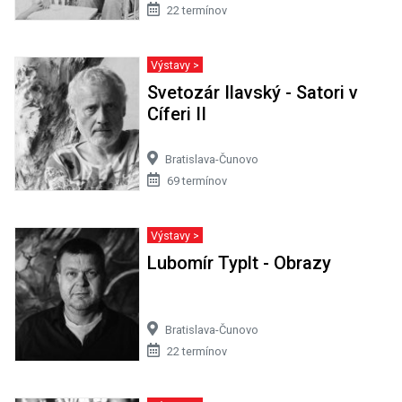
69 termínov
Výstavy >
Lubomír Typlt - Obrazy
Bratislava-Čunovo
22 termínov
Výstavy >
Patrícia Koyšová - Tmy sa
nemusíš báť
Bratislava-Čunovo
50 termínov
Výstavy >