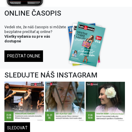
SLEDUJTE NÁŠ INSTAGRAM
SLEDOVAŤ
PRIDAŤ PODUJATIE
Kontakt
Štatistiky
Na stiahnutie
Pridať podujatie
VOP a GDPR
Nastavenia cookies
Nastavenie notifikácií