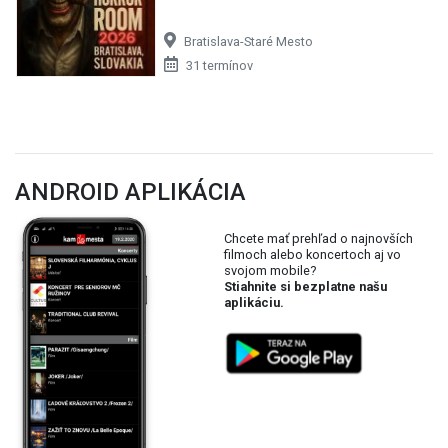
Chcete mať prehľad o najnovších
filmoch alebo koncertoch aj vo
svojom mobile?
Stiahnite si bezplatne našu
aplikáciu.
ONLINE ČASOPIS
Vedeli ste, že náš časopis si môžete
bezplatne prečítať aj online?
Všetky vydania su pre vás
dostupné
PREČÍTAŤ ONLINE