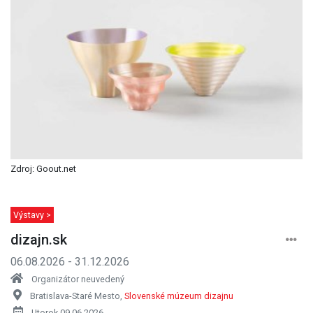
Zdroj: Goout.net
Výstavy >
dizajn.sk
06.08.2026 - 31.12.2026
Organizátor neuvedený
Bratislava-Staré Mesto,
Slovenské múzeum dizajnu
Utorok 09.06.2026
KÚPIŤ LÍSTOK
INÉ TERMÍNY
Facebook
Gmail