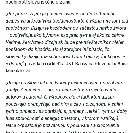
jednom,“
povedala riaditeľka J&T Banky na Slovensku Anna
Macaláková.
„Dizajn na Slovensku je tvorený nekonečným množstvom
„malých“ príbehov - ideí, experimentov, rôznych osudov
autorov a autoriek či výrobcov, ale aj ľudí, ktorí dizajn
používajú, premýšľajú nad ním a žijú s dizajnom. V spleti
týchto príbehov sa odrážajú aj príbehy „veľké“: rytmus doby,
hlas spoločnosti a energia priestoru, v ktorom vznikajú.
Naša expozícia je pozvánkou k počúvaniu a sledovaniu
týchto rozprávaní – veríme, že takto sa história i súčasnosť
dizajnu stanú súčasťou ďalších príbehov pre
budúcnosť,“
uviedla Mgr. Silvia Seneši Lutherová, PhD.,
zástupkyňa riaditeľa Slovenského centra dizajnu pre
odborné záležitosti.
V spolupráci s jednotlivými oddeleniami Slovenského
centra dizajnu vystavené predmety ožívajú v expozícii a
Klube dizajnu komentovanými prehliadkami, diskusiami s